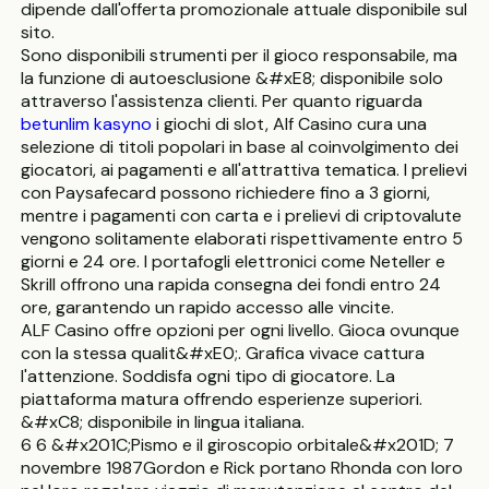
dipende dall'offerta promozionale attuale disponibile sul
sito.
Sono disponibili strumenti per il gioco responsabile, ma
la funzione di autoesclusione &#xE8; disponibile solo
attraverso l'assistenza clienti. Per quanto riguarda
betunlim kasyno
i giochi di slot, Alf Casino cura una
selezione di titoli popolari in base al coinvolgimento dei
giocatori, ai pagamenti e all'attrattiva tematica. I prelievi
con Paysafecard possono richiedere fino a 3 giorni,
mentre i pagamenti con carta e i prelievi di criptovalute
vengono solitamente elaborati rispettivamente entro 5
giorni e 24 ore. I portafogli elettronici come Neteller e
Skrill offrono una rapida consegna dei fondi entro 24
ore, garantendo un rapido accesso alle vincite.
ALF Casino offre opzioni per ogni livello. Gioca ovunque
con la stessa qualit&#xE0;. Grafica vivace cattura
l'attenzione. Soddisfa ogni tipo di giocatore. La
piattaforma matura offrendo esperienze superiori.
&#xC8; disponibile in lingua italiana.
6 6 &#x201C;Pismo e il giroscopio orbitale&#x201D; 7
novembre 1987Gordon e Rick portano Rhonda con loro