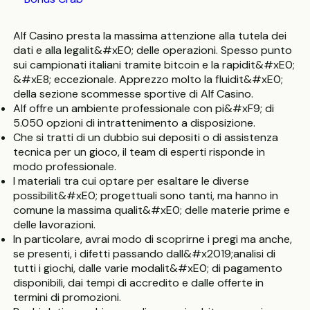
Alf Casino presta la massima attenzione alla tutela dei
dati e alla legalit&#xE0; delle operazioni. Spesso punto
sui campionati italiani tramite bitcoin e la rapidit&#xE0;
&#xE8; eccezionale. Apprezzo molto la fluidit&#xE0;
della sezione scommesse sportive di Alf Casino.
Alf offre un ambiente professionale con pi&#xF9; di
5.050 opzioni di intrattenimento a disposizione.
Che si tratti di un dubbio sui depositi o di assistenza
tecnica per un gioco, il team di esperti risponde in
modo professionale.
I materiali tra cui optare per esaltare le diverse
possibilit&#xE0; progettuali sono tanti, ma hanno in
comune la massima qualit&#xE0; delle materie prime e
delle lavorazioni.
In particolare, avrai modo di scoprirne i pregi ma anche,
se presenti, i difetti passando dall&#x2019;analisi di
tutti i giochi, dalle varie modalit&#xE0; di pagamento
disponibili, dai tempi di accredito e dalle offerte in
termini di promozioni.