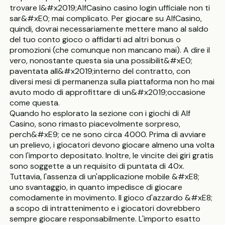
trovare l&#x2019;AlfCasino casino login ufficiale non ti
sar&#xE0; mai complicato. Per giocare su AlfCasino,
quindi, dovrai necessariamente mettere mano al saldo
del tuo conto gioco o affidarti ad altri bonus o
promozioni (che comunque non mancano mai). A dire il
vero, nonostante questa sia una possibilit&#xE0;
paventata all&#x2019;interno del contratto, con
diversi mesi di permanenza sulla piattaforma non ho mai
avuto modo di approfittare di un&#x2019;occasione
come questa.
Quando ho esplorato la sezione con i giochi di Alf
Casino, sono rimasto piacevolmente sorpreso,
perch&#xE9; ce ne sono circa 4000. Prima di avviare
un prelievo, i giocatori devono giocare almeno una volta
con l'importo depositato. Inoltre, le vincite dei giri gratis
sono soggette a un requisito di puntata di 40x.
Tuttavia, l'assenza di un'applicazione mobile &#xE8;
uno svantaggio, in quanto impedisce di giocare
comodamente in movimento. Il gioco d'azzardo &#xE8;
a scopo di intrattenimento e i giocatori dovrebbero
sempre giocare responsabilmente. L'importo esatto