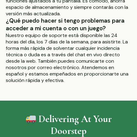
funciones ajustados a tu pantalla. Es cómodo, ahorra
espacio de almacenamiento y siempre contarás con la
versión más actualizada.
¿Qué puedo hacer si tengo problemas para
acceder a mi cuenta o con un juego?
Nuestro equipo de soporte está disponible las 24
horas del día, los 7 días de la semana, para asistirte. La
forma más rápida de solventar cualquier incidencia
técnica o duda es a través del chat en vivo directo
desde la web. También puedes comunicarte con
nosotros por correo electrónico. Atendemos en
español y estamos empeñados en proporcionarte una
solución rápida y efectiva.
Delivering At Your
Doorstep