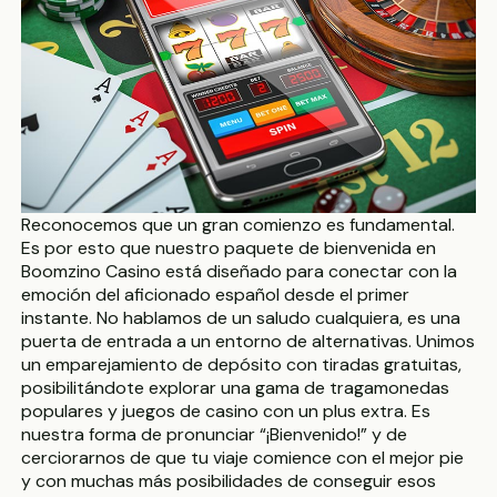
Reconocemos que un gran comienzo es fundamental.
Es por esto que nuestro paquete de bienvenida en
Boomzino Casino está diseñado para conectar con la
emoción del aficionado español desde el primer
instante. No hablamos de un saludo cualquiera, es una
puerta de entrada a un entorno de alternativas. Unimos
un emparejamiento de depósito con tiradas gratuitas,
posibilitándote explorar una gama de tragamonedas
populares y juegos de casino con un plus extra. Es
nuestra forma de pronunciar “¡Bienvenido!” y de
cerciorarnos de que tu viaje comience con el mejor pie
y con muchas más posibilidades de conseguir esos