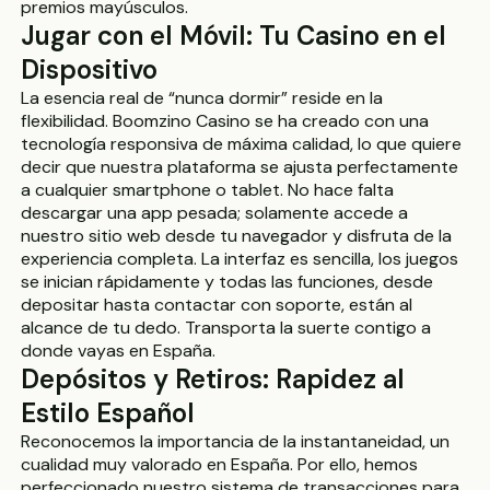
premios mayúsculos.
Jugar con el Móvil: Tu Casino en el
Dispositivo
La esencia real de “nunca dormir” reside en la
flexibilidad. Boomzino Casino se ha creado con una
tecnología responsiva de máxima calidad, lo que quiere
decir que nuestra plataforma se ajusta perfectamente
a cualquier smartphone o tablet. No hace falta
descargar una app pesada; solamente accede a
nuestro sitio web desde tu navegador y disfruta de la
experiencia completa. La interfaz es sencilla, los juegos
se inician rápidamente y todas las funciones, desde
depositar hasta contactar con soporte, están al
alcance de tu dedo. Transporta la suerte contigo a
donde vayas en España.
Depósitos y Retiros: Rapidez al
Estilo Español
Reconocemos la importancia de la instantaneidad, un
cualidad muy valorado en España. Por ello, hemos
perfeccionado nuestro sistema de transacciones para