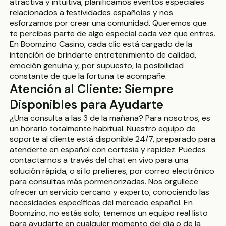
atractiva y intuitiva, planificamos eventos especiales
relacionados a festividades españolas y nos
esforzamos por crear una comunidad. Queremos que
te percibas parte de algo especial cada vez que entres.
En Boomzino Casino, cada clic está cargado de la
intención de brindarte entretenimiento de calidad,
emoción genuina y, por supuesto, la posibilidad
constante de que la fortuna te acompañe.
Atención al Cliente: Siempre
Disponibles para Ayudarte
¿Una consulta a las 3 de la mañana? Para nosotros, es
un horario totalmente habitual. Nuestro equipo de
soporte al cliente está disponible 24/7, preparado para
atenderte en español con cortesía y rapidez. Puedes
contactarnos a través del chat en vivo para una
solución rápida, o si lo prefieres, por correo electrónico
para consultas más pormenorizadas. Nos orgullece
ofrecer un servicio cercano y experto, conociendo las
necesidades específicas del mercado español. En
Boomzino, no estás solo; tenemos un equipo real listo
para ayudarte en cualquier momento del día o de la