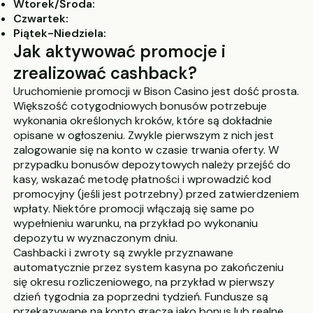
Wtorek/Środa:
Czwartek:
Piątek-Niedziela:
Jak aktywować promocje i
zrealizować cashback?
Uruchomienie promocji w Bison Casino jest dość prosta.
Większość cotygodniowych bonusów potrzebuje
wykonania określonych kroków, które są dokładnie
opisane w ogłoszeniu. Zwykle pierwszym z nich jest
zalogowanie się na konto w czasie trwania oferty. W
przypadku bonusów depozytowych należy przejść do
kasy, wskazać metodę płatności i wprowadzić kod
promocyjny (jeśli jest potrzebny) przed zatwierdzeniem
wpłaty. Niektóre promocji włączają się same po
wypełnieniu warunku, na przykład po wykonaniu
depozytu w wyznaczonym dniu.
Cashbacki i zwroty są zwykle przyznawane
automatycznie przez system kasyna po zakończeniu
się okresu rozliczeniowego, na przykład w pierwszy
dzień tygodnia za poprzedni tydzień. Fundusze są
przekazywane na konto gracza jako bonus lub realne