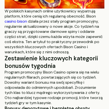
W polskich kasynach online użytkownicy wypatrują
platform, które cenią ich regularną obecność. Bison
casino bison
działa przez stały program promocyjny,
regularnie aktualizowany o nowe akcje. Co tydzień na
graczy są przygotowane darmowe spiny i oddanie
części strat, dzięki czemu każda wizyta może zapewnić
coś ekstra. Ten artykuł to praktyczny przewodnik po
wszystkich kluczowych ofertach Bison Casino i
warunkach, które się z nimi odnoszą.
Zestawienie kluczowych kategorii
bonusów tygodnia
Program promocyjny Bison Casino opiera się na wielu
regularnych filarach, powtarzających się co tydzień.
Dowolny wariant bonusu ma swój specyfikę i
odpowiada do odmiennych upodobań. Zrozumienie
tych klas to klucz mądrego wykorzystywania z oferty.
Oto najbardziej typowe rodzaje promocji, które tworzą
tydzień gry w tym kasynie.
Bonusy depozytowe i bezpłatne obroty