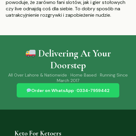
powoduje, że zarówno fani slotów, jak i gier stołowych
czy live odnajdą coś dla siebie. To dobry sposób na
uatrakcyjnienie rozgrywki i zapobieżenie nudzie.
Delivering At Your
Doorstep
All Over Lahore & Nationwide · Home Based · Running Since
March 2017
Order on WhatsApp · 0334-7959442
Keto For Ketoers