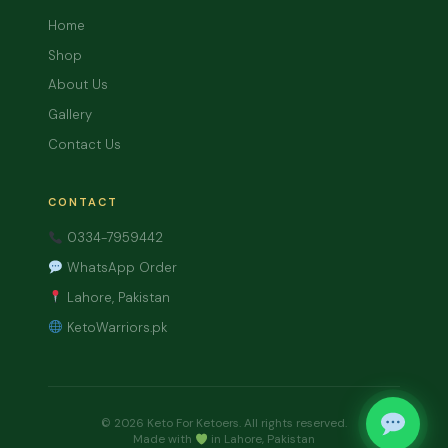
Home
Shop
About Us
Gallery
Contact Us
CONTACT
0334-7959442
WhatsApp Order
Lahore, Pakistan
KetoWarriors.pk
© 2026 Keto For Ketoers. All rights reserved.
Made with
in Lahore, Pakistan