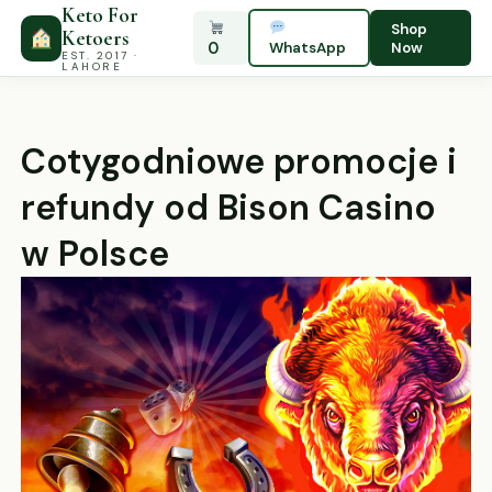
Keto For
Shop
Ketoers
0
WhatsApp
Now
EST. 2017 ·
LAHORE
Cotygodniowe promocje i
refundy od Bison Casino
w Polsce