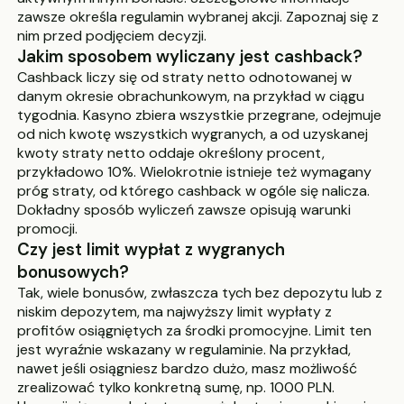
zawsze określa regulamin wybranej akcji. Zapoznaj się z
nim przed podjęciem decyzji.
Jakim sposobem wyliczany jest cashback?
Cashback liczy się od straty netto odnotowanej w
danym okresie obrachunkowym, na przykład w ciągu
tygodnia. Kasyno zbiera wszystkie przegrane, odejmuje
od nich kwotę wszystkich wygranych, a od uzyskanej
kwoty straty netto oddaje określony procent,
przykładowo 10%. Wielokrotnie istnieje też wymagany
próg straty, od którego cashback w ogóle się nalicza.
Dokładny sposób wyliczeń zawsze opisują warunki
promocji.
Czy jest limit wypłat z wygranych
bonusowych?
Tak, wiele bonusów, zwłaszcza tych bez depozytu lub z
niskim depozytem, ma najwyższy limit wypłaty z
profitów osiągniętych za środki promocyjne. Limit ten
jest wyraźnie wskazany w regulaminie. Na przykład,
nawet jeśli osiągniesz bardzo dużo, masz możliwość
zrealizować tylko konkretną sumę, np. 1000 PLN.