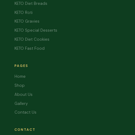
KETO Diet Breads
KETO Roti
KETO Gravies
KETO Special Desserts
KETO Diet Cookies
KETO Fast Food
PAGES
Home
Shop
About Us
Gallery
Contact Us
CONTACT