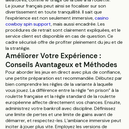
Le joueur français peut ainsi se focaliser sur son
divertissement en toute tranquillité. Il sait que
l’expérience est non seulement immersive,
casino
cowboy spin support
, mais aussi encadrée. Les
procédures de retrait sont clairement expliquées, et le
service client est disponible en cas de question. Ce
cadre sécurisé offre de profiter pleinement du jeu et de
la stratégie.
Améliorer Votre Expérience :
Conseils Avantageux et Méthodes
Pour aborder les jeux en direct avec plus de confiance,
une petite préparation est recommandée. Débutez par
bien comprendre les règles de la variante à laquelle
vous jouez. La différence entre la règle “en prison” à la
roulette française et la règle standard de la roulette
européenne affecte directement vos chances. Ensuite,
administrez votre bankroll avec discipline. Définissez
une limite de pertes et une limite de gains avant de
démarrer, et respectez-les. L’ambiance immersive peut
inciter à jouer plus vite. Employez les versions de