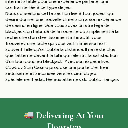
internet stable pour une expérience parfaite, une
contrainte liée à ce type de jeu.
Nous conseillons cette section live à tout joueur qui
désire donner une nouvelle dimension à son expérience
de casino en ligne. Que vous soyez un stratège de
blackjack, un habitué de la roulette ou simplement à la
recherche d’un divertissement interactif, vous
trouverez une table qui vous va. L’immersion est
souvent telle qu’on oublie la distance. Il ne reste plus
que l’attente devant la bille qui ralentit, la satisfaction
d’un bon coup au blackjack. Avec son espace live,
Cowboy Spin Casino propose une porte d’entrée
séduisante et sécurisée vers le cœur du jeu,
spécialement adaptée aux attentes du public français.
Delivering At Your
Doorstep