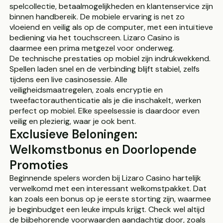
spelcollectie, betaalmogelijkheden en klantenservice zijn
binnen handbereik. De mobiele ervaring is net zo
vloeiend en veilig als op de computer, met een intuïtieve
bediening via het touchscreen. Lizaro Casino is
daarmee een prima metgezel voor onderweg.
De technische prestaties op mobiel zijn indrukwekkend.
Spellen laden snel en de verbinding blijft stabiel, zelfs
tijdens een live casinosessie. Alle
veiligheidsmaatregelen, zoals encryptie en
tweefactorauthenticatie als je die inschakelt, werken
perfect op mobiel. Elke speelsessie is daardoor even
veilig en plezierig, waar je ook bent.
Exclusieve Beloningen:
Welkomstbonus en Doorlopende
Promoties
Beginnende spelers worden bij Lizaro Casino hartelijk
verwelkomd met een interessant welkomstpakket. Dat
kan zoals een bonus op je eerste storting zijn, waarmee
je beginbudget een leuke impuls krijgt. Check wel altijd
de bijbehorende voorwaarden aandachtig door, zoals