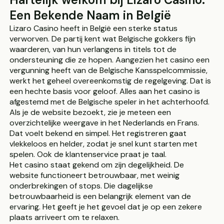
Een Bekende Naam in België
Lizaro Casino heeft in België een sterke status
verworven. De partij kent wat Belgische gokkers fijn
waarderen, van hun verlangens in titels tot de
ondersteuning die ze hopen. Aangezien het casino een
vergunning heeft van de Belgische Kansspelcommissie,
werkt het geheel overeenkomstig de regelgeving. Dat is
een hechte basis voor geloof. Alles aan het casino is
afgestemd met de Belgische speler in het achterhoofd.
Als je de website bezoekt, zie je meteen een
overzichtelijke weergave in het Nederlands en Frans.
Dat voelt bekend en simpel. Het registreren gaat
vlekkeloos en helder, zodat je snel kunt starten met
spelen. Ook de klantenservice praat je taal.
Het casino staat gekend om zijn degelijkheid. De
website functioneert betrouwbaar, met weinig
onderbrekingen of stops. Die dagelijkse
betrouwbaarheid is een belangrijk element van de
ervaring. Het geeft je het gevoel dat je op een zekere
plaats arriveert om te relaxen.