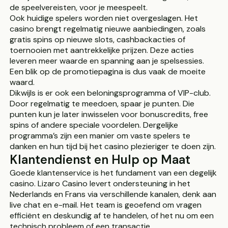
de speelvereisten, voor je meespeelt.
Ook huidige spelers worden niet overgeslagen. Het
casino brengt regelmatig nieuwe aanbiedingen, zoals
gratis spins op nieuwe slots, cashbackacties of
toernooien met aantrekkelijke prijzen. Deze acties
leveren meer waarde en spanning aan je spelsessies.
Een blik op de promotiepagina is dus vaak de moeite
waard.
Dikwijls is er ook een beloningsprogramma of VIP-club.
Door regelmatig te meedoen, spaar je punten. Die
punten kun je later inwisselen voor bonuscredits, free
spins of andere speciale voordelen. Dergelijke
programma’s zijn een manier om vaste spelers te
danken en hun tijd bij het casino plezieriger te doen zijn.
Klantendienst en Hulp op Maat
Goede klantenservice is het fundament van een degelijk
casino. Lizaro Casino levert ondersteuning in het
Nederlands en Frans via verschillende kanalen, denk aan
live chat en e-mail. Het team is geoefend om vragen
efficiënt en deskundig af te handelen, of het nu om een
technisch probleem of een transactie.