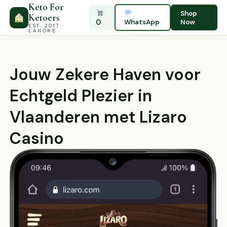
Keto For
Shop
Ketoers
0
WhatsApp
Now
EST. 2017 ·
LAHORE
Jouw Zekere Haven voor
Echtgeld Plezier in
Vlaanderen met Lizaro
Casino