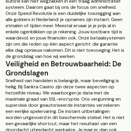
euforie kan niet wegzakken in een traag administratief
systeem. Daarom gaat bij ons de focus om snelheid.
Onze Speed Revolutie is een duidelijke toezegging aan
alle gokkers in Nederland: je opnames zijn instant. Geen
etmalen of tijden meer. Meestal ervaar je je prijs al in
enkele ogenblikken op je rekening. Jouw kostbare tijd is
waardevol, en jouw financiën ook. Onze betaalsystemen
zijn om die reden op één aspect gericht: die garantie
elke dag opnieuw nakomen. Dit is niet toevoeging. Het is
de grondslag van hoe wij werken.
Veiligheid en Betrouwbaarheid: De
Grondslagen
Snelheid van handelen is belangrijk, maar beveiliging is
heilig. Bij Sankra Casino zijn deze twee aspecten op
hetzelfde niveau. We waarborgen je data met de
maximale graad van SSL-encryptie. Ons vergunning en
supervisie door geautoriseerde instanties verzekeren
een eerlijke spelervaring. De instant uitbetalingen
worden uitgevoerd in dit beschermde stelsel. Het is niet
een gevaarlijke shortcut, maar het resultaat van een
doordacht uitgedacht werkwijze. Je mag er dan ook