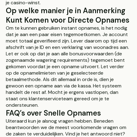
je casino-winst.
Op welke manier je in Aanmerking
Kunt Komen voor Directe Opnames
Om te kunnen gebruiken instant opnames, is het nodig
dat je aan een paar eisen tegemoetkomen. Je account
moet totaal geverifieerd zijn. Lever daarom op tijd een
afschrift van je ID en een verklaring van woonadres aan.
Let er ook op dat je aan alle bonusvoorwaarden (de
zogenaamde wagering requirements) tegemoet bent
gekomen voordat je een opname uitvoert. Let verder
op de opnamelimieten van je geselecteerde
betaalmethode. Als dit allemaal in orde is, dien je
gewoon een opname aan via de kassa. Het systeem
handelt de rest af. Mocht je ergens vastlopen, dan
staat ons klantenserviceteam gereed om je te
ondersteunen.
FAQ’s over Snelle Opnames
Uiteraard kun je alsnog vragen hebben. Beneden
beantwoorden we de meest voorkomende vragen om
de zaken te verduidelijken. Vind je het antwoord niet?