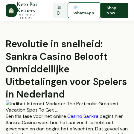
Keto For
Shop
Ketoers
0
WhatsApp
Now
EST. 2017 ·
LAHORE
Revolutie in snelheid:
Sankra Casino Belooft
Onmiddellijke
Uitbetalingen voor Spelers
in Nederland
Een fris fase voor het online
Casino Sankra
begint hier.
Sankra Casino weet hoe het aanvoelt: je hebt net
gewonnen en dan begint het afwachten. Dat gevoel van