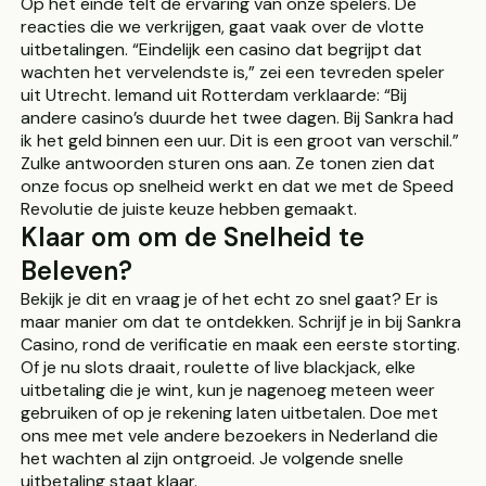
Op het einde telt de ervaring van onze spelers. De
reacties die we verkrijgen, gaat vaak over de vlotte
uitbetalingen. “Eindelijk een casino dat begrijpt dat
wachten het vervelendste is,” zei een tevreden speler
uit Utrecht. Iemand uit Rotterdam verklaarde: “Bij
andere casino’s duurde het twee dagen. Bij Sankra had
ik het geld binnen een uur. Dit is een groot van verschil.”
Zulke antwoorden sturen ons aan. Ze tonen zien dat
onze focus op snelheid werkt en dat we met de Speed
Revolutie de juiste keuze hebben gemaakt.
Klaar om om de Snelheid te
Beleven?
Bekijk je dit en vraag je of het echt zo snel gaat? Er is
maar manier om dat te ontdekken. Schrijf je in bij Sankra
Casino, rond de verificatie en maak een eerste storting.
Of je nu slots draait, roulette of live blackjack, elke
uitbetaling die je wint, kun je nagenoeg meteen weer
gebruiken of op je rekening laten uitbetalen. Doe met
ons mee met vele andere bezoekers in Nederland die
het wachten al zijn ontgroeid. Je volgende snelle
uitbetaling staat klaar.