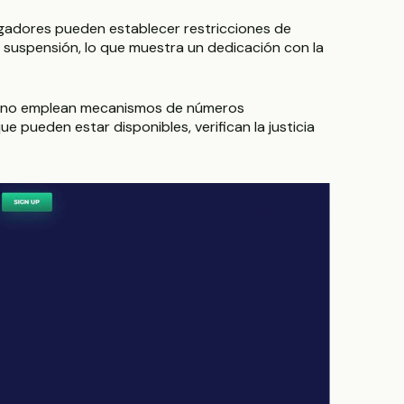
ugadores pueden establecer restricciones de
de suspensión, lo que muestra un dedicación con la
asino emplean mecanismos de números
 pueden estar disponibles, verifican la justicia