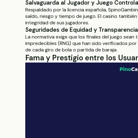
Salvaguarda al Jugador y Juego Control
Respaldado por la licencia española, SpinoGambi
saldo, riesgo y tiempo de juego. El casino también
integridad de sus jugadores.
Seguridades de Equidad y Transparencia
La normativa exige que los finales del juego s
impredecibles (RNG) que han sido verificados por 
de cada giro de bola o partida de baraja.
Fama y Prestigio entre los Usua