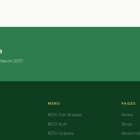
p
 March 2017
MENU
PAGES
KETO Diet Breads
Home
KETO Roti
Shop
KETO Gravies
About U