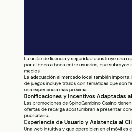
La unión de licencia y seguridad construye una 
por el boca a boca entre usuarios, que subrayan su
medios.
La adecuación al mercado local también importa.
de juegos incluye títulos con temáticas que son fa
una experiencia más próxima.
Bonificaciones y Incentivos Adaptadas 
Las promociones de SpinoGambino Casino tienen e
ofertas de recarga acostumbran a presentar condic
publicitario.
Experiencia de Usuario y Asistencia al Cl
Una web intuitiva y que opere bien en el móvil e