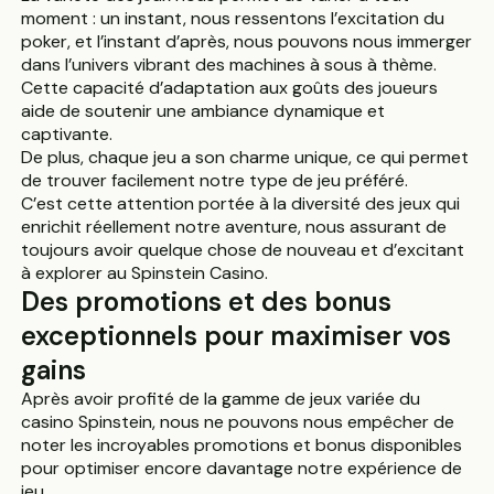
moment : un instant, nous ressentons l’excitation du
poker, et l’instant d’après, nous pouvons nous immerger
dans l’univers vibrant des machines à sous à thème.
Cette capacité d’adaptation aux goûts des joueurs
aide de soutenir une ambiance dynamique et
captivante.
De plus, chaque jeu a son charme unique, ce qui permet
de trouver facilement notre type de jeu préféré.
C’est cette attention portée à la diversité des jeux qui
enrichit réellement notre aventure, nous assurant de
toujours avoir quelque chose de nouveau et d’excitant
à explorer au Spinstein Casino.
Des promotions et des bonus
exceptionnels pour maximiser vos
gains
Après avoir profité de la gamme de jeux variée du
casino Spinstein, nous ne pouvons nous empêcher de
noter les incroyables promotions et bonus disponibles
pour optimiser encore davantage notre expérience de
jeu.