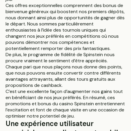
Ces offres exceptionnelles comprennent des bonus de
bienvenue généreux qui boostent nos premiers dépôts,
nous donnant ainsi plus de opportunités de gagner dès
le départ. Nous sommes particulièrement
enthousiastes à l’idée des tournois uniques qui
changent nos jeux préférés en compétitions où nous
pouvons démontrer nos compétences et
potentiellement remporter des prix fantastiques.
De plus, le programme de fidélité de Spinstein nous
procure vraiment le sentiment d’être appréciés.
Chaque pari que nous plaçons nous donne des points,
que nous pouvons ensuite convertir contre différents
avantages attrayants, allant des tours gratuits aux
propositions de cashback.
C’est une excellente façon d’augmenter nos gains tout
en bénéficiant de nos jeux préférés. En résumé, ces
promotions et bonus du casino Spinstein entretiennent
l’excitation et font de chaque visite en une occasion de
optimiser notre potentiel de jeu.
Une expérience utilisateur