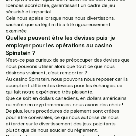
licences accréditée, garantissant un cadre de jeu
sécurisé et impartial.
Cela nous apaise lorsque nous nous divertissons,
sachant que sa légitimité a été rigoureusement
examinée.
Quelles peuvent être les devises puis-je
employer pour les opérations au casino
Spinstein ?
N’est-ce pas curieux de se préoccuper des devises que
nous pouvons utiliser alors que tout ce que nous
désirons vraiment, c’est remporter ?
Au casino Spinstein, nous pouvons nous reposer car ils
acceptent différentes devises pour les échanges, ce
qui fait notre expérience très plaisante.
Que ce soit en dollars canadiens, en dollars américains
ou même en cryptomonnaies, nous avons des choix !
De plus, leurs procédures de paiement sont créées
pour être conviviales, ce qui nous autorise de nous
attarder sur le divertissement des jeux palpitants
plutôt que de nous soucier du règlement.