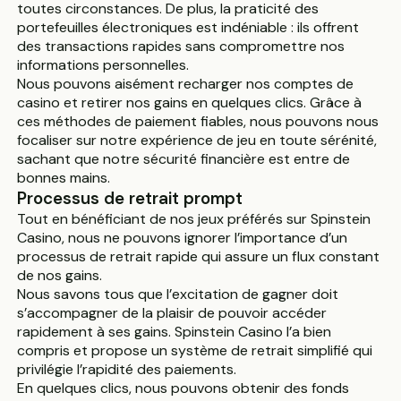
toutes circonstances. De plus, la praticité des
portefeuilles électroniques est indéniable : ils offrent
des transactions rapides sans compromettre nos
informations personnelles.
Nous pouvons aisément recharger nos comptes de
casino et retirer nos gains en quelques clics. Grâce à
ces méthodes de paiement fiables, nous pouvons nous
focaliser sur notre expérience de jeu en toute sérénité,
sachant que notre sécurité financière est entre de
bonnes mains.
Processus de retrait prompt
Tout en bénéficiant de nos jeux préférés sur Spinstein
Casino, nous ne pouvons ignorer l’importance d’un
processus de retrait rapide qui assure un flux constant
de nos gains.
Nous savons tous que l’excitation de gagner doit
s’accompagner de la plaisir de pouvoir accéder
rapidement à ses gains. Spinstein Casino l’a bien
compris et propose un système de retrait simplifié qui
privilégie l’rapidité des paiements.
En quelques clics, nous pouvons obtenir des fonds