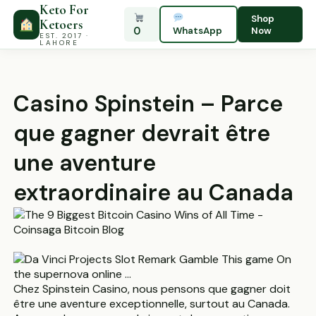
Keto For
Shop
Ketoers
0
WhatsApp
Now
EST. 2017 ·
LAHORE
Casino Spinstein – Parce
que gagner devrait être
une aventure
extraordinaire au Canada
Chez Spinstein Casino, nous pensons que gagner doit
être une aventure exceptionnelle, surtout au Canada.