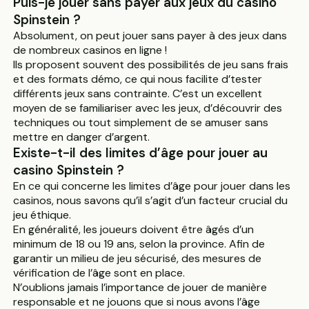
Puis-je jouer sans payer aux jeux du casino
Spinstein ?
Absolument, on peut jouer sans payer à des jeux dans
de nombreux casinos en ligne !
Ils proposent souvent des possibilités de jeu sans frais
et des formats démo, ce qui nous facilite d’tester
différents jeux sans contrainte. C’est un excellent
moyen de se familiariser avec les jeux, d’découvrir des
techniques ou tout simplement de se amuser sans
mettre en danger d’argent.
Existe-t-il des limites d’âge pour jouer au
casino Spinstein ?
En ce qui concerne les limites d’âge pour jouer dans les
casinos, nous savons qu’il s’agit d’un facteur crucial du
jeu éthique.
En généralité, les joueurs doivent être âgés d’un
minimum de 18 ou 19 ans, selon la province. Afin de
garantir un milieu de jeu sécurisé, des mesures de
vérification de l’âge sont en place.
N’oublions jamais l’importance de jouer de manière
responsable et ne jouons que si nous avons l’âge