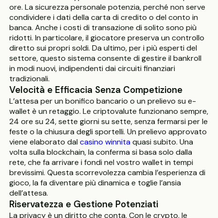
ore. La sicurezza personale potenzia, perché non serve
condividere i dati della carta di credito o del conto in
banca. Anche i costi di transazione di solito sono più
ridotti. In particolare, il giocatore preserva un controllo
diretto sui propri soldi. Da ultimo, per i più esperti del
settore, questo sistema consente di gestire il bankroll
in modi nuovi, indipendenti dai circuiti finanziari
tradizionali.
Velocità e Efficacia Senza Competizione
L’attesa per un bonifico bancario o un prelievo su e-
wallet è un retaggio. Le criptovalute funzionano sempre,
24 ore su 24, sette giorni su sette, senza fermarsi per le
feste o la chiusura degli sportelli. Un prelievo approvato
viene elaborato dal
casino winnita
quasi subito. Una
volta sulla blockchain, la conferma si basa solo dalla
rete, che fa arrivare i fondi nel vostro wallet in tempi
brevissimi. Questa scorrevolezza cambia l’esperienza di
gioco, la fa diventare più dinamica e toglie l’ansia
dell’attesa.
Riservatezza e Gestione Potenziati
La privacy è un diritto che conta. Con le crypto, le