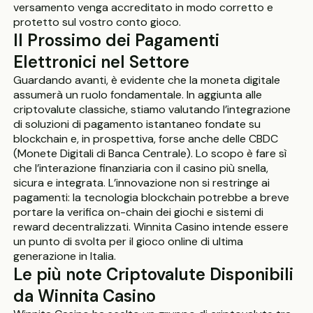
versamento venga accreditato in modo corretto e
protetto sul vostro conto gioco.
Il Prossimo dei Pagamenti
Elettronici nel Settore
Guardando avanti, è evidente che la moneta digitale
assumerà un ruolo fondamentale. In aggiunta alle
criptovalute classiche, stiamo valutando l’integrazione
di soluzioni di pagamento istantaneo fondate su
blockchain e, in prospettiva, forse anche delle CBDC
(Monete Digitali di Banca Centrale). Lo scopo è fare sì
che l’interazione finanziaria con il casino più snella,
sicura e integrata. L’innovazione non si restringe ai
pagamenti: la tecnologia blockchain potrebbe a breve
portare la verifica on-chain dei giochi e sistemi di
reward decentralizzati. Winnita Casino intende essere
un punto di svolta per il gioco online di ultima
generazione in Italia.
Le più note Criptovalute Disponibili
da Winnita Casino