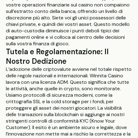
vostre operazioni finanziarie sul casino non compaiono
sull’estratto conto della banca, offrendo un livello di
discrezione più alto. Siete voi gli unici possessori delle
chiavi private, e quindi dei vostri asset. Questo modello
di auto-custodia diminuisce i punti deboli tipici dei
pagamenti online e vi colloca al centro delle decisioni
sulla vostra finanza di gioco.
Tutela e Regolamentazione: Il
Nostro Dedizione
L’adozione delle criptovalute avviene nel totale rispetto
delle regole nazionali e internazionali. Winnita Casino
lavora con una licenza ADM. Questo significa che tutte
le attività, anche quelle in crypto, sono monitorate.
Usiamo protocolli di sicurezza moderni, come la
crittografia SSL e la cold storage per i fondi, per
proteggere gli asset dei nostri giocatori. La visibilità
delle transazioni sulla blockchain si aggiunge ai nostri
stringenti controlli di conformità KYC (Know Your
Customer). Il esito è un ambiente sicuro e legale, dove
l’innovazione non mette mai a rischio la correttezza e la