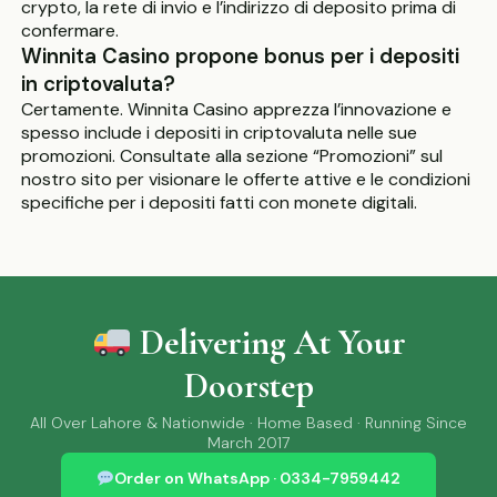
crypto, la rete di invio e l’indirizzo di deposito prima di
confermare.
Winnita Casino propone bonus per i depositi
in criptovaluta?
Certamente. Winnita Casino apprezza l’innovazione e
spesso include i depositi in criptovaluta nelle sue
promozioni. Consultate alla sezione “Promozioni” sul
nostro sito per visionare le offerte attive e le condizioni
specifiche per i depositi fatti con monete digitali.
Delivering At Your
Doorstep
All Over Lahore & Nationwide · Home Based · Running Since
March 2017
Order on WhatsApp · 0334-7959442