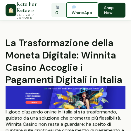
Keto For
Shop
Ketoers
0
WhatsApp
Now
EST. 2017 ·
LAHORE
La Trasformazione della
Moneta Digitale: Winnita
Casino Accoglie i
Pagamenti Digitali in Italia
Il gioco d’azzardo online in Italia si sta trasformando,
guidato da una soluzione che promette più flessibilità.
Winnita Casino non resta a guardare: ha scelto di
puntare sulle criptovalute come mezzo di pagamento a