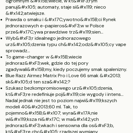
ogromnym &#x15B;wiecie, w kt&#xF3;rym
panuj&#x105; automaty, staje si&#x119; nieco
&#x142;atwiejsze.
Prawda o smaku i &#x17C;ywotno&#x15B;ci Rynek
jednorazowych e-papieros&#xF3;w w Polsce
prze&#x17C;ywa prawdziwe trz&#x119;sien…
Wyb&#xF3;r idealnego jednorazowego
urz&#x105;dzenia typu ch&#x142;odz&#x105;cy vape
sprowadz…
To game-changer w &#x15B;wiecie
jednoraz&#xF3;wek, gdzie do tej pory
zgadywali&#x15B;my, kiedy poczujemy smak spalenizny.
Blue Razz Airmez Matrix Pro i Love 66 smak &#x2013;
sk&#x105;d ten sza&#x142;?
Szukasz bezkompromisowego urz&#x105;dzenia,
kt&#xF3;re redefiniuje poj&#x119;cie wygody i intens…
Nadal jednak nie jest to poziom najwi&#x119;kszych
modeli 40&#x2013;60 ml. Tak, to
pojemno&#x15B;&#x107; wyra&#x17A;nie
wi&#x119;ksza ni&#x17C; w ma&#x142;ych
jednoraz&#xF3;wkach i sensowna dla os&#xF3;b,
kt&#xF3;re chc&#x105; rzadszej wymiany