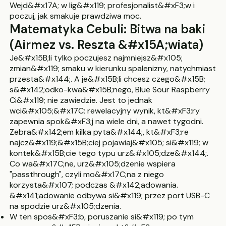
Wejd&#x17A; w lig&#x119; profesjonalist&#xF3;w i
poczuj, jak smakuje prawdziwa moc.
Matematyka Cebuli: Bitwa na baki
(Airmez vs. Reszta &#x15A;wiata)
Je&#x15B;li tylko poczujesz najmniejsz&#x105;
zmian&#x119; smaku w kierunku spalenizny, natychmiast
przesta&#x144;. A je&#x15B;li chcesz czego&#x15B;
s&#x142;odko-kwa&#x15B;nego, Blue Sour Raspberry
Ci&#x119; nie zawiedzie. Jest to jednak
wci&#x105;&#x17C; rewelacyjny wynik, kt&#xF3;ry
zapewnia spok&#xF3;j na wiele dni, a nawet tygodni.
Zebra&#x142;em kilka pyta&#x144;, kt&#xF3;re
najcz&#x119;&#x15B;ciej pojawiaj&#x105; si&#x119; w
kontek&#x15B;cie tego typu urz&#x105;dze&#x144;.
Co wa&#x17C;ne, urz&#x105;dzenie wspiera
"passthrough", czyli mo&#x17C;na z niego
korzysta&#x107; podczas &#x142;adowania.
&#x141;adowanie odbywa si&#x119; przez port USB-C
na spodzie urz&#x105;dzenia.
W ten spos&#xF3;b, poruszanie si&#x119; po tym