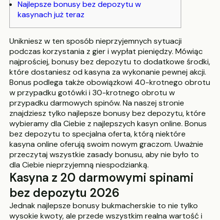
Najlepsze bonusy bez depozytu w
kasynach już teraz
Unikniesz w ten sposób nieprzyjemnych sytuacji
podczas korzystania z gier i wypłat pieniędzy. Mówiąc
najprościej, bonusy bez depozytu to dodatkowe środki,
które dostaniesz od kasyna za wykonanie pewnej akcji.
Bonus podlega także obowiązkowi 40-krotnego obrotu
w przypadku gotówki i 30-krotnego obrotu w
przypadku darmowych spinów. Na naszej stronie
znajdziesz tylko najlepsze bonusy bez depozytu, które
wybieramy dla Ciebie z najlepszych kasyn online. Bonus
bez depozytu to specjalna oferta, którą niektóre
kasyna online oferują swoim nowym graczom. Uważnie
przeczytaj wszystkie zasady bonusu, aby nie było to
dla Ciebie nieprzyjemną niespodzianką.
Kasyna z 20 darmowymi spinami
bez depozytu 2026
Jednak najlepsze bonusy bukmacherskie to nie tylko
wysokie kwoty, ale przede wszystkim realna wartość i