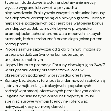
typerom dodatkowe środki na obstawianie meczy,
wyższe wygrane lub zwrot w przypadku
niepowodzenia. Praktycznie wszystkie aktualne bonusy
bez depozytu dostępne są dla nowych graczy. Jedną z
najbardziej pożądanych opcji jest bez wątpienia bonus
bez depozytu. Jak to zwykle bywa w przypadku
promocji bukmacherskich, mowa o mocnych i słabych
stronach, które trzeba znać przed sięgnięciem po ten
rodzaj premii.
Proces zajmuje zazwyczaj od 2 do 5 minut i można go
przeprowadzić zarówno na komputerze, jak i
urządzeniu mobilnym.
Happy Hours to promocja Fortuny obowiązująca 24h/7
w przypadku oferty przedmeczowej oraz w
określonych godzinach w przypadku oferty live.
Bonusy bez depozytu w postaci darmowych spinów są
jednym z najbardziej atrakcyjnych i popularnych
rodzajów promocji oferowanych przez kasyna online.
Legalne polskie kasyno online bez depozytu musi
spełniać surowe wymogi licencyjne i oferować
najwyższej klasy ochronę danych.