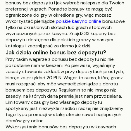
bonusy bez depozytu i jak wybrać najlepsze dla Twoich
preferencji w grach. Ponadto bonusy te mogą być
ograniczone do gry w określone gry, więc możesz
wykorzystać pieniądze
polskie kasyno online
bonusowe
tylko na określonych slotach lub grach stołowych
wyznaczonych przez kasyno. Znajdź 33 kupony bez
depozytu dostępne dla polskich graczy w naszym
katalogu i zacznij grać za darmo już dziś.
Jak działa online bonus bez depozytu?
Przy takim wagerze z bonusu bez depozytu nic nie
pozostanie nam w kieszeni. Po pierwsze, wyjaśnijmy
zasady stawiania zakładów przy depozytach prostych,
biorąc za przykład 20 PLN. Wager to suma, którą gracz
musi rozegrać, aby móc wypłacić pieniądze z obrotu
bonusem bez depozytu. Regulamin to nic innego niż
zasady, na których dana premia jest nam przydzielana.
Limitowany czas gry bez własnego depozytu
spotykany jest niezwykle rzadko i raczej nie znajdziemy
tego typu promocji w stałej ofercie nawet najlepszych
domów gry online.
Wykorzystanie bonusów bez depozytu w kasynach