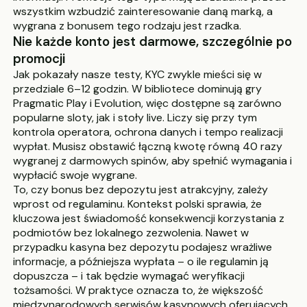
wszystkim wzbudzić zainteresowanie daną marką, a
wygrana z bonusem tego rodzaju jest rzadka.
Nie każde konto jest darmowe, szczególnie po
promocji
Jak pokazały nasze testy, KYC zwykle mieści się w
przedziale 6–12 godzin. W bibliotece dominują gry
Pragmatic Play i Evolution, więc dostępne są zarówno
popularne sloty, jak i stoły live. Liczy się przy tym
kontrola operatora, ochrona danych i tempo realizacji
wypłat. Musisz obstawić łączną kwotę równą ⁦⁦⁦⁦⁦40⁩⁩⁩⁩⁩ razy
wygranej z darmowych spinów, aby spełnić wymagania i
wypłacić swoje wygrane.
To, czy bonus bez depozytu jest atrakcyjny, zależy
wprost od regulaminu. Kontekst polski sprawia, że
kluczowa jest świadomość konsekwencji korzystania z
podmiotów bez lokalnego zezwolenia. Nawet w
przypadku kasyna bez depozytu podajesz wrażliwe
informacje, a późniejsza wypłata – o ile regulamin ją
dopuszcza – i tak będzie wymagać weryfikacji
tożsamości. W praktyce oznacza to, że większość
międzynarodowych serwisów kasynowych oferujących