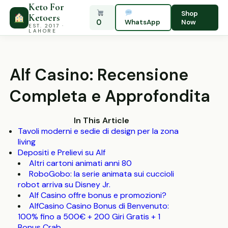
Keto For
Shop
Ketoers
0
WhatsApp
Now
EST. 2017 ·
LAHORE
Alf Casino: Recensione
Completa e Approfondita
In This Article
Tavoli moderni e sedie di design per la zona
living
Depositi e Prelievi su Alf
Altri cartoni animati anni 80
RoboGobo: la serie animata sui cuccioli
robot arriva su Disney Jr.
Alf Casino offre bonus e promozioni?
AlfCasino Casino Bonus di Benvenuto:
100% fino a 500€ + 200 Giri Gratis + 1
Bonus Crab