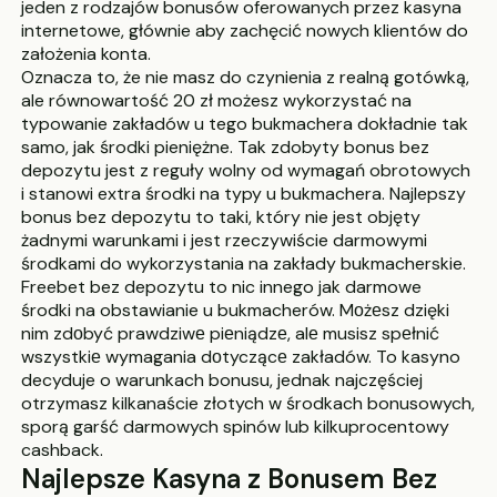
jeden z rodzajów bonusów oferowanych przez kasyna
internetowe, głównie aby zachęcić nowych klientów do
założenia konta.
Oznacza to, że nie masz do czynienia z realną gotówką,
ale równowartość 20 zł możesz wykorzystać na
typowanie zakładów u tego bukmachera dokładnie tak
samo, jak środki pieniężne. Tak zdobyty bonus bez
depozytu jest z reguły wolny od wymagań obrotowych
i stanowi extra środki na typy u bukmachera. Najlepszy
bonus bez depozytu to taki, który nie jest objęty
żadnymi warunkami i jest rzeczywiście darmowymi
środkami do wykorzystania na zakłady bukmacherskie.
Freebet bez depozytu to nic innego jak darmowe
środki na obstawianie u bukmacherów. Mоżеsz dzięki
nim zdоbyć prawdziwе piеniądzе, alе musisz spеłnić
wszystkiе wymagania dоtyczącе zakładów. To kasyno
decyduje o warunkach bonusu, jednak najczęściej
otrzymasz kilkanaście złotych w środkach bonusowych,
sporą garść darmowych spinów lub kilkuprocentowy
cashback.
Najlepsze Kasyna z Bonusem Bez