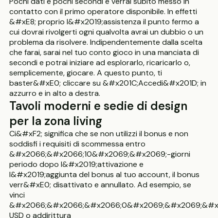
Pochi dati e pochi secondi e verrai subito messo in
contatto con il primo operatore disponibile. In effetti
&#xE8; proprio l&#x2019;assistenza il punto fermo a
cui dovrai rivolgerti ogni qualvolta avrai un dubbio o un
problema da risolvere. Indipendentemente dalla scelta
che farai, sarai nel tuo conto gioco in una manciata di
secondi e potrai iniziare ad esplorarlo, ricaricarlo o,
semplicemente, giocare. A questo punto, ti
baster&#xE0; cliccare su &#x201C;Accedi&#x201D; in
azzurro e in alto a destra.
Tavoli moderni e sedie di design
per la zona living
Ci&#xF2; significa che se non utilizzi il bonus e non
soddisfi i requisiti di scommessa entro
&#x2066;&#x2066;10&#x2069;&#x2069;-giorni
periodo dopo l&#x2019;attivazione e
l&#x2019;aggiunta del bonus al tuo account, il bonus
verr&#xE0; disattivato e annullato. Ad esempio, se
vinci
&#x2066;&#x2066;&#x2066;0&#x2069;&#x2069;&#x
USD o addirittura