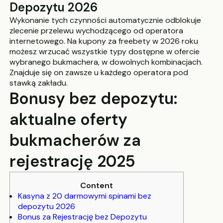
Depozytu 2026
Wykonanie tych czynności automatycznie odblokuje
zlecenie przelewu wychodzącego od operatora
internetowego. Na kupony za freebety w 2026 roku
możesz wrzucać wszystkie typy dostępne w ofercie
wybranego bukmachera, w dowolnych kombinacjach.
Znajduje się on zawsze u każdego operatora pod
stawką zakładu.
Bonusy bez depozytu:
aktualne oferty
bukmacherów za
rejestrację 2025
Content
Kasyna z 20 darmowymi spinami bez
depozytu 2026
Bonus za Rejestrację bez Depozytu