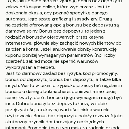
To, w jaki sposób możesz zgarnąć bonus bez depozytu,
zależy od kasyna online, które wybierzesz. Jest to
doskonała okazja, aby poznać specyfikę danego
automatu, jego szatę graficzną i zasady gry. Drugą
najczęściej oferowaną opcją bonusu bez depozytu są
darmowe spiny. Bonus bez depozytu to jeden z
rodzajów bonusów oferowanych przez kasyna
internetowe, głównie aby zachęcić nowych klientów do
założenia konta. Jeżeli anulowanie obniży konstrukcję
kuponu poniżej wymaganych parametrów (np. liczby
zdarzeń), zakład może nie spełnić warunków
wykorzystania freebetu.
Jest to darmowy zakład bez ryzyka, kod promocyjny,
bonus od depozytu, bonus bez depozytu, a także kilka
innych. Warto w takim przypadku przeczytać regulamin
bonusu u danego bukmachera, ponieważ mimo takiej
samej kwoty, obrót bonusu i jego wymagania mogą być
inne. Dobre bonusy bez depozytu łączą w sobie
przejrzystość, atrakcyjną wartość i niskie warunki
użytkowania. Bonus bez depozytu należy rozważać jako
skuteczny czynnik dostarczający niezbędnych
informacji. Promocje tego typu mają za zadanie przede