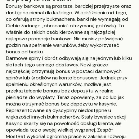
Bonusy bankowe są prostsze, bardziej przejrzyste oraz
dostępne niemal dla każdego. W odróżnieniu od tego,
co oferują strony bukmachera, banki nie wymagają od
Ciebie żadnego „obracania” otrzymaną gotówką. To
właśnie do takich osób kierowane są najczęściej
najlepsze promocje bankowe. Nie musisz poświęcać
godzin na spełnienie warunków, żeby wykorzystać
bonus od banku.
Darmowe spiny i obrót odbywają się na jednym lub kilku
slotach tego samego dostawcy. Nowi gracze
najczęściej otrzymują bonus w postaci darmowych
spinów lub środków na konto bonusowe. Jednak przy
spełnieniu określonych warunków, możliwe jest
przekształcenie bonusu bez depozytu w realne
pieniądze do wypłaty. Teraz opowiemy, za co lub jak
można otrzymać bonus bez depozytu w kasynie.
Reprezentowane są dyscypliny niedostępne u
większości innych bukmacherów. Stały bywalec sekcji
Kasyno skarży się na powolność obsługi klienta, ale
opowiada też o swojej wielkiej wygranej. Zespół
MostBet wykonał ogromną pracę w zakresie rozwoju