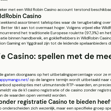
zoeker met een Wild Robin Casino account terstond beschikbaa
ildRobin Casino
wekkend assortiment tafelopties waar de terugbetaling overwe
 Better tikt aan tot overmaat hoger. Volgens vrijwel elke Wil
currerend het traditionele Europese roulette (97,3%) en het
catie binnen handbereik, en gokliefhebbers in WildRobin Casino
n Gaming en Yggdrasil zijn tot de leidende spelaanbieders die
ie Casino: spellen met de mee
de gaten doorgaans op het uitbetalingspercentage voor ze m
happymango.net/
op de langere termijn wordt uitbetaald naar 
e aanbod speelopties met uitmuntende RTP-waarden, en precie
eldt via de k1 casino registratie of de casino zonder registr
an de waarden open vermeld worden.
onder registratie Casino te bieden heef
o onderscheiden zich wezenlijk, maar een specifieke groep spe