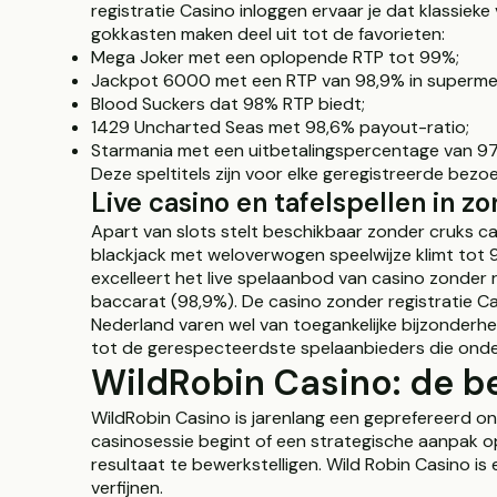
registratie Casino inloggen ervaar je dat klassi
gokkasten maken deel uit tot de favorieten:
Mega Joker met een oplopende RTP tot 99%;
Jackpot 6000 met een RTP van 98,9% in superme
Blood Suckers dat 98% RTP biedt;
1429 Uncharted Seas met 98,6% payout-ratio;
Starmania met een uitbetalingspercentage van 9
Deze speltitels zijn voor elke geregistreerde bez
Live casino en tafelspellen in z
Apart van slots stelt beschikbaar zonder cruks cas
blackjack met weloverwogen speelwijze klimt tot 
excelleert het live spelaanbod van casino zonder 
baccarat (98,9%). De casino zonder registratie Ca
Nederland varen wel van toegankelijke bijzonderhede
tot de gerespecteerdste spelaanbieders die onder
WildRobin Casino: de be
WildRobin Casino is jarenlang een geprefereerd onli
casinosessie begint of een strategische aanpak op
resultaat te bewerkstelligen. Wild Robin Casino i
verfijnen.