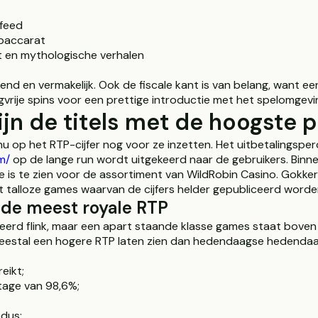
ofeed
 baccarat
t en mythologische verhalen
end en vermakelijk. Ook de fiscale kant is van belang, want e
rije spins voor een prettige introductie met het spelomgevi
ijn de titels met de hoogste 
tinu op het RTP-cijfer nog voor ze inzetten. Het uitbetalingsp
m/
op de lange run wordt uitgekeerd naar de gebruikers. Binnen
s te zien voor de assortiment van WildRobin Casino. Gokkers di
ot talloze games waarvan de cijfers helder gepubliceerd worde
t de meest royale RTP
erd flink, maar een apart staande klasse games staat boven 
eestal een hogere RTP laten zien dan hedendaagse hedendaa
eikt;
tage van 98,6%;
dus;