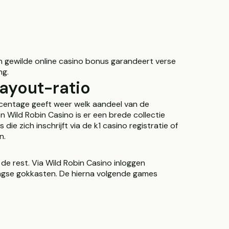
en gewilde online casino bonus garandeert verse
ng.
payout-ratio
ercentage geeft weer welk aandeel van de
 Wild Robin Casino is er een brede collectie
e zich inschrijft via de k1 casino registratie of
n.
de rest. Via Wild Robin Casino inloggen
gse gokkasten. De hierna volgende games