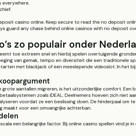
s everywhere.
chief.
posit casino online. Keep secure to read the no deposit onli
ys guard any chase behind online casinos with no deposit ove
o’s zo populair onder Nederl
neemt toe extreem snel en hierbij spelen overtuigende gronde
ing van gemak, tempo en diversiteit die een traditionele spe
arten met blackjack of een meeslepende videoslot. In het bij
erkoopargument
rote aantallen migreren, is het uitzonderlijke comfort. Een b
betaalsystemen zoals iDEAL. Deelnemers hoeven zich niet aan
alyseren voordat ze een beslissing doen. De hinderpaal om te 
ng maakt voor een omvangrijke achterban.
delen
 een belangrijke factor. Bij online casino spellen vind je in 