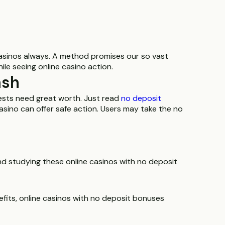
casinos always. A method promises our so vast
ile seeing online casino action.
ash
uests need great worth. Just read
no deposit
sino can offer safe action. Users may take the no
d studying these online casinos with no deposit
efits, online casinos with no deposit bonuses