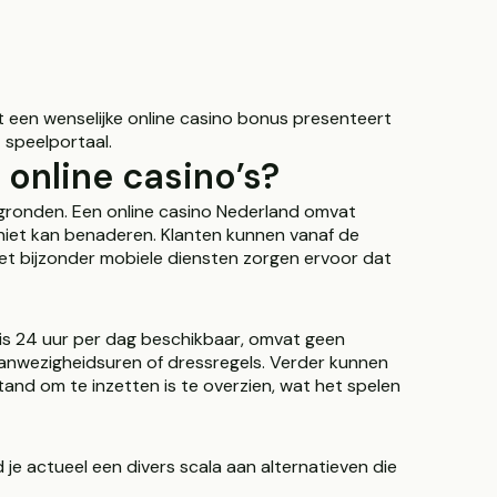
 een wenselijke online casino bonus presenteert
 speelportaal.
online casino’s?
e gronden. Een online casino Nederland omvat
niet kan benaderen. Klanten kunnen vanaf de
et bijzonder mobiele diensten zorgen ervoor dat
o is 24 uur per dag beschikbaar, omvat geen
aanwezigheidsuren of dressregels. Verder kunnen
d om te inzetten is te overzien, wat het spelen
je actueel een divers scala aan alternatieven die