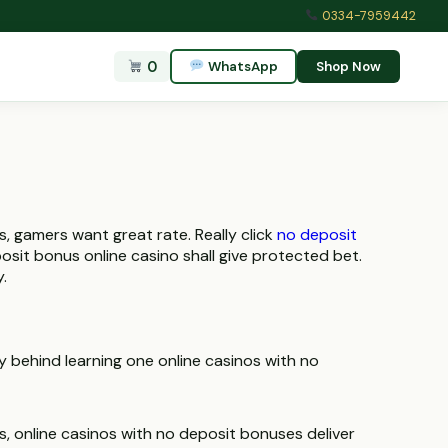
0334-7959442
0
WhatsApp
Shop Now
s, gamers want great rate. Really click
no deposit
osit bonus online casino shall give protected bet.
.
y behind learning one online casinos with no
es, online casinos with no deposit bonuses deliver