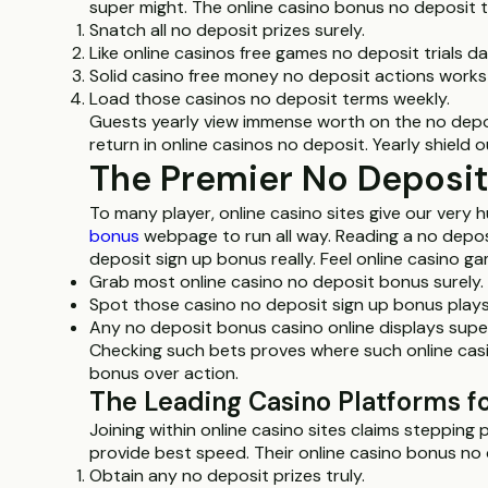
super might. The online casino bonus no deposit t
Snatch all no deposit prizes surely.
Like online casinos free games no deposit trials dai
Solid casino free money no deposit actions works
Load those casinos no deposit terms weekly.
Guests yearly view immense worth on the no depos
return in online casinos no deposit. Yearly shield 
The Premier No Deposit 
To many player, online casino sites give our very
bonus
webpage to run all way. Reading a no depos
deposit sign up bonus really. Feel online casino 
Grab most online casino no deposit bonus surely.
Spot those casino no deposit sign up bonus play
Any no deposit bonus casino online displays supe
Checking such bets proves where such online casi
bonus over action.
The Leading Casino Platforms f
Joining within online casino sites claims steppin
provide best speed. Their online casino bonus n
Obtain any no deposit prizes truly.