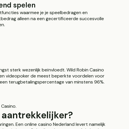
vend spelen
untfuncties waarmee je je speelbedragen en
tbedrag alleen na een gecertificeerde succesvolle
en.
ngst sterk wezenlijk beïnvloedt. Wild Robin Casino
k en videopoker de meest beperkte voordelen voor
 een terugbetalingspercentage van minstens 96%.
 Casino.
aantrekkelijker?
ngen. Een online casino Nederland levert namelijk