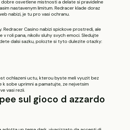
 dobre osvetlene mistnosti a delate si pravidelne
 vasim nastavenym limitum. Redracer klade doraz
eb nabizi, je tu pro vasi ochranu.
. Redracer Casino nabizi spickove prostredi, ale
 v roli pana, nikoliv sluhy svych emoci. Sledujte
te dalsi sazku, polozte si tyto dulezite otazky:
t ochlazeni uctu, kterou byste meli vyuzit bez
 k sobe uprimni a pamatujte, ze nejvetsim
e vasi rezii.
pee sul gioco d azzardo
ma adotta un tema dark, vivacizzato da accenti di