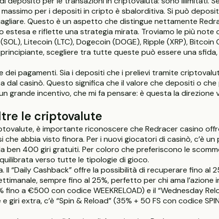
i deposito per le transazioni in criptovaluta: sono illimitati. S
 massimo per i depositi in cripto è sbalorditiva. Si può deposi
guagliare. Questo è un aspetto che distingue nettamente Redra
 estesa e riflette una strategia mirata. Troviamo le più not
(SOL), Litecoin (LTC), Dogecoin (DOGE), Ripple (XRP), Bitcoi
rincipiante, scegliere tra tutte queste può essere una sfida,
e dei pagamenti. Sia i depositi che i prelievi tramite criptov
al casinò. Questo significa che il valore che depositi o che 
n grande incentivo, che mi fa pensare: è questa la direzione v
ltre le criptovalute
riptovalute, è importante riconoscere che Redracer casino off
i che abbia visto finora. Per i nuovi giocatori di casinò, c’è
ben 400 giri gratuiti. Per coloro che preferiscono le scomme
librata verso tutte le tipologie di gioco.
 Il “Daily Cashback” offre la possibilità di recuperare fino al 
timanale, sempre fino al 25%, perfetto per chi ama l’azione in
50% fino a €500 con codice WEEKRELOAD) e il “Wednesday Re
e giri extra, c’è “Spin & Reload” (35% + 50 FS con codice SP