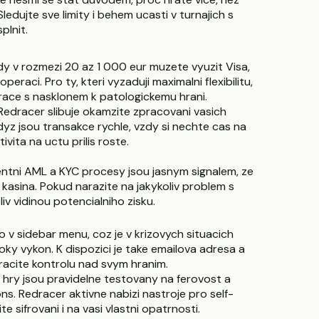
dujte sve limity i behem ucasti v turnajich s
plnit.
y v rozmezi 20 az 1 000 eur muzete vyuzit Visa,
eraci. Pro ty, kteri vyzaduji maximalni flexibilitu,
hrace s nasklonem k patologickemu hrani.
a Redracer slibuje okamzite zpracovani vasich
yz jsou transakce rychle, vzdy si nechte cas na
vita na uctu prilis roste.
entni AML a KYC procesy jsou jasnym signalem, ze
kasina. Pokud narazite na jakykoliv problem s
iv vidinou potencialniho zisku.
o v sidebar menu, coz je v krizovych situacich
ky vykon. K dispozici je take emailova adresa a
racite kontrolu nad svym hranim.
 hry jsou pravidelne testovany na ferovost a
s. Redracer aktivne nabizi nastroje pro self-
e sifrovani i na vasi vlastni opatrnosti.