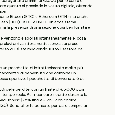
e paragonato ai limiti di €1.000 per le carte o
tare quanto si possiede in valuta digitale, offrendo
cer.
e come Bitcoin (BTC) e Ethereum (ETH), ma anche
n Cash (BCH), USDC e BNB. È un ecosistema
 ma la presenza di una sezione così ben fornita è
alute vengono elaborati istantaneamente e, cosa
prelevi arriva interamente, senza sorprese.
erso cui si sta muovendo tutto il settore dei
re un pacchetto di intrattenimento molto più
 un pacchetto di benvenuto che combina un
sse sportive, il pacchetto di benvenuto è del
25% delle perdite, con un limite di €5.000 ogni
 tempo reale. Per ricaricare il conto durante la
load Bonus” (75% fino a €750 con codice
INGO). Sono offerte pensate per dare sempre un