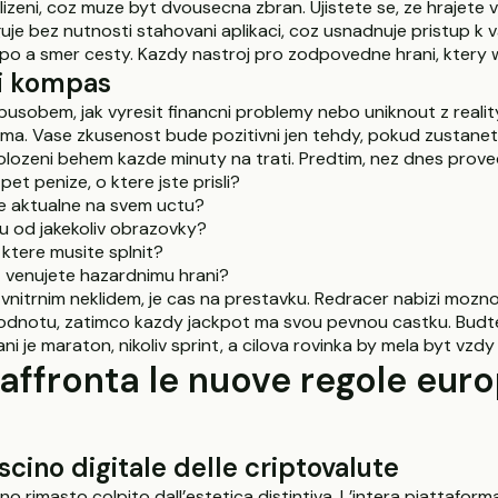
zeni, coz muze byt dvousecna zbran. Ujistete se, ze hrajete v
uje bez nutnosti stahovani aplikaci, coz usnadnuje pristup k
mpo a smer cesty. Kazdy nastroj pro zodpovedne hrani, ktery w
ni kompas
pusobem, jak vyresit financni problemy nebo uniknout z reality
forma. Vase zkusenost bude pozitivni jen tehdy, pokud zustanete
olozeni behem kazde minuty na trati. Predtim, nez dnes provede
et penize, o ktere jste prisli?
te aktualne na svem uctu?
nu od jakekoliv obrazovky?
ktere musite splnit?
z venujete hazardnimu hrani?
itrnim neklidem, je cas na prestavku. Redracer nabizi moznos
odnotu, zatimco kazdy jackpot ma svou pevnou castku. Budte
 je maraton, nikoliv sprint, a cilova rovinka by mela byt vzdy v
ffronta le nuove regole euro
ascino digitale delle criptovalute
no rimasto colpito dall’estetica distintiva. L’intera piattafor