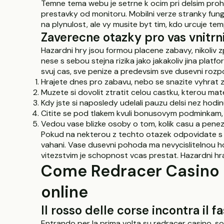
Temne tema webu je setrne k ocim pri delsim prohli
prestavky od monitoru. Mobilni verze stranky fung
na plynulost, ale vy musite byt tim, kdo urcuje te
Zaverecne otazky pro vas vnitr
Hazardni hry jsou formou placene zabavy, nikoliv z
nese s sebou stejna rizika jako jakakoliv jina plat
svuj cas, sve penize a predevsim sve dusevni rozp
Hrajete dnes pro zabavu, nebo se snazite vyhrat zp
Muzete si dovolit ztratit celou castku, kterou ma
Kdy jste si naposledy udelali pauzu delsi nez hodi
Citite se pod tlakem kvuli bonusovym podminkam, 
Vedou vase blizke osoby o tom, kolik casu a pene
Pokud na nekterou z techto otazek odpovidate s vn
vahani. Vase dusevni pohoda ma nevycislitelnou h
vitezstvim je schopnost vcas prestat. Hazardni hrani
Come Redracer Casino a
online
Il rosso delle corse incontra il f
Entrando per la prima volta su redracer casino, so