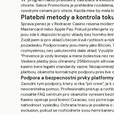
chcete. Sekce Promotions je prehledne rozdelena, 
vysokymi cenami pro viteze. Kazda mise by mela by
Platebni metody a kontrola tok
Sprava penez je v Redracer Casino resena moderni
Mastercard nebo Apple Pay. Pokud preferujete vyssi l
jsou zde k dispozici krypto vklady bez horniho li
Zvolil jsem si pro vklad Litecoin kvuli rychlosti a
pozadavku. Podporovany jsou meny jako Bitcoin, T
rozmyslenou, nez uskutecnite dalsi vklad. Vyuzijte 
“Prevence je vzdy levnejsi a mene bolestiva nez re
Veskere platby jsou chraneny 256bitovym sifrovani
kasino bere legalni standardy vazne. Nezapominejt
platbou, okamzite kontaktujte podporu pres live ch
Podpora a bezpecnostni prvky platformy
Zavodni tym podpory, ktery si rika “pit crew”, je 
neocenitelna pomoc. Profesionalni pristup a rych
rozsahle FAQ centrum pro okamzite vyreseni bezny
Kasino operuje pod licenci Curacao, coz potvrzuj
nahodnost vysledku. Ochrana hracu je posilena o s
exclusion, pokud se rozhodnete svou herni karieru na