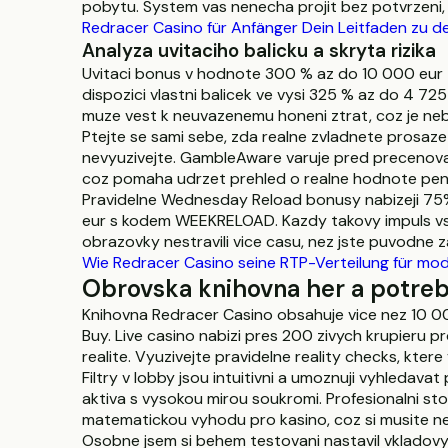
pobytu. System vas nenecha projit bez potvrzeni,
Redracer Casino für Anfänger Dein Leitfaden zu
Analyza uvitaciho balicku a skryta rizika
Uvitaci bonus v hodnote 300 % az do 10 000 eur zn
dispozici vlastni balicek ve vysi 325 % az do 4 72
muze vest k neuvazenemu honeni ztrat, coz je ne
Ptejte se sami sebe, zda realne zvladnete prosaze
nevyuzivejte. GambleAware varuje pred precenovan
coz pomaha udrzet prehled o realne hodnote pene
Pravidelne Wednesday Reload bonusy nabizeji 7
eur s kodem WEEKRELOAD. Kazdy takovy impuls vsak
obrazovky nestravili vice casu, nez jste puvodne z
Wie Redracer Casino seine RTP-Verteilung für mod
Obrovska knihovna her a potreb
Knihovna Redracer Casino obsahuje vice nez 10 00
Buy. Live casino nabizi pres 200 zivych krupieru 
realite. Vyuzivejte pravidelne reality checks, ktere
Filtry v lobby jsou intuitivni a umoznuji vyhledava
aktiva s vysokou mirou soukromi. Profesionalni st
matematickou vyhodu pro kasino, coz si musite n
Osobne jsem si behem testovani nastavil vkladovy