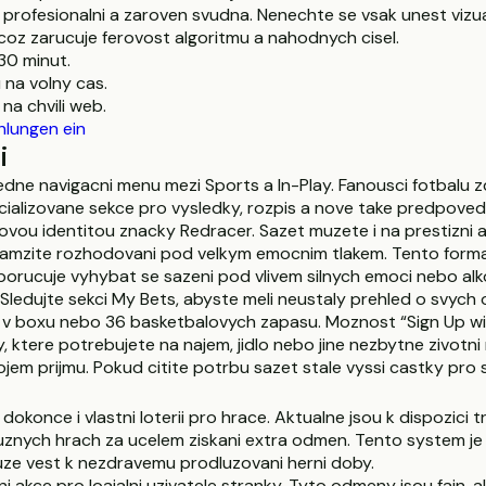
ofesionalni a zaroven svudna. Nenechte se vsak unest vizualn
coz zarucuje ferovost algoritmu a nahodnych cisel.
30 minut.
na volny cas.
na chvili web.
hlungen ein
i
ledne navigacni menu mezi Sports a In-Play. Fanousci fotbalu z
ializovane sekce pro vysledky, rozpis a nove take predpovedi
ovou identitou znacky Redracer. Sazet muzete i na prestizni 
okamzite rozhodovani pod velkym emocnim tlakem. Tento forma
ucuje vyhybat se sazeni pod vlivem silnych emoci nebo alkoho
. Sledujte sekci My Bets, abyste meli neustaly prehled o svy
 v boxu nebo 36 basketbalovych zapasu. Moznost “Sign Up with
, ktere potrebujete na najem, jidlo nebo jine nezbytne zivotn
ojem prijmu. Pokud citite potrbu sazet stale vyssi castky pro
dokonce i vlastni loterii pro hrace. Aktualne jsou k dispozici tr
 ruznych hrach za ucelem ziskani extra odmen. Tento system je 
uze vest k nezdravemu prodluzovani herni doby.
i akce pro loajalni uzivatele stranky. Tyto odmeny jsou fajn, 