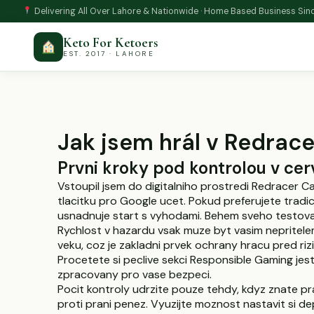
Delivering All Over Lahore & Nationwide · Home Based Business Sin
Keto For Ketoers
EST. 2017 · LAHORE
Jak jsem hrál v Redrac
Prvni kroky pod kontrolou v c
Vstoupil jsem do digitalniho prostredi Redracer Ca
tlacitku pro Google ucet. Pokud preferujete tradic
usnadnuje start s vyhodami. Behem sveho testovan
Rychlost v hazardu vsak muze byt vasim nepritele
veku, coz je zakladni prvek ochrany hracu pred r
Procetete si peclive sekci Responsible Gaming jes
zpracovany pro vase bezpeci.
Pocit kontroly udrzite pouze tehdy, kdyz znate p
proti prani penez. Vyuzijte moznost nastavit si 