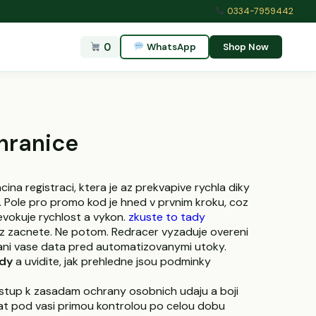
0334-7959442
0
WhatsApp
Shop Now
hranice
na registraci, ktera je az prekvapive rychla diky
o. Pole pro promo kod je hned v prvnim kroku, coz
evokuje rychlost a vykon.
zkuste to tady
nez zacnete. Ne potom. Redracer vyzaduje overeni
rani vase data pred automatizovanymi utoky.
ady
a uvidite, jak prehledne jsou podminky
ristup k zasadam ochrany osobnich udaju a boji
tat pod vasi primou kontrolou po celou dobu