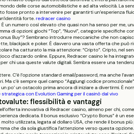
ondo delle corse automobilistiche e ad alta velocità. La sen
to fosse pronto a intervenire per garantirti un’esperienza flu
n’identità forte.
redracer casino
mila! È un numero così elevato che quasi non ha senso per me,
amma di opzioni: giochi “Top”, “Nuovi”, categorie specifiche c
“Bonus Buy”? Sembrano introdurre meccaniche che non capisco a
lette, blackjack e poker. È davvero una vasta offerta che può r
olare ha catturato la mia attenzione: “Cripto”. Cripto, nel s
oco d’azzardo online. Eppure, Redracer casino le ha integra
er chi usa queste valute digitali. Sembra essere una tendenz
lettere. C’è l’opzione standard email/password, ma anche l’avan
iari. Ma c’è sempre quel campo “Aggiungi codice promozionale”.
 un po’ un ostacolo prima ancora di iniziare a divertirmi. È n
strategica con Evolution Gaming per il casinò dal vivo
valute: flessibilità e vantaggi
dell’offerta innovativa di Redracer casino, almeno per chi, come
sperienza dedicata. Il bonus esclusivo “Crypto Bonus” è un e
olto utilizzata, legata al dollaro USA, che rende il bonus più
ma che da sola giustifica l’attenzione verso questa opzione.