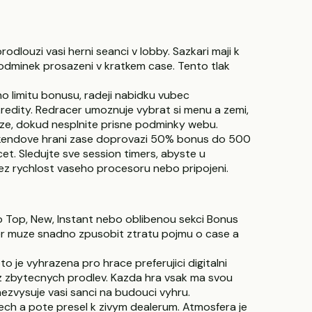
louzi vasi herni seanci v lobby. Sazkari maji k
 podminek prosazeni v kratkem case. Tento tlak
ho limitu bonusu, radeji nabidku vubec
edity. Redracer umoznuje vybrat si menu a zemi,
ze, dokud nesplnite prisne podminky webu.
kendove hrani zase doprovazi 50% bonus do 500
. Sledujte sve session timers, abyste u
 nez rychlost vaseho procesoru nebo pripojeni.
o Top, New, Instant nebo oblibenou sekci Bonus
 her muze snadno zpusobit ztratu pojmu o case a
o je vyhrazena pro hrace preferujici digitalni
bez zbytecnych prodlev. Kazda hra vsak ma svou
zvysuje vasi sanci na budouci vyhru.
ech a pote presel k zivym dealerum. Atmosfera je