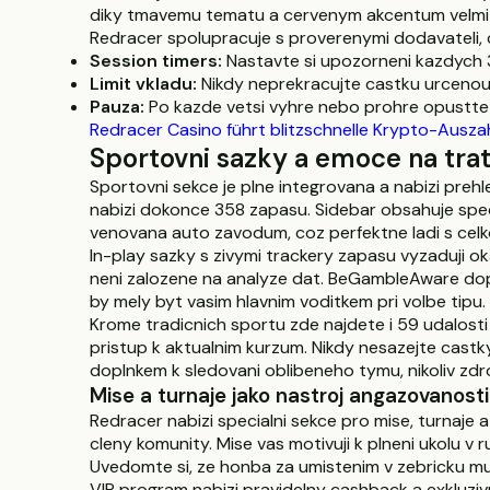
diky tmavemu tematu a cervenym akcentum velmi pr
Redracer spolupracuje s proverenymi dodavateli, 
Session timers:
Nastavte si upozorneni kazdych 
Limit vkladu:
Nikdy neprekracujte castku urcenou 
Pauza:
Po kazde vetsi vyhre nebo prohre opustte 
Redracer Casino führt blitzschnelle Krypto-Ausza
Sportovni sazky a emoce na trat
Sportovni sekce je plne integrovana a nabizi preh
nabizi dokonce 358 zapasu. Sidebar obsahuje spec
venovana auto zavodum, coz perfektne ladi s celk
In-play sazky s zivymi trackery zapasu vyzaduji 
neni zalozene na analyze dat. BeGambleAware dopor
by mely byt vasim hlavnim voditkem pri volbe tipu
Krome tradicnich sportu zde najdete i 59 udalosti
pristup k aktualnim kurzum. Nikdy nesazejte castky
doplnkem k sledovani oblibeneho tymu, nikoliv zdr
Mise a turnaje jako nastroj angazovanosti
Redracer nabizi specialni sekce pro mise, turnaje a 
cleny komunity. Mise vas motivuji k plneni ukolu v
Uvedomte si, ze honba za umistenim v zebricku m
VIP program nabizi pravidelny cashback a exkluzivn