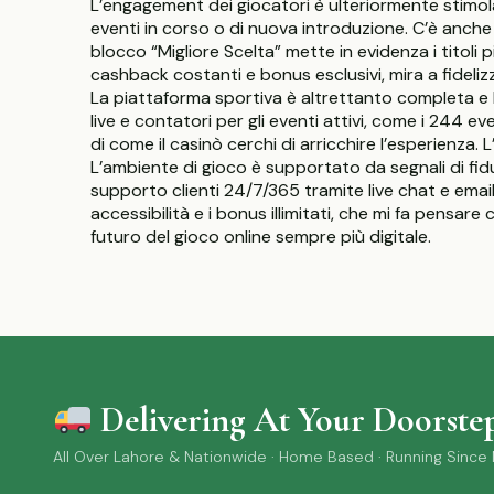
L’engagement dei giocatori è ulteriormente stimola
eventi in corso o di nuova introduzione. C’è anche 
blocco “Migliore Scelta” mette in evidenza i tit
cashback costanti e bonus esclusivi, mira a fidelizz
La piattaforma sportiva è altrettanto completa e be
live e contatori per gli eventi attivi, come i 244 e
di come il casinò cerchi di arricchire l’esperienza.
L’ambiente di gioco è supportato da segnali di fidu
supporto clienti 24/7/365 tramite live chat e email
accessibilità e i bonus illimitati, che mi fa pens
futuro del gioco online sempre più digitale.
Delivering At Your Doorste
All Over Lahore & Nationwide · Home Based · Running Since