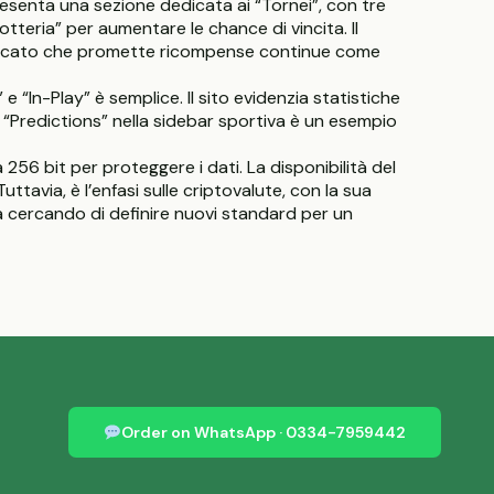
resenta una sezione dedicata ai “Tornei”, con tre
tteria” per aumentare le chance di vincita. Il
 dedicato che promette ricompense continue come
 “In-Play” è semplice. Il sito evidenzia statistiche
one “Predictions” nella sidebar sportiva è un esempio
256 bit per proteggere i dati. La disponibilità del
tavia, è l’enfasi sulle criptovalute, con la sua
ma cercando di definire nuovi standard per un
Order on WhatsApp · 0334-7959442