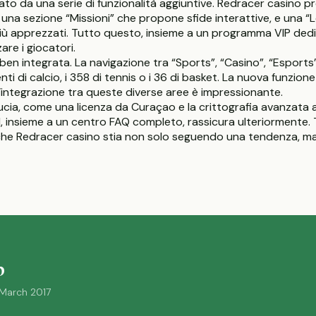
to da una serie di funzionalità aggiuntive. Redracer casino p
una sezione “Missioni” che propone sfide interattive, e una “Lo
oli più apprezzati. Tutto questo, insieme a un programma VIP
are i giocatori.
n integrata. La navigazione tra “Sports”, “Casino”, “Esports” e
venti di calcio, i 358 di tennis o i 36 di basket. La nuova funzi
 L’integrazione tra queste diverse aree è impressionante.
cia, come una licenza da Curaçao e la crittografia avanzata a 
, insieme a un centro FAQ completo, rassicura ulteriormente. Tut
are che Redracer casino stia non solo seguendo una tendenza, 
p
 March 2017