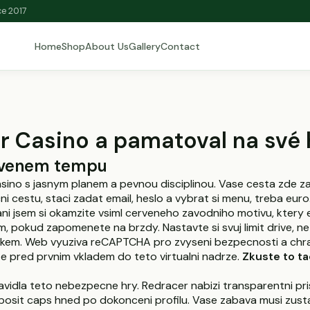
ce 2017
Home
Shop
About Us
Gallery
Contact
er Casino a pamatoval na své 
ervenem tempu
sino s jasnym planem a pevnou disciplinou. Vase cesta zde zaci
ni cestu, staci zadat email, heslo a vybrat si menu, treba eur
i jsem si okamzite vsiml cerveneho zavodniho motivu, ktery 
m, pokud zapomenete na brzdy. Nastavte si svuj limit drive, 
izikem. Web vyuziva reCAPTCHA pro zvyseni bezpecnosti a ch
te pred prvnim vkladem do teto virtualni nadrze.
Zkuste to t
ravidla teto nebezpecne hry. Redracer nabizi transparentni p
deposit caps hned po dokonceni profilu. Vase zabava musi zus