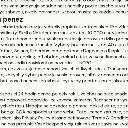
coz vam umoznuje snadno najit nabidky podle vaseho stylu. Sle
t zabavou, nikoliv povinnosti, kterou musite za kazdou cenu s
u penez
mi metodami bez jakychkoliv poplatku za transakce. Pro vklad
imity, Skrill a Neteller umoznuji vlozit az 10 000 eur v jedne op
mitu. Tato neomezenost vsak predstavuje obrovske riziko pro 
 nizkym nakladum na transfer. Vybery jsou mozne jiz od 40 eur 
ether, Solana, Ethereum nebo dokonce Dogecoin a Ripple. I kd
moznost cooling-off obdobi, pokud citite, ze vase financni akti
seni nasledku zavislosti na hazardu.” – NCPG
m, coz zajistuje bezpecnost vasich citlivych udaju. Transpar
e, ze rychly vyber penez je vasim pravem, nikoliv odmenou od 
at. Vase financni zdravi musi byt vzdy prioritou pred jakoukol
k dispozici 24 hodin denne po cely rok. Live chat najdete snadn
lost odpovedi odpovidaji celkovemu zamereni Redracer na vyso
ch dotazu. Nebojte se pozadat o pomoc, pokud citite, ze zt
e badge CGA na spodni strane webu. Tato licence zarucuje, ze
ekce jako Privacy Policy a jasne definovane Terms & Condition
 cas prerusit. Vase bezpeci v digitalnim svete zavisi na kvalit