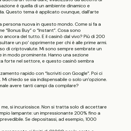
sazione è quella di un ambiente dinamico e
ida. Questo tema è applicato ovunque, dall’arte
 una persona nuova in questo mondo. Come si fa a
ome “Bonus Buy” o “Instant”. Cosa sono
ncora del tutto. E il casinò dal vivo? Più di 200
isultare un po’ opprimente per chi è alle prime armi.
enso di criptovalute. Mi sono sempre sembrate un
te in modo prominente. Hanno una sezione
a forte nel settore, e questo casinò sembra
zamento rapido con “Iscriviti con Google”. Poi ci
 Mi chiedo se sia indispensabile o solo un’opzione.
ormale avere tanti campi da compilare?
 me, si incuriosisce. Non si tratta solo di accettare
sempio lampante: un impressionante 200% fino a
 prevedibile. Se depositassi, ad esempio, 1000