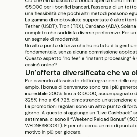
Ciò che mi ha lasciato a bocca aperta sono i limiti d
€5.000 per i bonifici bancari, l’assenza di un tetto
una flessibilità che pochi altri metodi possono e
La gamma di criptovalute supportate è altrettanto
Tether (USDT), Tron (TRX), Cardano (ADA), Solana 
completo che soddisfa diverse preferenze. Per un p
un segnale di modernità.
Un altro punto di forza che ho notato è la gestion
fondamentale, senza alcuna commissione applicata d
Questo aspetto “no fee” e “instant processing” è u
casinò online?
Un’offerta diversificata che va o
Pur essendo affascinato dall’integrazione delle c
ampio. I bonus di benvenuto sono tra i più generos
incredibile 300% fino a €10.000, accompagnato da 
325% fino a €4.725, dimostrando un’attenzione equi
Le promozioni regolari sono un altro punto di forza.
giorno. A questo si aggiunge un “Live Cashback” set
settimana, ci sono il “Weekend Reload Bonus” (
WEDNESBOOST). E per chi cerca un mix di puntate 
motivo in più per giocare.