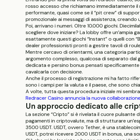
rosso accesso che richiamano immediatamente il m
performante, quasi come se il “pit crew” di suppor
promozionale ai messaggi di assistenza, creando u
Poi, arrivano i numeri. Oltre 10.000 giochi. Dieci
scegliere dove iniziare? La lobby offre un’ampia g
esattamente questi giochi “Instant” o quelli con 
dealer professionisti pronti a gestire tavoli di rou
Mentre cercavo di orientarmi, una categoria partic
argomento complesso, qualcosa di separato dal gi
dedicata e persino bonus pensati specificamente p
cavalcarla con decisione.
Anche il processo di registrazione mi ha fatto rif
sono i campi per la valuta e il paese, che sono ch
A volte, tutta questa procedura iniziale mi sembra
Redracer Casino annuncia la nuova collaborazione 
Un approccio dedicato alle cripto
La sezione “Cripto” si è rivelata il cuore pulsante 
pagamenti in criptovalute, ma di strutturare un’e
3500 USDT. USDT, ovvero Tether, è una stablecoin m
USDT, potrei ricevere 2000 USDT in bonus, una som