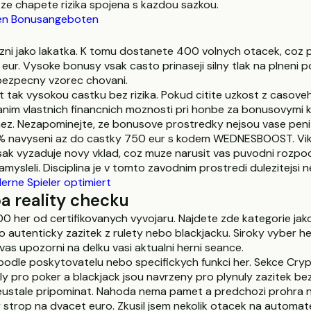
 ze chapete rizika spojena s kazdou sazkou.
 den Bonusangeboten
i jako lakatka. K tomu dostanete 400 volnych otacek, coz prod
5 eur. Vysoke bonusy vsak casto prinaseji silny tlak na plneni
bezpecny vzorec chovani.
t tak vysokou castku bez rizika. Pokud citite uzkost z casove
im vlastnich financnich moznosti pri honbe za bonusovymi kr
z. Nezapominejte, ze bonusove prostredky nejsou vase peni
5% navyseni az do castky 750 eur s kodem WEDNESBOOST. Vi
 vyzaduje novy vklad, coz muze narusit vas puvodni rozpocet
amysleli. Disciplina je v tomto zavodnim prostredi dulezitejsi
erne Spieler optimiert
a reality checku
0 her od certifikovanych vyvojaru. Najdete zde kategorie jak
pro autenticky zazitek z rulety nebo blackjacku. Siroky vyber
 vas upozorni na delku vasi aktualni herni seance.
t podle poskytovatelu nebo specifickych funkci her. Sekce Crypt
oly pro poker a blackjack jsou navrzeny pro plynuly zazitek 
eustale pripominat. Nahoda nema pamet a predchozi prohra ne
 strop na dvacet euro. Zkusil jsem nekolik otacek na automat