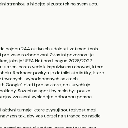
i strankou a hlidejte si zustatek na svem uctu.
de najdou 244 aktivnich udalosti, zatimco tenis
 pro vase rozhodovani. Zvlastni pozornost je
akce, jako je UEFA Nations League 2026/2027.
t sazeni casto vede k impulzivnimu chovani, ktere
lu. Redracer poskytuje detailni statistiky, ktere
ch otevrenych i vyhodnocenych sazkach.
 Google” plati i pro sazkare, coz urychluje
i naklady. Sazeni na sport by melo byt pouze
 stejny vzruseni, vyhledejte odbornou pomoc.
i aktivni turnaje, ktere zvysuji soutezivost mezi
navrzen tak, aby vas udrzel na strance co nejdle.
ale nesmi se stat duvodem, proc hrate vice, nez