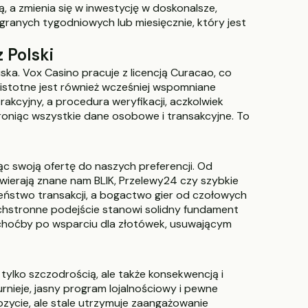
wą, a zmienia się w inwestycję w doskonalsze,
ranych tygodniowych lub miesięcznie, który jest
 Polski
ska. Vox Casino pracuje z licencją Curacao, co
 istotne jest również wcześniej wspomniane
kcyjny, a procedura weryfikacji, aczkolwiek
hroniąc wszystkie dane osobowe i transakcyjne. To
jąc swoją ofertę do naszych preferencji. Od
wierają znane nam BLIK, Przelewy24 czy szybkie
zeństwo transakcji, a bogactwo gier od czołowych
zechstronne podejście stanowi solidny fundament
ć choćby po wsparciu dla złotówek, usuwającym
tylko szczodrością, ale także konsekwencją i
nieje, jasny program lojalnościowy i pewne
zycie, ale stale utrzymuje zaangażowanie