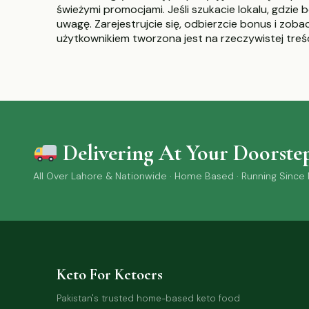
świeżymi promocjami. Jeśli szukacie lokalu, gdzi
uwagę. Zarejestrujcie się, odbierzcie bonus i zob
użytkownikiem tworzona jest na rzeczywistej treśc
Delivering At Your Doorste
All Over Lahore & Nationwide · Home Based · Running Since
Keto For Ketoers
Pakistan's trusted home-based keto food