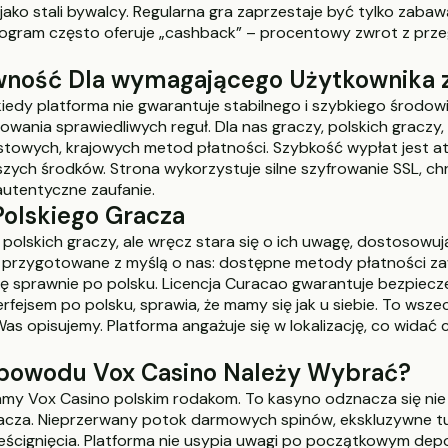
a jako stali bywalcy. Regularna gra zaprzestaje być tylko zaba
ogram często oferuje „cashback” – procentowy zwrot z przeg
ewność Dla wymagającego Użytkownika z
 kiedy platforma nie gwarantuje stabilnego i szybkiego środowi
wania sprawiedliwych reguł. Dla nas graczy, polskich graczy,
owych, krajowych metod płatności. Szybkość wypłat jest atra
aszych środków. Strona wykorzystuje silne szyfrowanie SSL, c
autentyczne zaufanie.
 Polskiego Gracza
e polskich graczy, ale wręcz stara się o ich uwagę, dostosowu
e przygotowane z myślą o nas: dostępne metody płatności za
ię sprawnie po polsku. Licencja Curacao gwarantuje bezpiec
erfejsem po polsku, sprawia, że mamy się jak u siebie. To ws
as opisujemy. Platforma angażuje się w lokalizację, co wida
 powodu Vox Casino Należy Wybrać?
amy Vox Casino polskim rodakom. To kasyno odznacza się nie 
acza. Nieprzerwany potok darmowych spinów, ekskluzywne tur
eścignięcia. Platforma nie usypia uwagi po początkowym depo