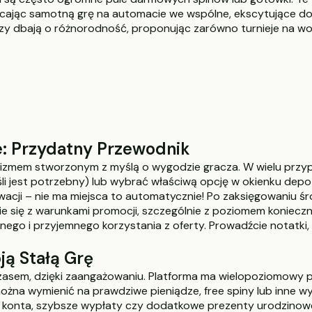
łcając samotną grę na automacie we wspólne, ekscytujące do
rzy dbają o różnorodność, proponując zarówno turnieje na wo
: Przydatny Przewodnik
izmem stworzonym z myślą o wygodzie gracza. W wielu przy
 jest potrzebny) lub wybrać właściwą opcję w okienku depozy
wacji – nie ma miejsca to automatycznie! Po zaksięgowaniu
ie się z warunkami promocji, szczególnie z poziomem koniecz
ego i przyjemnego korzystania z oferty. Prowadźcie notatki, 
ą Stałą Grę
zasem, dzięki zaangażowaniu. Platforma ma wielopoziomowy p
a wymienić na prawdziwe pieniądze, free spiny lub inne wy
żer konta, szybsze wypłaty czy dodatkowe prezenty urodzino