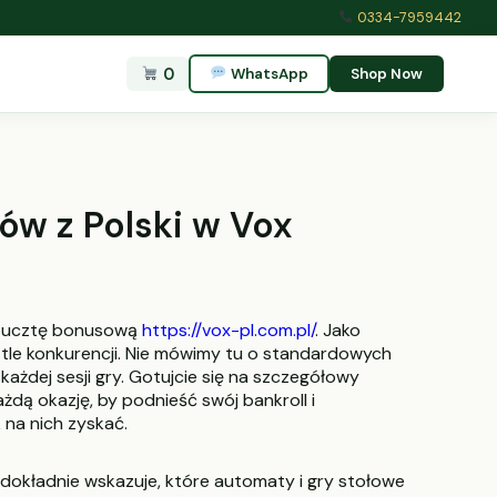
0334-7959442
0
WhatsApp
Shop Now
ów z Polski w Vox
wą ucztę bonusową
https://vox-pl.com.pl/
. Jako
tle konkurencji. Nie mówimy tu o standardowych
ażdej sesji gry. Gotujcie się na szczegółowy
ażdą okazję, by podnieść swój bankroll i
 na nich zyskać.
dokładnie wskazuje, które automaty i gry stołowe