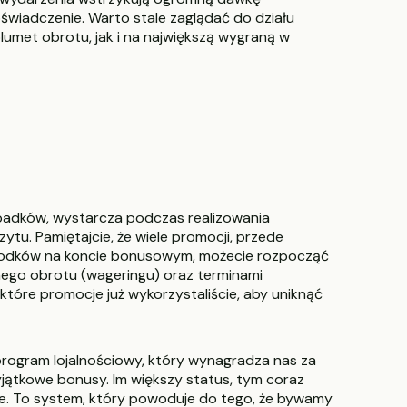
świadczenie. Warto stale zaglądać do działu
lumet obrotu, jak i na największą wygraną w
padków, wystarcza podczas realizowania
tu. Pamiętajcie, że wiele promocji, przede
 środków na koncie bonusowym, możecie rozpocząć
nego obrotu (wageringu) oraz terminami
które promocje już wykorzystaliście, aby uniknąć
rogram lojalnościowy, który wynagradza nas za
jątkowe bonusy. Im większy status, tym coraz
we. To system, który powoduje do tego, że bywamy