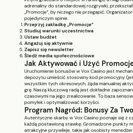
adrenaliny do standardowej rozgrywki, przekszta
„Promocje”, by niczego nie przegapić. Organizato
pojedynczym spinie.
Przejrzyj zakładkę „Promocje”
Studiuj warunki uczestnictwa
Ustaw budżet
Angażuj się aktywnie
Zapisz się newsletter
Śledź media społecznościowe
Jak Aktywować i Użyć Promocje
Uruchomienie bonusów w Vox Casino jest mechan
depozytu umieścić stosowny kod promocyjny (jeśli
wszystkim tych okresowych, żąda manualnej akty
grę. Naszą kluczową radą jest dokładne zapoznan
czasowymi na jego zrealizowanie. To baza sensown
pomyłek i optymalizować korzyści.
Program Nagród: Bonusy Za Twoj
Autentyczne skarby w Vox Casino poznaje się z c
każdą postawioną stawkę. Gromadzone punkty możn
atrakcyjne przywileje, takie jak osobisty mened