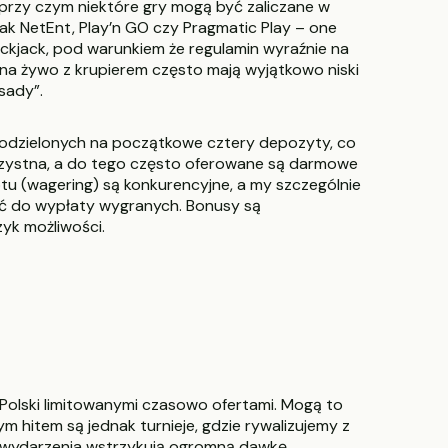
przy czym niektóre gry mogą być zaliczane w
k NetEnt, Play’n GO czy Pragmatic Play – one
ckjack, pod warunkiem że regulamin wyraźnie na
na żywo z krupierem często mają wyjątkowo niski
asady”.
w podzielonych na początkowe cztery depozyty, co
rzystna, a do tego często oferowane są darmowe
otu (wagering) są konkurencyjne, a my szczególnie
ać do wypłaty wygranych. Bonusy są
yk możliwości.
 Polski limitowanymi czasowo ofertami. Mogą to
 hitem są jednak turnieje, gdzie rywalizujemy z
e wydarzenia wstrzykują ogromną dawkę