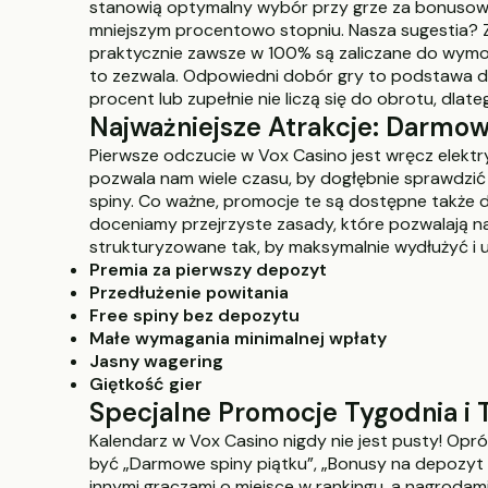
stanowią optymalny wybór przy grze za bonusowe 
mniejszym procentowo stopniu. Nasza sugestia? Z
praktycznie zawsze w 100% są zaliczane do wymog
to zezwala. Odpowiedni dobór gry to podstawa do
procent lub zupełnie nie liczą się do obrotu, dlate
Najważniejsze Atrakcje: Darmow
Pierwsze odczucie w Vox Casino jest wręcz elektr
pozwala nam wiele czasu, by dogłębnie sprawdzi
spiny. Co ważne, promocje te są dostępne także dl
doceniamy przejrzyste zasady, które pozwalają n
strukturyzowane tak, by maksymalnie wydłużyć i u
Premia za pierwszy depozyt
Przedłużenie powitania
Free spiny bez depozytu
Małe wymagania minimalnej wpłaty
Jasny wagering
Giętkość gier
Specjalne Promocje Tygodnia i 
Kalendarz w Vox Casino nigdy nie jest pusty! Opr
być „Darmowe spiny piątku”, „Bonusy na depozyt w
innymi graczami o miejsce w rankingu, a nagrod