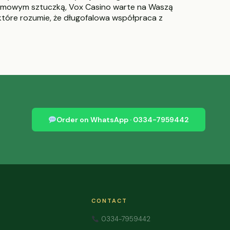
eklamowym sztuczką, Vox Casino warte na Waszą
 które rozumie, że długofalowa współpraca z
Order on WhatsApp · 0334-7959442
CONTACT
0334-7959442