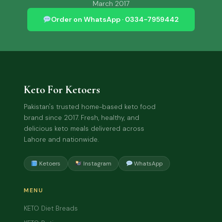
March 2017
Order on WhatsApp · 0334-7959442
Keto For Ketoers
Pakistan's trusted home-based keto food
brand since 2017. Fresh, healthy, and
delicious keto meals delivered across
Lahore and nationwide.
Ketoers
Instagram
WhatsApp
MENU
KETO Diet Breads