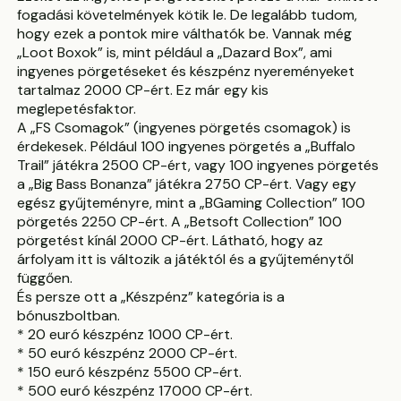
fogadási követelmények kötik le. De legalább tudom,
hogy ezek a pontok mire válthatók be. Vannak még
„Loot Boxok” is, mint például a „Dazard Box”, ami
ingyenes pörgetéseket és készpénz nyereményeket
tartalmaz 2000 CP-ért. Ez már egy kis
meglepetésfaktor.
A „FS Csomagok” (ingyenes pörgetés csomagok) is
érdekesek. Például 100 ingyenes pörgetés a „Buffalo
Trail” játékra 2500 CP-ért, vagy 100 ingyenes pörgetés
a „Big Bass Bonanza” játékra 2750 CP-ért. Vagy egy
egész gyűjteményre, mint a „BGaming Collection” 100
pörgetés 2250 CP-ért. A „Betsoft Collection” 100
pörgetést kínál 2000 CP-ért. Látható, hogy az
árfolyam itt is változik a játéktól és a gyűjteménytől
függően.
És persze ott a „Készpénz” kategória is a
bónuszboltban.
* 20 euró készpénz 1000 CP-ért.
* 50 euró készpénz 2000 CP-ért.
* 150 euró készpénz 5500 CP-ért.
* 500 euró készpénz 17000 CP-ért.