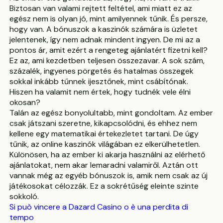
Biztosan van valami rejtett feltétel, ami miatt ez az
egész nem is olyan jó, mint amilyennek tűnik. És persze,
hogy van. A bónuszok a kaszinók számára is üzletet
jelentenek, így nem adnak mindent ingyen. De mi az a
pontos ár, amit ezért a rengeteg ajánlatért fizetni kell?
Ez az, ami kezdetben teljesen összezavar. A sok szám,
százalék, ingyenes pörgetés és hatalmas összegek
sokkal inkább tűnnek ijesztőnek, mint csábítónak.
Hiszen ha valamit nem értek, hogy tudnék vele élni
okosan?
Talán az egész bonyolultabb, mint gondoltam. Az ember
csak játszani szeretne, kikapcsolódni, és ehhez nem
kellene egy matematikai értekezletet tartani. De úgy
tűnik, az online kaszinók világában ez elkerülhetetlen.
Különösen, ha az ember ki akarja használni az elérhető
ajánlatokat, nem akar lemaradni valamiről. Aztán ott
vannak még az egyéb bónuszok is, amik nem csak az új
játékosokat célozzák. Ez a sokrétűség eleinte szinte
sokkoló.
Si può vincere a Dazard Casino o è una perdita di
tempo