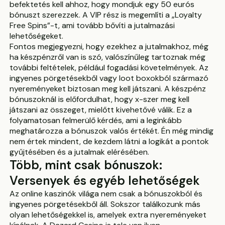
befektetés kell ahhoz, hogy mondjuk egy 50 eurós
bónuszt szerezzek. A VIP rész is megemlíti a „Loyalty
Free Spins”-t, ami tovább bővíti a jutalmazási
lehetőségeket.
Fontos megjegyezni, hogy ezekhez a jutalmakhoz, még
ha készpénzről van is szó, valószínűleg tartoznak még
további feltételek, például fogadási követelmények. Az
ingyenes pörgetésekből vagy loot boxokból származó
nyereményeket biztosan meg kell játszani. A készpénz
bónuszoknál is előfordulhat, hogy x-szer meg kell
játszani az összeget, mielőtt kivehetővé válik. Ez a
folyamatosan felmerülő kérdés, ami a leginkább
meghatározza a bónuszok valós értékét. Én még mindig
nem értek mindent, de kezdem látni a logikát a pontok
gyűjtésében és a jutalmak elérésében.
Több, mint csak bónuszok:
Versenyek és egyéb lehetőségek
Az online kaszinók világa nem csak a bónuszokból és
ingyenes pörgetésekből áll. Sokszor találkozunk más
olyan lehetőségekkel is, amelyek extra nyereményeket