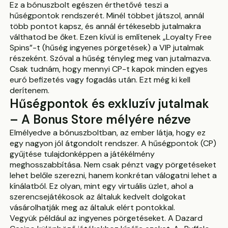
Ez a bónuszbolt egészen érthetővé teszi a
hűségpontok rendszerét. Minél többet játszol, annál
több pontot kapsz, és annál értékesebb jutalmakra
válthatod be őket. Ezen kívül is említenek „Loyalty Free
Spins”-t (hűség ingyenes pörgetések) a VIP jutalmak
részeként. Szóval a hűség tényleg meg van jutalmazva.
Csak tudnám, hogy mennyi CP-t kapok minden egyes
euró befizetés vagy fogadás után. Ezt még ki kell
derítenem.
Hűségpontok és exkluzív jutalmak
– A Bonus Store mélyére nézve
Elmélyedve a bónuszboltban, az ember látja, hogy ez
egy nagyon jól átgondolt rendszer. A hűségpontok (CP)
gyűjtése tulajdonképpen a játékélmény
meghosszabbítása. Nem csak pénzt vagy pörgetéseket
lehet belőle szerezni, hanem konkrétan válogatni lehet a
kínálatból. Ez olyan, mint egy virtuális üzlet, ahol a
szerencsejátékosok az általuk kedvelt dolgokat
vásárolhatják meg az általuk elért pontokkal.
Vegyük például az ingyenes pörgetéseket. A Dazard