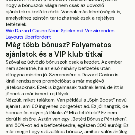
hogy a bónuszok világa nem csak az üdvözlő
ajánlatokra korlátozódik. Vannak más lehetőségek is,
amelyekhez szintén tartozhatnak ezek a rejtélyes
feltételek.
Wie Dazard Casino Neue Spieler mit Verwirrenden
Layouts überfordert
Még több bónusz? Folyamatos
ajánlatok és a VIP klub titkai
Szóval az üdvözlő bónuszok csak a kezdet. Az ember
nem szeretné, ha az első néhány befizetés után
elfogyna minden jó. Szerencsére a Dazard Casino is
kínál rendszeres promóciókat a már meglévő
játékosoknak. Ezek is izgalmasak tudnak lenni, de itt is
jönnek a már ismert rejtélyek.
Nézzük, miket találtam. Van például a „Spin Boost” nevű
ajánlat, ami 60 ingyenes pörgetést ad. Ez jól hangzik, de
honnan és milyen játékokra? Mi a feltétele? Ez nem
derül ki elsőre. Aztán van egy „Betéti Bónusz Pénteken”,
ami 50%-ot ad a befizetésedre, egészen 300 euróig. Ez
már megint egy százalékos bónusz, amihez valószínűleg