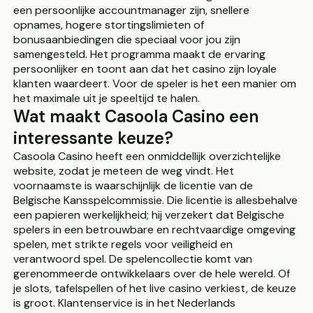
een persoonlijke accountmanager zijn, snellere
opnames, hogere stortingslimieten of
bonusaanbiedingen die speciaal voor jou zijn
samengesteld. Het programma maakt de ervaring
persoonlijker en toont aan dat het casino zijn loyale
klanten waardeert. Voor de speler is het een manier om
het maximale uit je speeltijd te halen.
Wat maakt Casoola Casino een
interessante keuze?
Casoola Casino heeft een onmiddellijk overzichtelijke
website, zodat je meteen de weg vindt. Het
voornaamste is waarschijnlijk de licentie van de
Belgische Kansspelcommissie. Die licentie is allesbehalve
een papieren werkelijkheid; hij verzekert dat Belgische
spelers in een betrouwbare en rechtvaardige omgeving
spelen, met strikte regels voor veiligheid en
verantwoord spel. De spelencollectie komt van
gerenommeerde ontwikkelaars over de hele wereld. Of
je slots, tafelspellen of het live casino verkiest, de keuze
is groot. Klantenservice is in het Nederlands