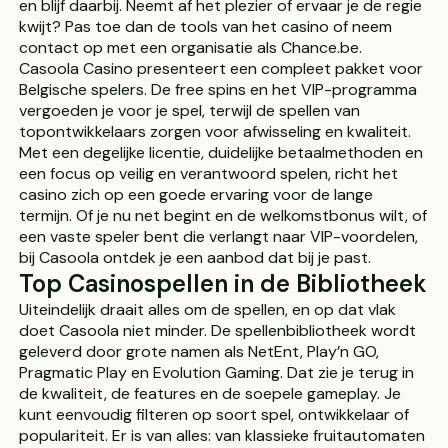
en blijf daarbij. Neemt af het plezier of ervaar je de regie
kwijt? Pas toe dan de tools van het casino of neem
contact op met een organisatie als Chance.be.
Casoola Casino presenteert een compleet pakket voor
Belgische spelers. De free spins en het VIP-programma
vergoeden je voor je spel, terwijl de spellen van
topontwikkelaars zorgen voor afwisseling en kwaliteit.
Met een degelijke licentie, duidelijke betaalmethoden en
een focus op veilig en verantwoord spelen, richt het
casino zich op een goede ervaring voor de lange
termijn. Of je nu net begint en de welkomstbonus wilt, of
een vaste speler bent die verlangt naar VIP-voordelen,
bij Casoola ontdek je een aanbod dat bij je past.
Top Casinospellen in de Bibliotheek
Uiteindelijk draait alles om de spellen, en op dat vlak
doet Casoola niet minder. De spellenbibliotheek wordt
geleverd door grote namen als NetEnt, Play’n GO,
Pragmatic Play en Evolution Gaming. Dat zie je terug in
de kwaliteit, de features en de soepele gameplay. Je
kunt eenvoudig filteren op soort spel, ontwikkelaar of
populariteit. Er is van alles: van klassieke fruitautomaten