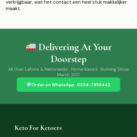
verkrijgbaar, wat het contact een heel stuk makkelijker
maakt.
Delivering At Your
Doorstep
All Over Lahore & Nationwide · Home Based · Running Since
March 2017
Order on WhatsApp · 0334-7959442
Keto For Ketoers