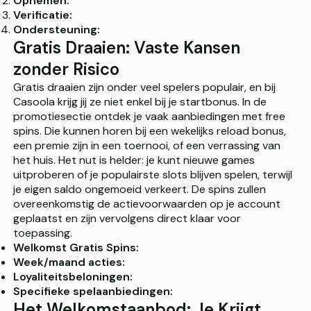
Opnemen:
Verificatie:
Ondersteuning:
Gratis Draaien: Vaste Kansen
zonder Risico
Gratis draaien zijn onder veel spelers populair, en bij
Casoola krijg jij ze niet enkel bij je startbonus. In de
promotiesectie ontdek je vaak aanbiedingen met free
spins. Die kunnen horen bij een wekelijks reload bonus,
een premie zijn in een toernooi, of een verrassing van
het huis. Het nut is helder: je kunt nieuwe games
uitproberen of je populairste slots blijven spelen, terwijl
je eigen saldo ongemoeid verkeert. De spins zullen
overeenkomstig de actievoorwaarden op je account
geplaatst en zijn vervolgens direct klaar voor
toepassing.
Welkomst Gratis Spins:
Week/maand acties:
Loyaliteitsbeloningen:
Specifieke spelaanbiedingen:
Het Welkomstaanbod: Je Krijgt