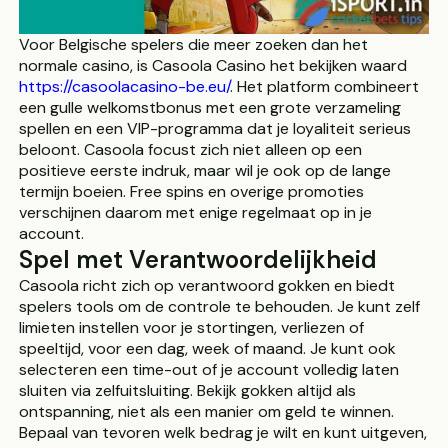
Voor Belgische spelers die meer zoeken dan het
normale casino, is Casoola Casino het bekijken waard
https://casoolacasino-be.eu/
. Het platform combineert
een gulle welkomstbonus met een grote verzameling
spellen en een VIP-programma dat je loyaliteit serieus
beloont. Casoola focust zich niet alleen op een
positieve eerste indruk, maar wil je ook op de lange
termijn boeien. Free spins en overige promoties
verschijnen daarom met enige regelmaat op in je
account.
Spel met Verantwoordelijkheid
Casoola richt zich op verantwoord gokken en biedt
spelers tools om de controle te behouden. Je kunt zelf
limieten instellen voor je stortingen, verliezen of
speeltijd, voor een dag, week of maand. Je kunt ook
selecteren een time-out of je account volledig laten
sluiten via zelfuitsluiting. Bekijk gokken altijd als
ontspanning, niet als een manier om geld te winnen.
Bepaal van tevoren welk bedrag je wilt en kunt uitgeven,