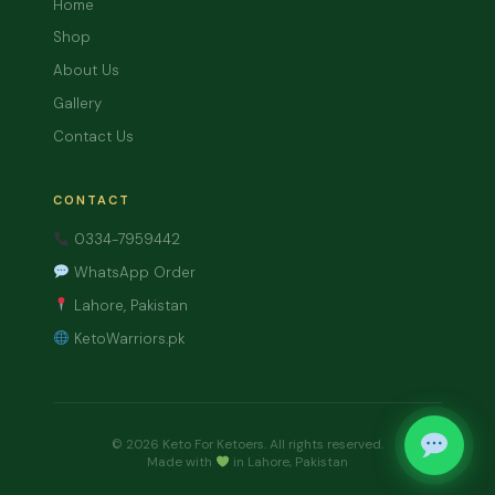
Home
Shop
About Us
Gallery
Contact Us
CONTACT
0334-7959442
WhatsApp Order
Lahore, Pakistan
KetoWarriors.pk
© 2026 Keto For Ketoers. All rights reserved.
Made with
in Lahore, Pakistan