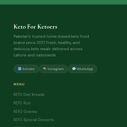
Keto For Ketoers
Pakistan's trusted home-based keto food
brand since 2017. Fresh, healthy, and
delicious keto meals delivered across
Lahore and nationwide.
Ketoers
Instagram
WhatsApp
MENU
KETO Diet Breads
KETO Roti
KETO Gravies
KETO Special Desserts