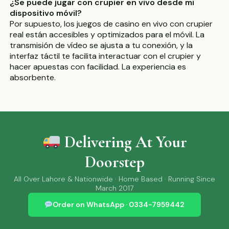
¿Se puede jugar con crupier en vivo desde mi
dispositivo móvil?
Por supuesto, los juegos de casino en vivo con crupier
real están accesibles y optimizados para el móvil. La
transmisión de vídeo se ajusta a tu conexión, y la
interfaz táctil te facilita interactuar con el crupier y
hacer apuestas con facilidad. La experiencia es
absorbente.
Delivering At Your
Doorstep
All Over Lahore & Nationwide · Home Based · Running Since
March 2017
Order on WhatsApp · 0334-7959442