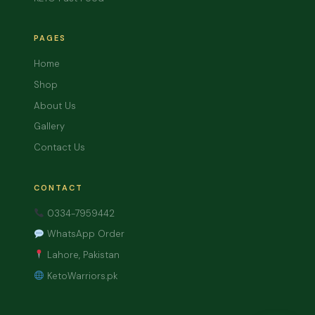
PAGES
Home
Shop
About Us
Gallery
Contact Us
CONTACT
0334-7959442
WhatsApp Order
Lahore, Pakistan
KetoWarriors.pk