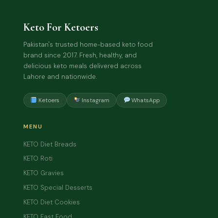
Keto For Ketoers
Pakistan's trusted home-based keto food
brand since 2017. Fresh, healthy, and
delicious keto meals delivered across
Lahore and nationwide.
Ketoers
Instagram
WhatsApp
MENU
KETO Diet Breads
KETO Roti
KETO Gravies
KETO Special Desserts
KETO Diet Cookies
KETO Fast Food