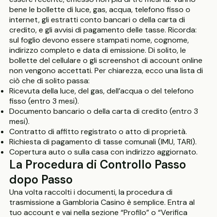
bene le bollette di luce, gas, acqua, telefono fisso o
internet, gli estratti conto bancari o della carta di
credito, e gli avvisi di pagamento delle tasse. Ricorda:
sul foglio devono essere stampati nome, cognome,
indirizzo completo e data di emissione. Di solito, le
bollette del cellulare o gli screenshot di account online
non vengono accettati. Per chiarezza, ecco una lista di
ciò che di solito passa:
Ricevuta della luce, del gas, dell’acqua o del telefono
fisso (entro 3 mesi).
Documento bancario o della carta di credito (entro 3
mesi).
Contratto di affitto registrato o atto di proprietà.
Richiesta di pagamento di tasse comunali (IMU, TARI).
Copertura auto o sulla casa con indirizzo aggiornato.
La Procedura di Controllo Passo
dopo Passo
Una volta raccolti i documenti, la procedura di
trasmissione a Gambloria Casino è semplice. Entra al
tuo account e vai nella sezione “Profilo” o “Verifica