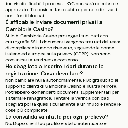
tue vincite finché il processo KYC non sarà concluso e
approvato. Ti conviene farlo subito, per non ritrovarti
con i fondi bloccati.
È affidabile inviare documenti privati a
Gambloria Casino?
Sì, lo è. Gambloria Casino protegge i tuoi dati con
crittografia SSL. I documenti vengono trattati dal team
di compliance in modo riservato, seguendo le norme
italiane ed europee sulla privacy (GDPR). Non sono
comunicati a terzi senza consenso.
Ho sbagliato a inserire i dati durante la
registrazione. Cosa devo fare?
Non cambiare nulla autonomamente. Rivolgiti subito al
supporto clienti di Gambloria Casino e illustra l’errore.
Potrebbero domandarti documenti supplementari per
sistemare l’anagrafica. Tentare la verifica con dati
sbagliati porta quasi sicuramente a un rifiuto e rende le
cose più complicate.
La convalida va rifatta per ogni prelievo?
No. Dopo che il tuo profilo è stato autenticato e