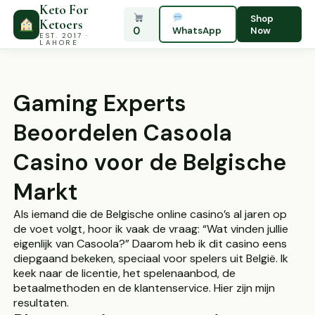
Keto For
Shop
Ketoers
0
WhatsApp
Now
EST. 2017 ·
LAHORE
Gaming Experts
Beoordelen Casoola
Casino voor de Belgische
Markt
Als iemand die de Belgische online casino’s al jaren op
de voet volgt, hoor ik vaak de vraag: “Wat vinden jullie
eigenlijk van Casoola?” Daarom heb ik dit casino eens
diepgaand bekeken, speciaal voor spelers uit België. Ik
keek naar de licentie, het spelenaanbod, de
betaalmethoden en de klantenservice. Hier zijn mijn
resultaten.