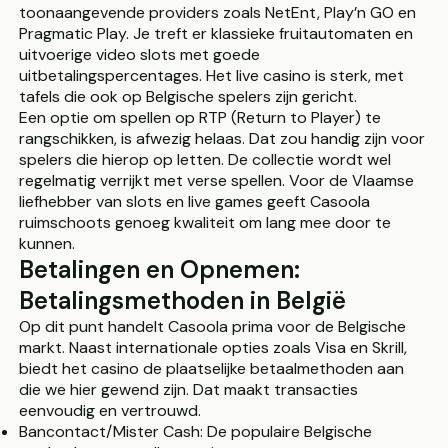
toonaangevende providers zoals NetEnt, Play’n GO en
Pragmatic Play. Je treft er klassieke fruitautomaten en
uitvoerige video slots met goede
uitbetalingspercentages. Het live casino is sterk, met
tafels die ook op Belgische spelers zijn gericht.
Een optie om spellen op RTP (Return to Player) te
rangschikken, is afwezig helaas. Dat zou handig zijn voor
spelers die hierop op letten. De collectie wordt wel
regelmatig verrijkt met verse spellen. Voor de Vlaamse
liefhebber van slots en live games geeft Casoola
ruimschoots genoeg kwaliteit om lang mee door te
kunnen.
Betalingen en Opnemen:
Betalingsmethoden in België
Op dit punt handelt Casoola prima voor de Belgische
markt. Naast internationale opties zoals Visa en Skrill,
biedt het casino de plaatselijke betaalmethoden aan
die we hier gewend zijn. Dat maakt transacties
eenvoudig en vertrouwd.
Bancontact/Mister Cash: De populaire Belgische