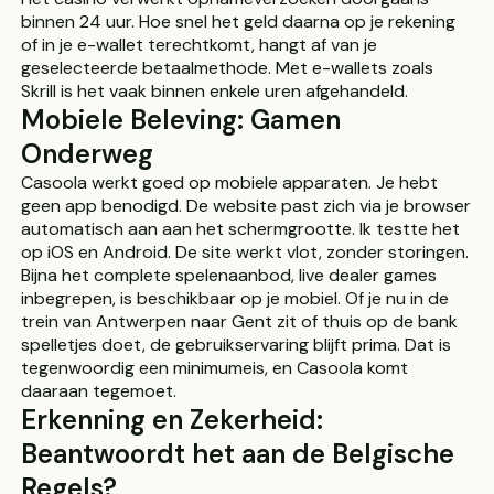
binnen 24 uur. Hoe snel het geld daarna op je rekening
of in je e-wallet terechtkomt, hangt af van je
geselecteerde betaalmethode. Met e-wallets zoals
Skrill is het vaak binnen enkele uren afgehandeld.
Mobiele Beleving: Gamen
Onderweg
Casoola werkt goed op mobiele apparaten. Je hebt
geen app benodigd. De website past zich via je browser
automatisch aan aan het schermgrootte. Ik testte het
op iOS en Android. De site werkt vlot, zonder storingen.
Bijna het complete spelenaanbod, live dealer games
inbegrepen, is beschikbaar op je mobiel. Of je nu in de
trein van Antwerpen naar Gent zit of thuis op de bank
spelletjes doet, de gebruikservaring blijft prima. Dat is
tegenwoordig een minimumeis, en Casoola komt
daaraan tegemoet.
Erkenning en Zekerheid:
Beantwoordt het aan de Belgische
Regels?