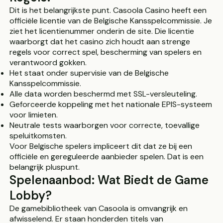
Dit is het belangrijkste punt. Casoola Casino heeft een
officiële licentie van de Belgische Kansspelcommissie. Je
ziet het licentienummer onderin de site. Die licentie
waarborgt dat het casino zich houdt aan strenge
regels voor correct spel, bescherming van spelers en
verantwoord gokken.
Het staat onder supervisie van de Belgische
Kansspelcommissie.
Alle data worden beschermd met SSL-versleuteling.
Geforceerde koppeling met het nationale EPIS-systeem
voor limieten.
Neutrale tests waarborgen voor correcte, toevallige
speluitkomsten.
Voor Belgische spelers impliceert dit dat ze bij een
officiële en gereguleerde aanbieder spelen. Dat is een
belangrijk pluspunt.
Spelenaanbod: Wat Biedt de Game
Lobby?
De gamebibliotheek van Casoola is omvangrijk en
afwisselend. Er staan honderden titels van