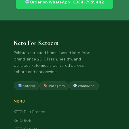
Order on WhatsApp · 0334-7959442
Keto For Ketoers
Pakistan's trusted home-based keto food
brand since 2017. Fresh, healthy, and
delicious keto meals delivered across
Lahore and nationwide.
Ketoers
Instagram
WhatsApp
MENU
KETO Diet Breads
KETO Roti