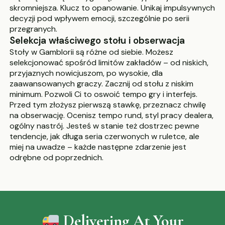
skromniejsza. Klucz to opanowanie. Unikaj impulsywnych
decyzji pod wpływem emocji, szczególnie po serii
przegranych.
Selekcja właściwego stołu i obserwacja
Stoły w Gamblorii są różne od siebie. Możesz
selekcjonować spośród limitów zakładów – od niskich,
przyjaznych nowicjuszom, po wysokie, dla
zaawansowanych graczy. Zacznij od stołu z niskim
minimum. Pozwoli Ci to oswoić tempo gry i interfejs.
Przed tym złożysz pierwszą stawkę, przeznacz chwilę
na obserwację. Ocenisz tempo rund, styl pracy dealera,
ogólny nastrój. Jesteś w stanie też dostrzec pewne
tendencje, jak długa seria czerwonych w ruletce, ale
miej na uwadze – każde następne zdarzenie jest
odrębne od poprzednich.
Delivering At Your