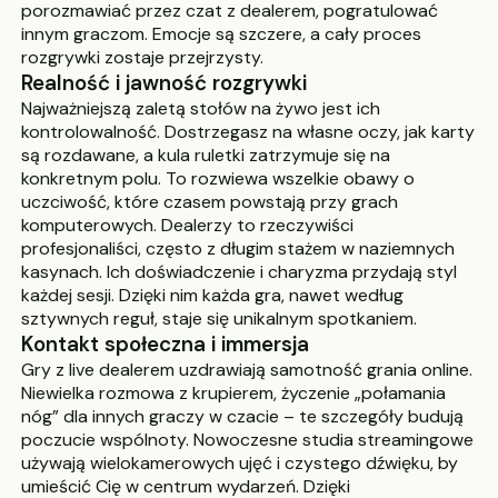
porozmawiać przez czat z dealerem, pogratulować
innym graczom. Emocje są szczere, a cały proces
rozgrywki zostaje przejrzysty.
Realność i jawność rozgrywki
Najważniejszą zaletą stołów na żywo jest ich
kontrolowalność. Dostrzegasz na własne oczy, jak karty
są rozdawane, a kula ruletki zatrzymuje się na
konkretnym polu. To rozwiewa wszelkie obawy o
uczciwość, które czasem powstają przy grach
komputerowych. Dealerzy to rzeczywiści
profesjonaliści, często z długim stażem w naziemnych
kasynach. Ich doświadczenie i charyzma przydają styl
każdej sesji. Dzięki nim każda gra, nawet według
sztywnych reguł, staje się unikalnym spotkaniem.
Kontakt społeczna i immersja
Gry z live dealerem uzdrawiają samotność grania online.
Niewielka rozmowa z krupierem, życzenie „połamania
nóg” dla innych graczy w czacie – te szczegóły budują
poczucie wspólnoty. Nowoczesne studia streamingowe
używają wielokamerowych ujęć i czystego dźwięku, by
umieścić Cię w centrum wydarzeń. Dzięki