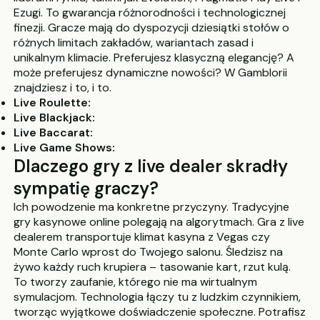
Ezugi. To gwarancja różnorodności i technologicznej
finezji. Gracze mają do dyspozycji dziesiątki stołów o
różnych limitach zakładów, wariantach zasad i
unikalnym klimacie. Preferujesz klasyczną elegancję? A
może preferujesz dynamiczne nowości? W Gamblorii
znajdziesz i to, i to.
Live Roulette:
Live Blackjack:
Live Baccarat:
Live Game Shows:
Dlaczego gry z live dealer skradły
sympatię graczy?
Ich powodzenie ma konkretne przyczyny. Tradycyjne
gry kasynowe online polegają na algorytmach. Gra z live
dealerem transportuje klimat kasyna z Vegas czy
Monte Carlo wprost do Twojego salonu. Śledzisz na
żywo każdy ruch krupiera – tasowanie kart, rzut kulą.
To tworzy zaufanie, którego nie ma wirtualnym
symulacjom. Technologia łączy tu z ludzkim czynnikiem,
tworząc wyjątkowe doświadczenie społeczne. Potrafisz