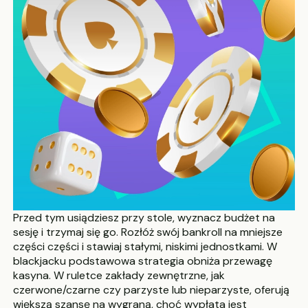
Przed tym usiądziesz przy stole, wyznacz budżet na
sesję i trzymaj się go. Rozłóż swój bankroll na mniejsze
części części i stawiaj stałymi, niskimi jednostkami. W
blackjacku podstawowa strategia obniża przewagę
kasyna. W ruletce zakłady zewnętrzne, jak
czerwone/czarne czy parzyste lub nieparzyste, oferują
większą szansę na wygraną, choć wypłata jest