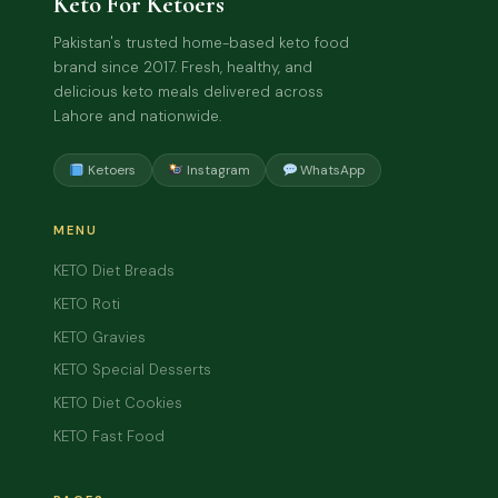
Keto For Ketoers
Pakistan's trusted home-based keto food
brand since 2017. Fresh, healthy, and
delicious keto meals delivered across
Lahore and nationwide.
Ketoers
Instagram
WhatsApp
MENU
KETO Diet Breads
KETO Roti
KETO Gravies
KETO Special Desserts
KETO Diet Cookies
KETO Fast Food