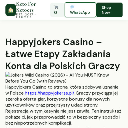
Keto For
Shop
Ketoers
0
WhatsApp
Now
EST. 2017 ·
LAHORE
Happyjokers Casino –
Łatwe Etapy Zakładania
Konta dla Polskich Graczy
Happyjokers Casino to strona, która zdobywa uznanie
w Polsce
https://happyjokerss.pl/
. Graczy przyciąga jej
szeroka oferta gier, korzystne bonusy dla nowych
użytkowników oraz przejrzysty układ strony.
Rejestracja w tym kasynie nie jest zawiłe. Ten instruktaż
pokaże ci, jak przeprowadzić to w bezpieczny sposób i
bez niepotrzebnych komplikacji.