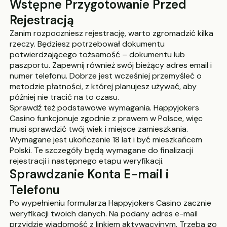
Wstępne Przygotowanie Przed
Rejestracją
Zanim rozpoczniesz rejestrację, warto zgromadzić kilka
rzeczy. Będziesz potrzebował dokumentu
potwierdzającego tożsamość – dokumentu lub
paszportu. Zapewnij również swój bieżący adres email i
numer telefonu. Dobrze jest wcześniej przemyśleć o
metodzie płatności, z której planujesz używać, aby
później nie tracić na to czasu.
Sprawdź też podstawowe wymagania. Happyjokers
Casino funkcjonuje zgodnie z prawem w Polsce, więc
musi sprawdzić twój wiek i miejsce zamieszkania.
Wymagane jest ukończenie 18 lat i być mieszkańcem
Polski. Te szczegóły będą wymagane do finalizacji
rejestracji i następnego etapu weryfikacji.
Sprawdzanie Konta E-mail i
Telefonu
Po wypełnieniu formularza Happyjokers Casino zacznie
weryfikacji twoich danych. Na podany adres e-mail
przyjdzie wiadomość z linkiem aktywacyjnym. Trzeba go