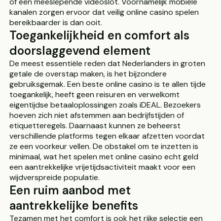
of een meeslepende videoslot. Voornamelijk mobiele
kanalen zorgen ervoor dat veilig online casino spelen
bereikbaarder is dan ooit.
Toegankelijkheid en comfort als
doorslaggevend element
De meest essentiële reden dat Nederlanders in groten
getale de overstap maken, is het bijzondere
gebruiksgemak. Een beste online casino is te allen tijde
toegankelijk, heeft geen reisuren en verwelkomt
eigentijdse betaaloplossingen zoals iDEAL. Bezoekers
hoeven zich niet afstemmen aan bedrijfstijden of
etiquetteregels. Daarnaast kunnen ze beheerst
verschillende platforms tegen elkaar afzetten voordat
ze een voorkeur vellen. De obstakel om te inzetten is
minimaal, wat het spelen met online casino echt geld
een aantrekkelijke vrijetijdsactiviteit maakt voor een
wijdverspreide populatie.
Een ruim aanbod met
aantrekkelijke benefits
Tezamen met het comfort is ook het rijke selectie een