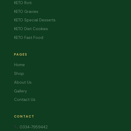
KETO Roti
KETO Gravies
KETO Special Desserts
KETO Diet Cookies
KETO Fast Food
PAGES
Home
Shop
About Us
Gallery
Contact Us
CONTACT
0334-7959442