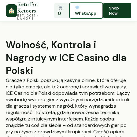
Keto For
Shop
Ketoers
0
WhatsApp
Now
EST. 2017 ·
LAHORE
Wolność, Kontrola i
Nagrody w ICE Casino dla
Polski
Gracze z Polski poszukują kasyna online, które oferuje
nie tylko emocje, ale też ochronę i sprawiedliwe reguły.
ICE Casino dla Polski odpowiada tym potrzebom. Łączy
swobodę wyboru gier z wyraźnymi narzędziami kontroli
dla gracza i systemem nagród, który wynagradza
regularność. To strefa, gdzie nowoczesna technika
współgra z intuicyjnym interfejsem. Każda osoba
znajdzie tu coś dla siebie – od standardowych gier po
gry na żywo z prawdziwymi krupierami. Całość opiera