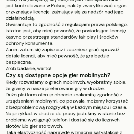
jest kontrolowane w Polsce, należy zweryfikować organ
przyznający licencje, zajmujący się za nadzór nad jego
działalnością.
Gwarantuje to zgodność z regulacjami prawa polskiego.
Istotne jest, aby mieć pewność, że posiadające licencję
kasyno przestrzega standardów fair play i środków
ochrony konsumenta.
Zanim zatem się zapiszesz i zaczniesz grać, sprawdź
detale licencji, aby mieć pewność, że gra będzie
bezpieczna.
Zrób badanie, warto!
Czy są dostępne opcje gier mobilnych?
Kiedy rozważamy o grach mobilnych, wyobraźmy sobie,
że gramy w nasze preferowane gry w drodze.
Dużo platform oferuje obecnie znakomitą zgodność z
urządzeniami mobilnymi, co pozwala, możemy korzystać
z bezproblemową rozgrywką w każdym miejscu i czasie.
Na przykład, w drodze do pracy jesteśmy w stanie bez
problemu wyciągnąć telefon i dostać się do licznych
slotów lub gier stołowych.
Taka elastyczność naprawdę wzmacnia satysfakcję z