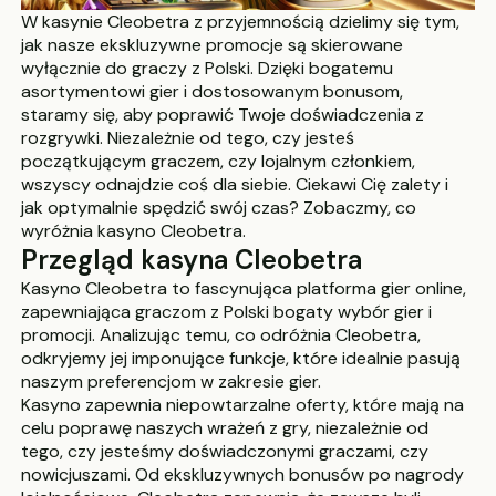
W kasynie Cleobetra z przyjemnością dzielimy się tym,
jak nasze ekskluzywne promocje są skierowane
wyłącznie do graczy z Polski. Dzięki bogatemu
asortymentowi gier i dostosowanym bonusom,
staramy się, aby poprawić Twoje doświadczenia z
rozgrywki. Niezależnie od tego, czy jesteś
początkującym graczem, czy lojalnym członkiem,
wszyscy odnajdzie coś dla siebie. Ciekawi Cię zalety i
jak optymalnie spędzić swój czas? Zobaczmy, co
wyróżnia kasyno Cleobetra.
Przegląd kasyna Cleobetra
Kasyno Cleobetra to fascynująca platforma gier online,
zapewniająca graczom z Polski bogaty wybór gier i
promocji. Analizując temu, co odróżnia Cleobetra,
odkryjemy jej imponujące funkcje, które idealnie pasują
naszym preferencjom w zakresie gier.
Kasyno zapewnia niepowtarzalne oferty, które mają na
celu poprawę naszych wrażeń z gry, niezależnie od
tego, czy jesteśmy doświadczonymi graczami, czy
nowicjuszami. Od ekskluzywnych bonusów po nagrody