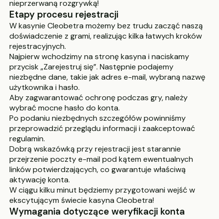
nieprzerwaną rozgrywką!
Etapy procesu rejestracji
W kasynie Cleobetra możemy bez trudu zacząć naszą
doświadczenie z grami, realizując kilka łatwych kroków
rejestracyjnych.
Najpierw wchodzimy na stronę kasyna i naciskamy
przycisk „Zarejestruj się”. Następnie podajemy
niezbędne dane, takie jak adres e-mail, wybraną nazwę
użytkownika i hasło.
Aby zagwarantować ochronę podczas gry, należy
wybrać mocne hasło do konta.
Po podaniu niezbędnych szczegółów powinniśmy
przeprowadzić przeglądu informacji i zaakceptować
regulamin.
Dobrą wskazówką przy rejestracji jest starannie
przejrzenie poczty e-mail pod kątem ewentualnych
linków potwierdzających, co gwarantuje właściwą
aktywację konta.
W ciągu kilku minut będziemy przygotowani wejść w
ekscytującym świecie kasyna Cleobetra!
Wymagania dotyczące weryfikacji konta