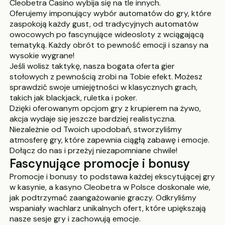
Cleobetra Casino wybija się na tle innych.
Oferujemy imponujący wybór automatów do gry, które
zaspokoją każdy gust, od tradycyjnych automatów
owocowych po fascynujące wideosloty z wciągającą
tematyką. Każdy obrót to pewność emocji i szansy na
wysokie wygrane!
Jeśli wolisz taktykę, nasza bogata oferta gier
stołowych z pewnością zrobi na Tobie efekt. Możesz
sprawdzić swoje umiejętności w klasycznych grach,
takich jak blackjack, ruletka i poker.
Dzięki oferowanym opcjom gry z krupierem na żywo,
akcja wydaje się jeszcze bardziej realistyczna.
Niezależnie od Twoich upodobań, stworzyliśmy
atmosferę gry, które zapewnia ciągłą zabawę i emocje.
Dołącz do nas i przeżyj niezapomniane chwile!
Fascynujące promocje i bonusy
Promocje i bonusy to podstawa każdej ekscytującej gry
w kasynie, a kasyno Cleobetra w Polsce doskonale wie,
jak podtrzymać zaangażowanie graczy. Odkryliśmy
wspaniały wachlarz unikalnych ofert, które upiększają
nasze sesje gry i zachowują emocje.