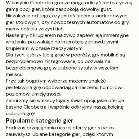
W kasynie Cleobetra gracze mogą odkryć fantastyczną
gamę opcji gier, które zaspokoją dowolny gust.
Niezależnie od tego, czy jesteś fanem standardowych
gier stołowych, czy nowoczesnych automatów do gry,
mamy coś dla wszystkich.
Nasze gry z krupierem na żywo zapewniają immersyjne
wrażenia, pozwalając na interakcję z prawdziwymi
krupierami w czasie rzeczywistym.
Dla tych, którzy lubią grać w podróży, gry mobilne są
bezproblemowo zintegrowane, co pozwala na
bezproblemową grę w ulubione tytuły w wszelkim
miejscu.
Przy tak bogatym wyborze możemy znaleźć
perfekcyjną grę odpowiadającą naszemu humorowi i
poziomowi umiejętności.
Zanurzmy się w ekscytujący świat opcji, jakie oferuje
kasyno Cleobetra i wspólnie odkryjmy naszą kolejną
ulubioną grę!
Popularne kategorie gier
Podczas przeglądania naszej oferty gier szybko
zauważysz lubiane kategorie gier, dzięki którym