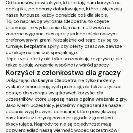
Od bonusów powitalnych, które dają nam korzyść na
początku, po bonusy doładowujące, które zwiększają
nasze fundusze, każdy odnajdzie coś dla siebie.
To, co naprawdę wyróżnia Cleobetra, to częste
promocje. Te wydarzenia dają nam możliwość na
znaczne wygrane, ciesząc się jednocześnie naszymi
preferowanymi grami. Niezależnie od tego, czy są to
turnieje, bezpłatne spiny, czy oferty czasowe, zawsze
oczekuje na nas coś specjalnego.
Tego typu oferty nie tylko urozmaicają rozgrywkę, ale
także budują wrażenie wspólnoty wśród graczy.
Korzyści z członkostwa dla graczy
Dołączając do kasyna Cleobetra nie tylko możemy
zyskać z emocjonujących promocji, ale także uzyskać
dostęp do szeregu wyjątkowych korzyści dla
uczestników, które ulepszą nasze ogólne wrażenia z gry.
Jako wierni uczestnicy, jesteśmy nagradzani za nasze
oddanie wyjątkowymi bonusami, które powiększają
nasz fundusz i czynią nasza przygoda z grami jest
ekscytująca. Nagrody te nie są pojedyncze; mają
odzwierciedlać naszą wierność wobec uczestników i