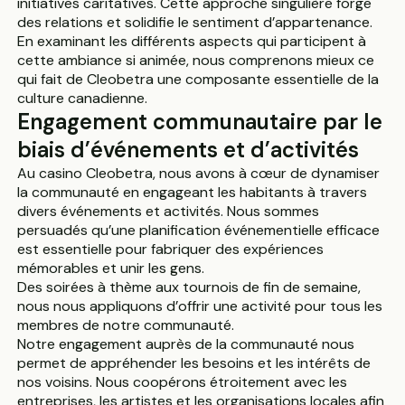
initiatives caritatives. Cette approche singulière forge
des relations et solidifie le sentiment d’appartenance.
En examinant les différents aspects qui participent à
cette ambiance si animée, nous comprenons mieux ce
qui fait de Cleobetra une composante essentielle de la
culture canadienne.
Engagement communautaire par le
biais d’événements et d’activités
Au casino Cleobetra, nous avons à cœur de dynamiser
la communauté en engageant les habitants à travers
divers événements et activités. Nous sommes
persuadés qu’une planification événementielle efficace
est essentielle pour fabriquer des expériences
mémorables et unir les gens.
Des soirées à thème aux tournois de fin de semaine,
nous nous appliquons d’offrir une activité pour tous les
membres de notre communauté.
Notre engagement auprès de la communauté nous
permet de appréhender les besoins et les intérêts de
nos voisins. Nous coopérons étroitement avec les
entreprises, les artistes et les organisations locales afin