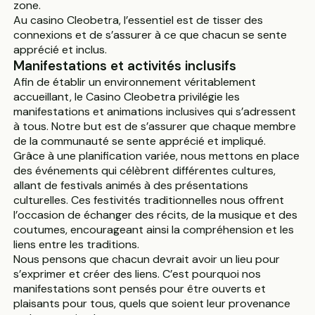
zone.
Au casino Cleobetra, l’essentiel est de tisser des
connexions et de s’assurer à ce que chacun se sente
apprécié et inclus.
Manifestations et activités inclusifs
Afin de établir un environnement véritablement
accueillant, le Casino Cleobetra privilégie les
manifestations et animations inclusives qui s’adressent
à tous. Notre but est de s’assurer que chaque membre
de la communauté se sente apprécié et impliqué.
Grâce à une planification variée, nous mettons en place
des événements qui célèbrent différentes cultures,
allant de festivals animés à des présentations
culturelles. Ces festivités traditionnelles nous offrent
l’occasion de échanger des récits, de la musique et des
coutumes, encourageant ainsi la compréhension et les
liens entre les traditions.
Nous pensons que chacun devrait avoir un lieu pour
s’exprimer et créer des liens. C’est pourquoi nos
manifestations sont pensés pour être ouverts et
plaisants pour tous, quels que soient leur provenance