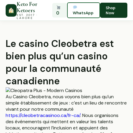
Keto For
Shop
Ketoers
0
WhatsApp
Now
EST. 2017 ·
LAHORE
Le casino Cleobetra est
bien plus qu’un casino
pour la communauté
canadienne
Au Casino Cleobetra, nous voyons bien plus qu’un
simple établissement de jeux : c’est un lieu de rencontre
vivant pour notre communauté
https://cleobetracasinoo.ca/fr-ca/
. Nous organisons
des événements qui mettent en valeur les talents
locaux, encouragent l’inclusion et appuient des