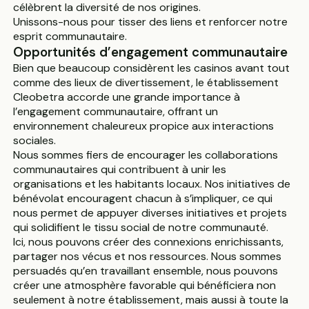
célèbrent la diversité de nos origines.
Unissons-nous pour tisser des liens et renforcer notre
esprit communautaire.
Opportunités d’engagement communautaire
Bien que beaucoup considèrent les casinos avant tout
comme des lieux de divertissement, le établissement
Cleobetra accorde une grande importance à
l’engagement communautaire, offrant un
environnement chaleureux propice aux interactions
sociales.
Nous sommes fiers de encourager les collaborations
communautaires qui contribuent à unir les
organisations et les habitants locaux. Nos initiatives de
bénévolat encouragent chacun à s’impliquer, ce qui
nous permet de appuyer diverses initiatives et projets
qui solidifient le tissu social de notre communauté.
Ici, nous pouvons créer des connexions enrichissants,
partager nos vécus et nos ressources. Nous sommes
persuadés qu’en travaillant ensemble, nous pouvons
créer une atmosphère favorable qui bénéficiera non
seulement à notre établissement, mais aussi à toute la