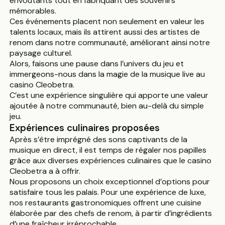
envoûtants tout en fabriquant des souvenirs
mémorables.
Ces événements placent non seulement en valeur les
talents locaux, mais ils attirent aussi des artistes de
renom dans notre communauté, améliorant ainsi notre
paysage culturel.
Alors, faisons une pause dans l’univers du jeu et
immergeons-nous dans la magie de la musique live au
casino Cleobetra.
C’est une expérience singulière qui apporte une valeur
ajoutée à notre communauté, bien au-delà du simple
jeu.
Expériences culinaires proposées
Après s’être imprégné des sons captivants de la
musique en direct, il est temps de régaler nos papilles
grâce aux diverses expériences culinaires que le casino
Cleobetra a à offrir.
Nous proposons un choix exceptionnel d’options pour
satisfaire tous les palais. Pour une expérience de luxe,
nos restaurants gastronomiques offrent une cuisine
élaborée par des chefs de renom, à partir d’ingrédients
d’une fraîcheur irréprochable.