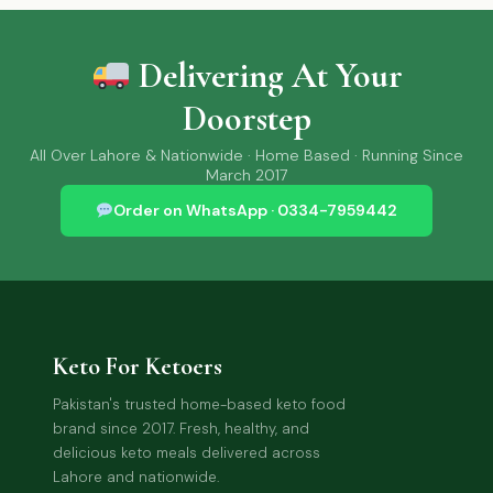
Delivering At Your
Doorstep
All Over Lahore & Nationwide · Home Based · Running Since
March 2017
Order on WhatsApp · 0334-7959442
Keto For Ketoers
Pakistan's trusted home-based keto food
brand since 2017. Fresh, healthy, and
delicious keto meals delivered across
Lahore and nationwide.