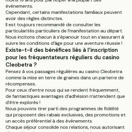
événements.
Cependant, certains manifestations familiaux peuvent
avoir des règles distinctes.
Il est toujours recommandé de consulter les
particularités particuliers de l’manifestation au départ.
Nous incitons chacun à s’épanouir tout en s’assurant à
suivre les conditions d’âge pour une aventure réussie !
Existe-t-il des bénéfices liés à l’inscription
pour les fréquentateurs réguliers du casino
Cleobetra ?
Pensez à vos passages régulières au casino Cleobetra
comme la mise en terre de graines dans un parterre de
récompenses.
Pour ceux d’entre nous qui se rendent fréquemment,
de fantastiques avantages d’adhésion n’attendent que
d’être explorés !
Nous pouvons tirer parti des programmes de fidélité
qui proposent des rabais exclusives, des promotions et
un accès préférentiel à des événements.
Chaque séjour consolide nos relations, nous autorisant