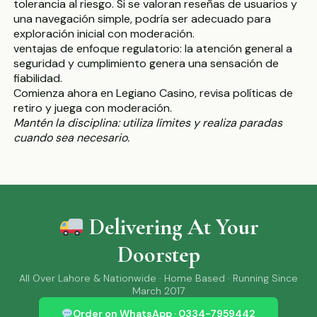
tolerancia al riesgo. Si se valoran reseñas de usuarios y
una navegación simple, podría ser adecuado para
exploración inicial con moderación.
ventajas de enfoque regulatorio: la atención general a
seguridad y cumplimiento genera una sensación de
fiabilidad.
Comienza ahora en Legiano Casino, revisa políticas de
retiro y juega con moderación.
Mantén la disciplina: utiliza límites y realiza paradas
cuando sea necesario.
Delivering At Your
Doorstep
All Over Lahore & Nationwide · Home Based · Running Since
March 2017
Order on WhatsApp · 0334-7959442