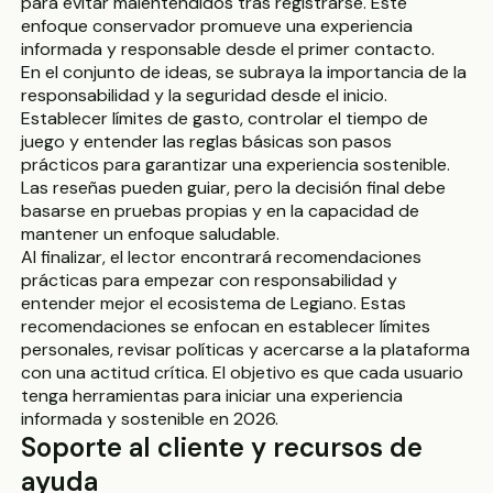
para evitar malentendidos tras registrarse. Este
enfoque conservador promueve una experiencia
informada y responsable desde el primer contacto.
En el conjunto de ideas, se subraya la importancia de la
responsabilidad y la seguridad desde el inicio.
Establecer límites de gasto, controlar el tiempo de
juego y entender las reglas básicas son pasos
prácticos para garantizar una experiencia sostenible.
Las reseñas pueden guiar, pero la decisión final debe
basarse en pruebas propias y en la capacidad de
mantener un enfoque saludable.
Al finalizar, el lector encontrará recomendaciones
prácticas para empezar con responsabilidad y
entender mejor el ecosistema de Legiano. Estas
recomendaciones se enfocan en establecer límites
personales, revisar políticas y acercarse a la plataforma
con una actitud crítica. El objetivo es que cada usuario
tenga herramientas para iniciar una experiencia
informada y sostenible en 2026.
Soporte al cliente y recursos de
ayuda