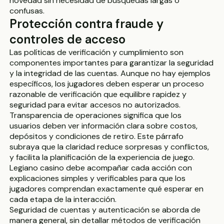
novedad sin necesidad de búsquedas largas o
confusas.
Protección contra fraude y
controles de acceso
Las políticas de verificación y cumplimiento son
componentes importantes para garantizar la seguridad
y la integridad de las cuentas. Aunque no hay ejemplos
específicos, los jugadores deben esperar un proceso
razonable de verificación que equilibre rapidez y
seguridad para evitar accesos no autorizados.
Transparencia de operaciones significa que los
usuarios deben ver información clara sobre costos,
depósitos y condiciones de retiro. Este párrafo
subraya que la claridad reduce sorpresas y conflictos,
y facilita la planificación de la experiencia de juego.
Legiano casino debe acompañar cada acción con
explicaciones simples y verificables para que los
jugadores comprendan exactamente qué esperar en
cada etapa de la interacción.
Seguridad de cuentas y autenticación se aborda de
manera general, sin detallar métodos de verificación