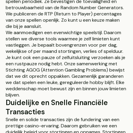
spellen periodiek. Ze bevestigen de toevalligheid en
betrouwbaarheid van de Random Number Generators.
We publiceren de RTP (Return to Player) percentages
van onze spellen openlijk. Zo kunt u een keuze maken
die bij je aansluit.
We aanmoedigen een evenwichtige speelstijl. Daarom
stellen we diverse tools waarmee je zelf limieten kunt
vastleggen. Je bepaalt bovengrenzen voor per dag,
wekelijkse of per maand stortingen, verlies of spelduur.
Je kunt ook een pauze of zelfuitsluiting verzoeken als je
een rustpauze nodig hebt. Onze samenwerking met
Stichting AGOG (Attention Gambling Problems) bewijst
dat we dit oprecht oppakken. Gezamenlijk garanderen
we dat spelen een leuke, gereguleerde hobby blijft. Elke
weddenschap moet bewust zijn en binnen jouw limieten
blijven.
Duidelijke en Snelle Financiële
Transacties
Snelle en solide transacties zijn de fundering van een
prettige casino-ervaring. Daarom gebruiken we een
duidelijk beleid voor stortingen en opnames. Stortingen