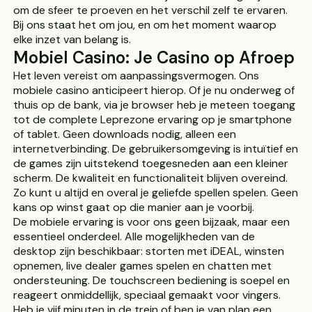
om de sfeer te proeven en het verschil zelf te ervaren.
Bij ons staat het om jou, en om het moment waarop
elke inzet van belang is.
Mobiel Casino: Je Casino op Afroep
Het leven vereist om aanpassingsvermogen. Ons
mobiele casino anticipeert hierop. Of je nu onderweg of
thuis op de bank, via je browser heb je meteen toegang
tot de complete Leprezone ervaring op je smartphone
of tablet. Geen downloads nodig, alleen een
internetverbinding. De gebruikersomgeving is intuïtief en
de games zijn uitstekend toegesneden aan een kleiner
scherm. De kwaliteit en functionaliteit blijven overeind.
Zo kunt u altijd en overal je geliefde spellen spelen. Geen
kans op winst gaat op die manier aan je voorbij.
De mobiele ervaring is voor ons geen bijzaak, maar een
essentieel onderdeel. Alle mogelijkheden van de
desktop zijn beschikbaar: storten met iDEAL, winsten
opnemen, live dealer games spelen en chatten met
ondersteuning. De touchscreen bediening is soepel en
reageert onmiddellijk, speciaal gemaakt voor vingers.
Heb je vijf minuten in de trein of ben je van plan een