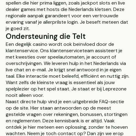
spellen die hier prima liggen, zoals jackpot slots en live
dealer games met hosts die Nederlands kletsen. Deze
regionale aanpak garandeert voor een vertrouwde
ervaring vanaf je allerprilste login. Je beseft meteen dat
je goed zit.
Ondersteuning die Telt
Een degelijk casino wordt ook beïnvloed door de
klantenservice. Ons klantenserviceteam assisteert je
met kwesties over speelautomaten, je account of
overschrijvingen. We leveren hulp in het Nederlands via
live chat en e-mail. Je krijgt snel antwoord in je eigen
taal. Elke interactie moet beleefd, efficiënt en nuttig zijn.
Want zelfs de kleinste vraag is essentieel als jouw
spelplezier op het spel staat. Je staat er bij Leprezone
nooit alleen voor.
Naast directe hulp vind je een uitgebreide FAQ-sectie
op de site. Hier staan antwoorden op de meest
gestelde vragen over rekeningen, bonussen, stortingen
en reglementen. Deze kennisbank is er altijd. Vaak
ontdek je hier meteen een oplossing, zonder te hoeven
wachten. Neem je toch contact op? Dan zijn we erop