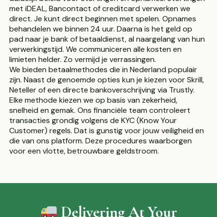
met iDEAL, Bancontact of creditcard verwerken we
direct. Je kunt direct beginnen met spelen. Opnames
behandelen we binnen 24 uur. Daarna is het geld op
pad naar je bank of betaaldienst, al naargelang van hun
verwerkingstijd. We communiceren alle kosten en
limieten helder. Zo vermijd je verrassingen.
We bieden betaalmethodes die in Nederland populair
zijn. Naast de genoemde opties kun je kiezen voor Skrill,
Neteller of een directe bankoverschrijving via Trustly.
Elke methode kiezen we op basis van zekerheid,
snelheid en gemak. Ons financiële team controleert
transacties grondig volgens de KYC (Know Your
Customer) regels. Dat is gunstig voor jouw veiligheid en
die van ons platform. Deze procedures waarborgen
voor een vlotte, betrouwbare geldstroom.
Delivering At Your