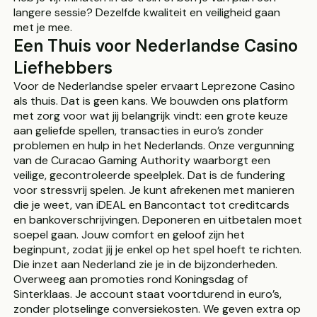
langere sessie? Dezelfde kwaliteit en veiligheid gaan
met je mee.
Een Thuis voor Nederlandse Casino
Liefhebbers
Voor de Nederlandse speler ervaart Leprezone Casino
als thuis. Dat is geen kans. We bouwden ons platform
met zorg voor wat jij belangrijk vindt: een grote keuze
aan geliefde spellen, transacties in euro’s zonder
problemen en hulp in het Nederlands. Onze vergunning
van de Curacao Gaming Authority waarborgt een
veilige, gecontroleerde speelplek. Dat is de fundering
voor stressvrij spelen. Je kunt afrekenen met manieren
die je weet, van iDEAL en Bancontact tot creditcards
en bankoverschrijvingen. Deponeren en uitbetalen moet
soepel gaan. Jouw comfort en geloof zijn het
beginpunt, zodat jij je enkel op het spel hoeft te richten.
Die inzet aan Nederland zie je in de bijzonderheden.
Overweeg aan promoties rond Koningsdag of
Sinterklaas. Je account staat voortdurend in euro’s,
zonder plotselinge conversiekosten. We geven extra op