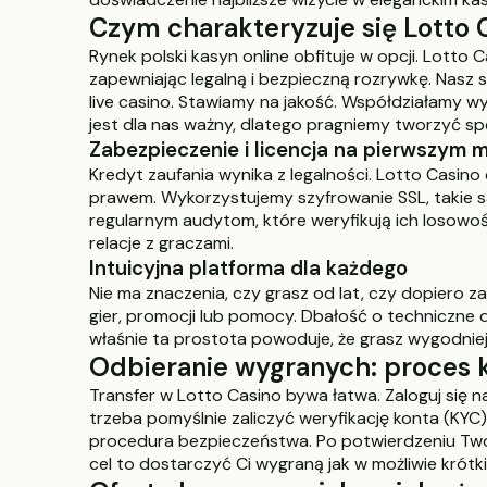
Czym charakteryzuje się Lotto 
Rynek polski kasyn online obfituje w opcji. Lotto
zapewniając legalną i bezpieczną rozrywkę. Nasz s
live casino. Stawiamy na jakość. Współdziałamy w
jest dla nas ważny, dlatego pragniemy tworzyć sp
Zabezpieczenie i licencja na pierwszym m
Kredyt zaufania wynika z legalności. Lotto Casin
prawem. Wykorzystujemy szyfrowanie SSL, takie 
regularnym audytom, które weryfikują ich losowo
relacje z graczami.
Intuicyjna platforma dla każdego
Nie ma znaczenia, czy grasz od lat, czy dopiero z
gier, promocji lub pomocy. Dbałość o techniczne d
właśnie ta prostota powoduje, że grasz wygodniej 
Odbieranie wygranych: proces 
Transfer w Lotto Casino bywa łatwa. Zaloguj się n
trzeba pomyślnie zaliczyć weryfikację konta (KYC
procedura bezpieczeństwa. Po potwierdzeniu Twoj
cel to dostarczyć Ci wygraną jak w możliwie krótk