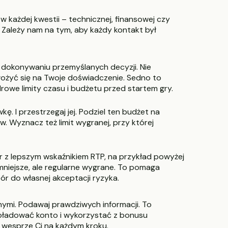
 każdej kwestii – technicznej, finansowej czy
. Zależy nam na tym, aby każdy kontakt był
 dokonywaniu przemyślanych decyzji. Nie
żyć się na Twoje doświadczenie. Sedno to
drowe limity czasu i budżetu przed startem gry.
. I przestrzegaj jej. Podziel ten budżet na
w. Wyznacz też limit wygranej, przy której
r z lepszym wskaźnikiem RTP, na przykład powyżej
 mniejsze, ale regularne wygrane. To pomaga
r do własnej akceptacji ryzyka.
danymi. Podawaj prawdziwych informacji. To
 doładować konto i wykorzystać z bonusu
ia wesprze Ci na każdym kroku.