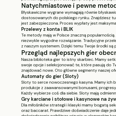
Natychmiastowe i pewne metody
Błyskawiczne wygrane wymagają równie błyskawic
dostosowanych do polskiego rynku. Znajdziesz tu b
jest zabezpieczona. Proces wypłaty jest maksyma
Przelewy z konta i BLIK
Te metody mają w Polsce znaczną popularnością. 
niezwykle wygodne rozwiązanie. Tradycyjne prze
z naszym systemem. Dzięki temu Twoje środki są 
Przegląd najlepszych gier obec
Nasza biblioteka gier to istny skarbiec. Mamy se
swoje opcje i selekcjonować te, które pasują do Tw
znajdować nowe. Oto główne segmenty naszej ofe
Automaty do gier (Sloty)
Sloty to serce nowoczesnego kasyna. Mamy ich 
produkcje z zaawansowanymi bonusami, progresywn
Każdy wybierze coś dla siebie. Sloty mają odmienn
Gry karciane i stołowe i kasynowe na ży
Dla miłośników strategii i klasyki mamy bogatą sek
oraz baccarat. Prawdziwe doświadczenie daje jedn
doświadczenie najbliższe wizycie w eleganckim k