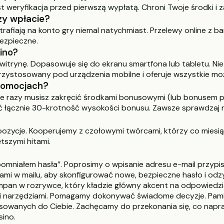
t weryfikacja przed pierwszą wypłatą. Chroni Twoje środki i 
zy wpłacie?
i trafiają na konto gry niemal natychmiast. Przelewy online z 
ezpieczne.
ino?
 witrynę. Dopasowuje się do ekranu smartfona lub tabletu. N
 przystosowany pod urządzenia mobilne i oferuje wszystkie moż
romocjach?
ile razy musisz zakręcić środkami bonusowymi (lub bonusem
 łącznie 30-krotność wysokości bonusu. Zawsze sprawdzaj r
ycje. Kooperujemy z czołowymi twórcami, którzy co miesiąc w
tszymi hitami.
pomniałem hasła”. Poprosimy o wpisanie adresu e-mail przypis
kami w mailu, aby skonfigurować nowe, bezpieczne hasło i od
kompan w rozrywce, który kładzie główny akcent na odpowiedzi
mi narzędziami. Pomagamy dokonywać świadome decyzje. Pami
asowanych do Ciebie. Zachęcamy do przekonania się, co napr
sino.