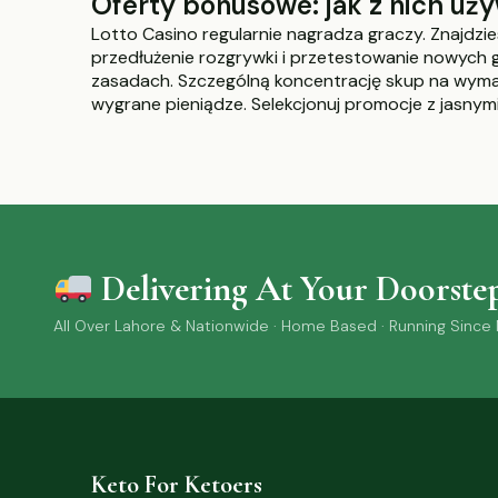
Oferty bonusowe: jak z nich uż
Lotto Casino regularnie nagradza graczy. Znajdzie
przedłużenie rozgrywki i przetestowanie nowych g
zasadach. Szczególną koncentrację skup na wymag
wygrane pieniądze. Selekcjonuj promocje z jasnymi
Delivering At Your Doorste
All Over Lahore & Nationwide · Home Based · Running Since
Keto For Ketoers