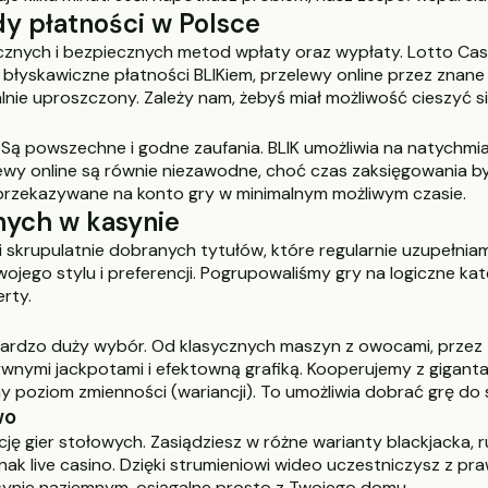
 płatności w Polsce
znych i bezpiecznych metod wpłaty oraz wypłaty. Lotto Cas
łyskawiczne płatności BLIKiem, przelewy online przez znane b
lnie uproszczony. Zależy nam, żebyś miał możliwość cieszyć
Są powszechne i godne zaufania. BLIK umożliwia na natychmia
lewy online są równie niezawodne, choć czas zaksięgowania 
przekazywane na konto gry w minimalnym możliwym czasie.
nych w kasynie
tki skrupulatnie dobranych tytułów, które regularnie uzupełn
ojego stylu i preferencji. Pogrupowaliśmy gry na logiczne kat
rty.
bardzo duży wybór. Od klasycznych maszyn z owocami, prze
ymi jackpotami i efektowną grafiką. Kooperujemy z gigantami
y poziom zmienności (wariancji). To umożliwia dobrać grę do sw
wo
cję gier stołowych. Zasiądziesz w różne warianty blackjacka, ru
ak live casino. Dzięki strumieniowi wideo uczestniczysz z p
asynie naziemnym, osiągalne prosto z Twojego domu.