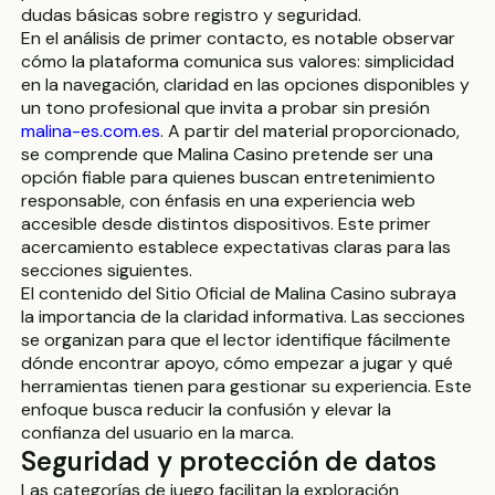
dudas básicas sobre registro y seguridad.
En el análisis de primer contacto, es notable observar
cómo la plataforma comunica sus valores: simplicidad
en la navegación, claridad en las opciones disponibles y
un tono profesional que invita a probar sin presión
malina-es.com.es
. A partir del material proporcionado,
se comprende que Malina Casino pretende ser una
opción fiable para quienes buscan entretenimiento
responsable, con énfasis en una experiencia web
accesible desde distintos dispositivos. Este primer
acercamiento establece expectativas claras para las
secciones siguientes.
El contenido del Sitio Oficial de Malina Casino subraya
la importancia de la claridad informativa. Las secciones
se organizan para que el lector identifique fácilmente
dónde encontrar apoyo, cómo empezar a jugar y qué
herramientas tienen para gestionar su experiencia. Este
enfoque busca reducir la confusión y elevar la
confianza del usuario en la marca.
Seguridad y protección de datos
Las categorías de juego facilitan la exploración