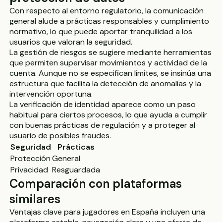
Con respecto al entorno regulatorio, la comunicación
general alude a prácticas responsables y cumplimiento
normativo, lo que puede aportar tranquilidad a los
usuarios que valoran la seguridad.
La gestión de riesgos se sugiere mediante herramientas
que permiten supervisar movimientos y actividad de la
cuenta. Aunque no se especifican límites, se insinúa una
estructura que facilita la detección de anomalías y la
intervención oportuna.
La verificación de identidad aparece como un paso
habitual para ciertos procesos, lo que ayuda a cumplir
con buenas prácticas de regulación y a proteger al
usuario de posibles fraudes.
Seguridad
Prácticas
Protección
General
Privacidad
Resguardada
Comparación con plataformas
similares
Ventajas clave para jugadores en España incluyen una