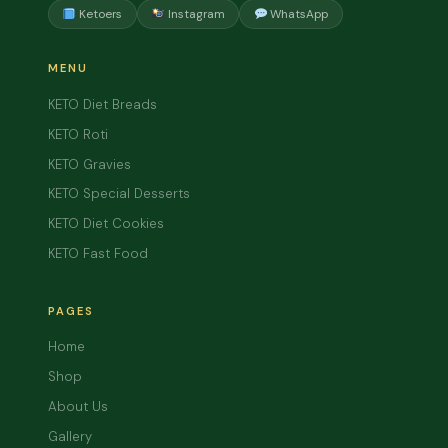
Ketoers
Instagram
WhatsApp
MENU
KETO Diet Breads
KETO Roti
KETO Gravies
KETO Special Desserts
KETO Diet Cookies
KETO Fast Food
PAGES
Home
Shop
About Us
Gallery