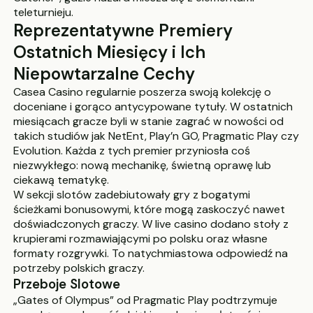
teleturnieju.
Reprezentatywne Premiery
Ostatnich Miesięcy i Ich
Niepowtarzalne Cechy
Casea Casino regularnie poszerza swoją kolekcję o
doceniane i gorąco antycypowane tytuły. W ostatnich
miesiącach gracze byli w stanie zagrać w nowości od
takich studiów jak NetEnt, Play’n GO, Pragmatic Play czy
Evolution. Każda z tych premier przyniosła coś
niezwykłego: nową mechanikę, świetną oprawę lub
ciekawą tematykę.
W sekcji slotów zadebiutowały gry z bogatymi
ścieżkami bonusowymi, które mogą zaskoczyć nawet
doświadczonych graczy. W live casino dodano stoły z
krupierami rozmawiającymi po polsku oraz własne
formaty rozgrywki. To natychmiastowa odpowiedź na
potrzeby polskich graczy.
Przeboje Slotowe
„Gates of Olympus” od Pragmatic Play podtrzymuje