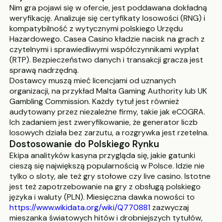
Nim gra pojawi się w ofercie, jest poddawana dokładną
weryfikację. Analizuje się certyfikaty losowości (RNG) i
kompatybilność z wytycznymi polskiego Urzędu
Hazardowego. Casea Casino kładzie nacisk na grach z
czytelnymi i sprawiedliwymi współczynnikami wypłat
(RTP). Bezpieczeństwo danych i transakcji gracza jest
sprawą nadrzędną.
Dostawcy muszą mieć licencjami od uznanych
organizacji, na przykład Malta Gaming Authority lub UK
Gambling Commission. Każdy tytuł jest również
audytowany przez niezależne firmy, takie jak eCOGRA.
Ich zadaniem jest zweryfikowanie, że generator liczb
losowych działa bez zarzutu, a rozgrywka jest rzetelna.
Dostosowanie do Polskiego Rynku
Ekipa analityków kasyna przygląda się, jakie gatunki
cieszą się największą popularnością w Polsce. Idzie nie
tylko o sloty, ale też gry stołowe czy live casino. Istotne
jest też zapotrzebowanie na gry z obsługą polskiego
języka i waluty (PLN). Miesięczna dawka nowości to
https://www.wikidata.org/wiki/Q770881
zazwyczaj
mieszanka światowych hitów i drobniejszych tytułów,