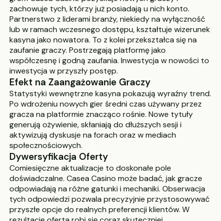
zachowuje tych, którzy już posiadają u nich konto.
Partnerstwo z liderami branży, niekiedy na wyłączność
lub w ramach wczesnego dostępu, kształtuje wizerunek
kasyna jako nowatora. To z kolei przekształca się na
zaufanie graczy. Postrzegają platformę jako
współczesnę i godną zaufania. Inwestycja w nowości to
inwestycja w przyszły postęp.
Efekt na Zaangażowanie Graczy
Statystyki wewnętrzne kasyna pokazują wyraźny trend.
Po wdrożeniu nowych gier średni czas używany przez
gracza na platformie znacząco rośnie. Nowe tytuły
generują ożywienie, skłaniają do dłuższych sesji i
aktywizują dyskusje na forach oraz w mediach
społecznościowych.
Dywersyfikacja Oferty
Comiesięczne aktualizacje to doskonałe pole
doświadczalne. Casea Casino może badać, jak gracze
odpowiadają na różne gatunki i mechaniki. Obserwacja
tych odpowiedzi pozwala precyzyjnie przystosowywać
przyszłe opcje do realnych preferencji klientów. W
rezultacie oferta robi się coraz skuteczniej