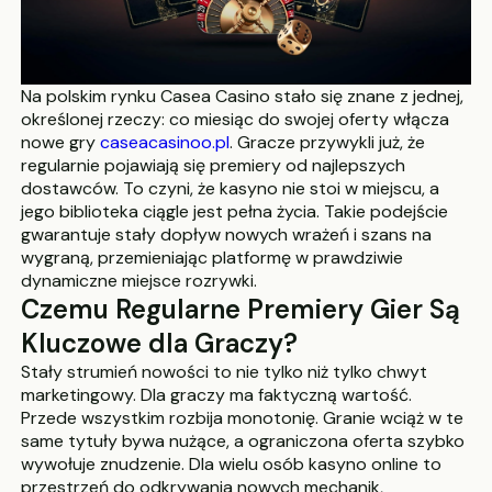
Na polskim rynku Casea Casino stało się znane z jednej,
określonej rzeczy: co miesiąc do swojej oferty włącza
nowe gry
caseacasinoo.pl
. Gracze przywykli już, że
regularnie pojawiają się premiery od najlepszych
dostawców. To czyni, że kasyno nie stoi w miejscu, a
jego biblioteka ciągle jest pełna życia. Takie podejście
gwarantuje stały dopływ nowych wrażeń i szans na
wygraną, przemieniając platformę w prawdziwie
dynamiczne miejsce rozrywki.
Czemu Regularne Premiery Gier Są
Kluczowe dla Graczy?
Stały strumień nowości to nie tylko niż tylko chwyt
marketingowy. Dla graczy ma faktyczną wartość.
Przede wszystkim rozbija monotonię. Granie wciąż w te
same tytuły bywa nużące, a ograniczona oferta szybko
wywołuje znudzenie. Dla wielu osób kasyno online to
przestrzeń do odkrywania nowych mechanik,