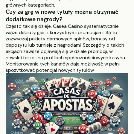
głównych kategoriach.
Czy za grę w nowe tytuły można otrzymać
dodatkowe nagrody?
Często tak się dzieje. Casea Casino systematycznie
wiąże debiuty gier z korzystnymi promocjami. Są to
zazwyczaj pakiety darmowych spinów, bonusy od
depozytu lub turnieje z nagrodami. Szczegóły o takich
akcjach zawsze pojawiają się w dziale promocji, w
newsletterze i na profilach społecznościowych kasyna.
Monitorowanie tych kanałów daje możliwość w pełni
spożytkować potencjał nowych tytułów.