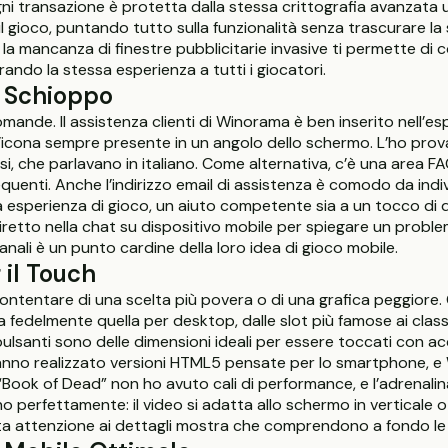
 ogni transazione è protetta dalla stessa crittografia avanzat
l gioco, puntando tutto sulla funzionalità senza trascurare la 
a mancanza di finestre pubblicitarie invasive ti permette di 
rando la stessa esperienza a tutti i giocatori.
i Schioppo
ande. Il assistenza clienti di Winorama è ben inserito nell’es
 un’icona sempre presente in un angolo dello schermo. L’ho prov
i, che parlavano in italiano. Come alternativa, c’è una area 
requenti. Anche l’indirizzo email di assistenza è comodo da ind
a esperienza di gioco, un aiuto competente sia a un tocco di
iretto nella chat su dispositivo mobile per spiegare un probl
anali è un punto cardine della loro idea di gioco mobile.
 il Touch
contentare di una scelta più povera o di una grafica peggior
lca fedelmente quella per desktop, dalle slot più famose ai clas
pulsanti sono delle dimensioni ideali per essere toccati con a
hanno realizzato versioni HTML5 pensate per lo smartphone, 
ok of Dead” non ho avuto cali di performance, e l’adrenalina 
 perfettamente: il video si adatta allo schermo in verticale o 
a attenzione ai dettagli mostra che comprendono a fondo le ric