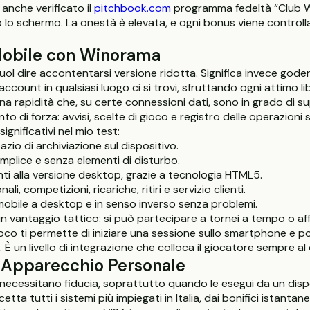
 anche verificato il
pitchbook.com
programma fedeltà “Club Wi
do lo schermo. La onestà è elevata, e ogni bonus viene controll
 Mobile con Winorama
ol dire accontentarsi versione ridotta. Significa invece goder
ccount in qualsiasi luogo ci si trovi, sfruttando ogni attimo l
 una rapidità che, su certe connessioni dati, sono in grado di s
o di forza: avvisi, scelte di gioco e registro delle operazioni
ignificativi nel mio test:
o di archiviazione sul dispositivo.
mplice e senza elementi di disturbo.
enti alla versione desktop, grazie a tecnologia HTML5.
, competizioni, ricariche, ritiri e servizio clienti.
mobile a desktop e in senso inverso senza problemi.
à un vantaggio tattico: si può partecipare a tornei a tempo o 
ioco ti permette di iniziare una sessione sullo smartphone e por
. È un livello di integrazione che colloca il giocatore sempre 
l Apparecchio Personale
necessitano fiducia, soprattutto quando le esegui da un dispo
 tutti i sistemi più impiegati in Italia, dai bonifici istantanei