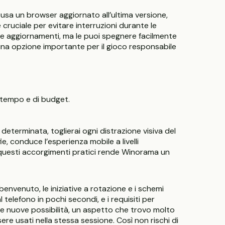
 usa un browser aggiornato all’ultima versione,
cruciale per evitare interruzioni durante le
evere aggiornamenti, ma le puoi spegnere facilmente
e, una opzione importante per il gioco responsabile
i tempo e di budget.
eterminata, toglierai ogni distrazione visiva del
, conduce l’esperienza mobile a livelli
questi accorgimenti pratici rende Winorama un
nvenuto, le iniziative a rotazione e i schemi
telefono in pochi secondi, e i requisiti per
lle nuove possibilità, un aspetto che trovo molto
ere usati nella stessa sessione. Così non rischi di