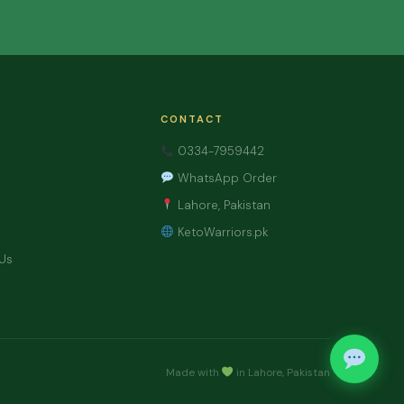
CONTACT
0334-7959442
WhatsApp Order
s
Lahore, Pakistan
KetoWarriors.pk
Us
Made with
in Lahore, Pakistan