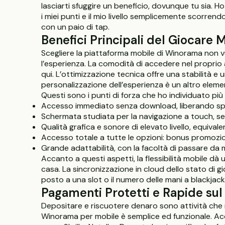
lasciarti sfuggire un beneficio, dovunque tu sia. Ho
i miei punti e il mio livello semplicemente scorren
con un paio di tap.
Benefici Principali del Giocare
Scegliere la piattaforma mobile di Winorama non vu
l’esperienza. La comodità di accedere nel proprio a
qui. L’ottimizzazione tecnica offre una stabilità e
personalizzazione dell’esperienza è un altro element
Questi sono i punti di forza che ho individuato più s
Accesso immediato senza download, liberando spazi
Schermata studiata per la navigazione a touch, se
Qualità grafica e sonore di elevato livello, equival
Accesso totale a tutte le opzioni: bonus promozionali
Grande adattabilità, con la facoltà di passare da 
Accanto a questi aspetti, la flessibilità mobile d
casa. La sincronizzazione in cloud dello stato di g
posto a una slot o il numero delle mani a blackjack
Pagamenti Protetti e Rapide su
Depositare e riscuotere denaro sono attività che 
Winorama per mobile è semplice ed funzionale. Accetta