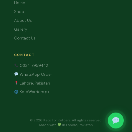
Home
Shop
About Us
Gallery
Contact Us
CONTACT
0334-7959442
WhatsApp Order
Lahore, Pakistan
KetoWarriors.pk
© 2026 Keto For Ketoers. All rights reserved.
Made with
in Lahore, Pakistan