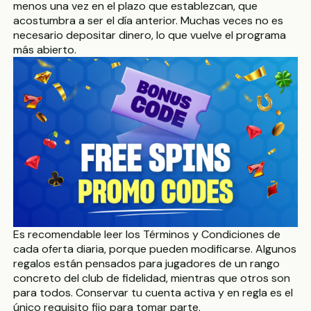
menos una vez en el plazo que establezcan, que
acostumbra a ser el día anterior. Muchas veces no es
necesario depositar dinero, lo que vuelve el programa
más abierto.
Es recomendable leer los Términos y Condiciones de
cada oferta diaria, porque pueden modificarse. Algunos
regalos están pensados para jugadores de un rango
concreto del club de fidelidad, mientras que otros son
para todos. Conservar tu cuenta activa y en regla es el
único requisito fijo para tomar parte.