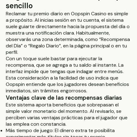
sencillo
Reclamar tu premio diario en Oopspin Casino es simple
a propósito. Al inicias sesión en tu cuenta, el sistema
suele guiarte directamente hacia la propuesta del día o
muestra una notificación clara. Habitualmente,
observarás una zona determinada, como “Recompensa
del Día” o “Regalo Diario”, en la página principal o en tu
perfil.
Con un toque suele bastar para ejecutar la
recompensa, que se agrega a tu saldo al instante. La
interfaz impide que tengas que indagar entre menús.
Esta consideración a la facilidad de uso indica que
Oopspin entiende que los jugadores desean beneficios
inmediatos, sin trámites engorrosos.
Ventajas clave de las recompensas diarias
Este sistema aporta beneficios que sobrepasan el
simple valor monetario del momento. Al revisarlo, se
perciben varias ventajas prácticas para el jugador que
las emplea con constancia.
Más tiempo de juego: El dinero extra te posibilita
experimentar más títulos sin tocar tu propio