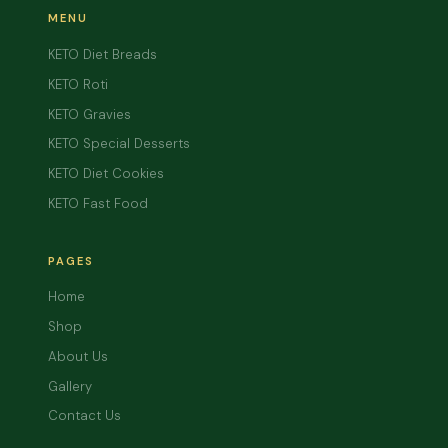
MENU
KETO Diet Breads
KETO Roti
KETO Gravies
KETO Special Desserts
KETO Diet Cookies
KETO Fast Food
PAGES
Home
Shop
About Us
Gallery
Contact Us