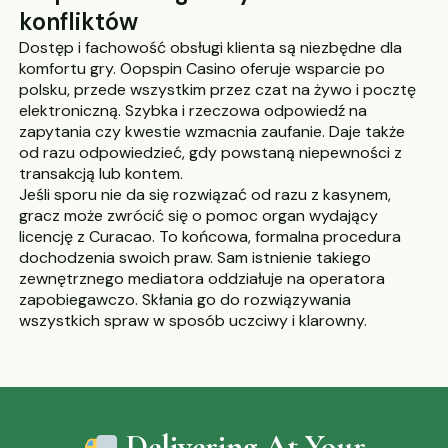
konfliktów
Dostęp i fachowość obsługi klienta są niezbędne dla
komfortu gry. Oopspin Casino oferuje wsparcie po
polsku, przede wszystkim przez czat na żywo i pocztę
elektroniczną. Szybka i rzeczowa odpowiedź na
zapytania czy kwestie wzmacnia zaufanie. Daje także
od razu odpowiedzieć, gdy powstaną niepewności z
transakcją lub kontem.
Jeśli sporu nie da się rozwiązać od razu z kasynem,
gracz może zwrócić się o pomoc organ wydający
licencję z Curacao. To końcowa, formalna procedura
dochodzenia swoich praw. Sam istnienie takiego
zewnętrznego mediatora oddziałuje na operatora
zapobiegawczo. Skłania go do rozwiązywania
wszystkich spraw w sposób uczciwy i klarowny.
Delivering At Your