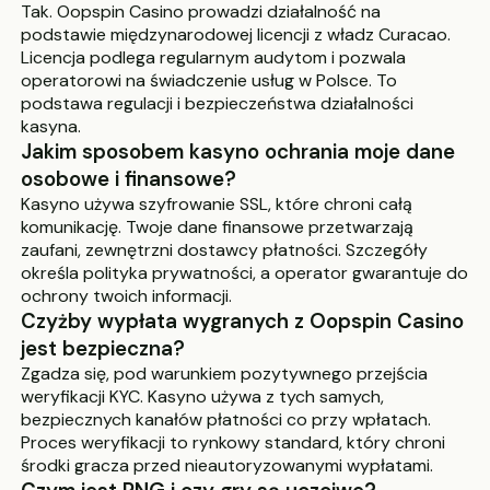
Tak. Oopspin Casino prowadzi działalność na
podstawie międzynarodowej licencji z władz Curacao.
Licencja podlega regularnym audytom i pozwala
operatorowi na świadczenie usług w Polsce. To
podstawa regulacji i bezpieczeństwa działalności
kasyna.
Jakim sposobem kasyno ochrania moje dane
osobowe i finansowe?
Kasyno używa szyfrowanie SSL, które chroni całą
komunikację. Twoje dane finansowe przetwarzają
zaufani, zewnętrzni dostawcy płatności. Szczegóły
określa polityka prywatności, a operator gwarantuje do
ochrony twoich informacji.
Czyżby wypłata wygranych z Oopspin Casino
jest bezpieczna?
Zgadza się, pod warunkiem pozytywnego przejścia
weryfikacji KYC. Kasyno używa z tych samych,
bezpiecznych kanałów płatności co przy wpłatach.
Proces weryfikacji to rynkowy standard, który chroni
środki gracza przed nieautoryzowanymi wypłatami.