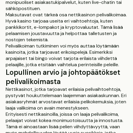
monipuoliset asiakastukipalvelut, kuten live-chatin tai
sähköpostituen.
Maksutavat ovat tärkeä osa nettikasinon pelivalikoimaa.
Hyvä kasino tarjoaa useita eri vaihtoehtoja, kuten
pankkikortit, e-lompakot ja kryptovaluutat. Tämä lisää
pelaamisen joustavuutta ja helpottaa talletusten ja
nostojen tekemistä.
Pelivalikoiman tutkiminen voi myös auttaa löytämään
kasinoita, jotka tarjoavat erikoispelejä. Esimerkiksi
arpajaiset tai bingo voivat tarjota erilaista viihdettä
pelaajille, jotka etsitään vaihtelua perinteisille peleille.
Lopullinen arvio ja johtopäätökset
pelivalikoimasta
Nettikasinot, jotka tarjoavat erilaisia pelivaihtoehtoja,
pystyvät houkuttelemaan laajemman asiakaskunnan. Eri
asiakasryhmät arvostavat erilaisia pelikokemuksia, joten
laaja valikoima on avain menestykseen.
Erityisesti nettikasinoilla, joissa on laaja pelivalikoima,
pelaajat voivat kokea monimuotoisuutta ja innostusta.
Tämä ei ainoastaan lisää pelien viihdyttävyyttä, vaan
myös mahdollisuuden löytää uusia suosikkeja, jotka