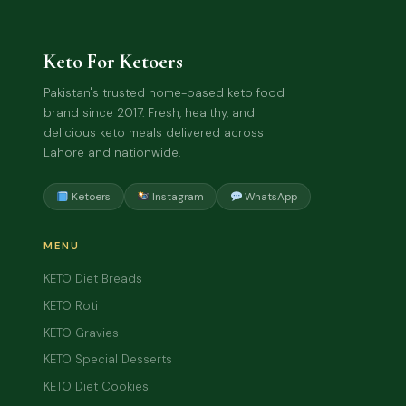
Keto For Ketoers
Pakistan's trusted home-based keto food
brand since 2017. Fresh, healthy, and
delicious keto meals delivered across
Lahore and nationwide.
Ketoers
Instagram
WhatsApp
MENU
KETO Diet Breads
KETO Roti
KETO Gravies
KETO Special Desserts
KETO Diet Cookies