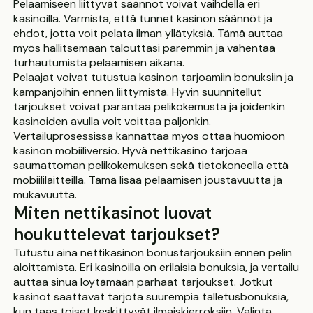
Pelaamiseen liittyvät säännöt voivat vaihdella eri
kasinoilla. Varmista, että tunnet kasinon säännöt ja
ehdot, jotta voit pelata ilman yllätyksiä. Tämä auttaa
myös hallitsemaan talouttasi paremmin ja vähentää
turhautumista pelaamisen aikana.
Pelaajat voivat tutustua kasinon tarjoamiin bonuksiin ja
kampanjoihin ennen liittymistä. Hyvin suunnitellut
tarjoukset voivat parantaa pelikokemusta ja joidenkin
kasinoiden avulla voit voittaa paljonkin.
Vertailuprosessissa kannattaa myös ottaa huomioon
kasinon mobiiliversio. Hyvä nettikasino tarjoaa
saumattoman pelikokemuksen sekä tietokoneella että
mobiililaitteilla. Tämä lisää pelaamisen joustavuutta ja
mukavuutta.
Miten nettikasinot luovat
houkuttelevat tarjoukset?
Tutustu aina nettikasinon bonustarjouksiin ennen pelin
aloittamista. Eri kasinoilla on erilaisia bonuksia, ja vertailu
auttaa sinua löytämään parhaat tarjoukset. Jotkut
kasinot saattavat tarjota suurempia talletusbonuksia,
kun taas toiset keskittyvät ilmaiskierroksiin. Valinta