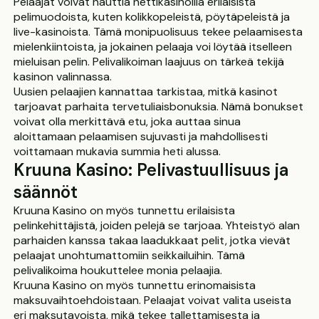
Pelaajat voivat nauttia nettikasinoilla erilaisista
pelimuodoista, kuten kolikkopeleistä, pöytäpeleistä ja
live-kasinoista. Tämä monipuolisuus tekee pelaamisesta
mielenkiintoista, ja jokainen pelaaja voi löytää itselleen
mieluisan pelin. Pelivalikoiman laajuus on tärkeä tekijä
kasinon valinnassa.
Uusien pelaajien kannattaa tarkistaa, mitkä kasinot
tarjoavat parhaita tervetuliaisbonuksia. Nämä bonukset
voivat olla merkittävä etu, joka auttaa sinua
aloittamaan pelaamisen sujuvasti ja mahdollisesti
voittamaan mukavia summia heti alussa.
Kruuna Kasino: Pelivastuullisuus ja
säännöt
Kruuna Kasino on myös tunnettu erilaisista
pelinkehittäjistä, joiden pelejä se tarjoaa. Yhteistyö alan
parhaiden kanssa takaa laadukkaat pelit, jotka vievät
pelaajat unohtumattomiin seikkailuihin. Tämä
pelivalikoima houkuttelee monia pelaajia.
Kruuna Kasino on myös tunnettu erinomaisista
maksuvaihtoehdoistaan. Pelaajat voivat valita useista
eri maksutavoista, mikä tekee tallettamisesta ja