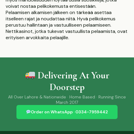
voivat nostaa pelikokemusta entisestään.
Pelaamisen alkamisen jälkeen on tärkeää asettaa
itselleen rajat ja noudattaa niitä. Hyvä pelikokemus
perustuu hallintaan ja vastuulliseen pelaamiseen.
Nettikasinot, jotka tukevat vastuullista pelaamista, ovat
erityisen arvokkaita pelaajille.
Delivering At Your
Doorstep
All Over Lahore & Nationwide · Home Based · Running Since
March 2017
Order on WhatsApp · 0334-7959442