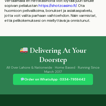
Vertaamalla eri nettikasinoita voit löytää juuri sinulle
sopivan pelialustan
https://shotzcasino.fi/
. Ota
huomioon pelivalikoima, bonukset ja asiakaspalvelu,
jotta voit valita parhaan vaihtoehdon. Näin varmistat,
että pelikokemuksesi on miellyttävä ja onnistunut.
Delivering At Your
Doorstep
All Over Lahore & Nationwide · Home Based · Running Since
March 2017
Order on WhatsApp · 0334-7959442