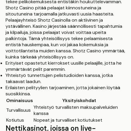
tekee pelikokemuksesta entistäkin houkuttelevamman.
Shotz Casino pitää pelaajat kiinnostuneina ja
sitoutuneina tarjoamalla jatkuvasti uusia haasteita.
Pelaajayhteisö Shotz Casinolla on aktiivinen ja
ystävällinen. Kasino järjestää säännöllisesti tapahtumia
ja kilpailuja, joissa pelaajat voivat voittaa upeita
palkintoja. Tämä yhteisöllisyys tekee pelaamisesta
entistä hauskempaa, kun voi jakaa kokemuksia ja
voittotilanteita muiden kanssa. Shotz Casino ymmärtää,
kuinka tärkeää yhteisöllisyys on.
Erityiset opastetut kierrokset uusille pelaajille, jotta he
ymmärtävät pelit paremmin.
Yhteistyö tunnettujen pelistudioiden kanssa, jotka
takaavat laadun.
Erilaisten pelityylien tarjoaminen, jotta jokainen löytää
suosikkinsa.
Ominaisuus
Yksityiskohdat
Yhteistyö turvallisten maksupalveluiden
Turvallisuus
kanssa
Kotiutus
Nopeat ja turvalliset kotiutukset
Nettikasinot, joissa on live-