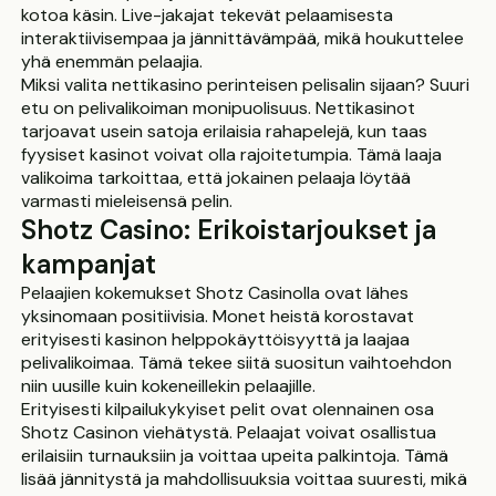
kotoa käsin. Live-jakajat tekevät pelaamisesta
interaktiivisempaa ja jännittävämpää, mikä houkuttelee
yhä enemmän pelaajia.
Miksi valita nettikasino perinteisen pelisalin sijaan? Suuri
etu on pelivalikoiman monipuolisuus. Nettikasinot
tarjoavat usein satoja erilaisia rahapelejä, kun taas
fyysiset kasinot voivat olla rajoitetumpia. Tämä laaja
valikoima tarkoittaa, että jokainen pelaaja löytää
varmasti mieleisensä pelin.
Shotz Casino: Erikoistarjoukset ja
kampanjat
Pelaajien kokemukset Shotz Casinolla ovat lähes
yksinomaan positiivisia. Monet heistä korostavat
erityisesti kasinon helppokäyttöisyyttä ja laajaa
pelivalikoimaa. Tämä tekee siitä suositun vaihtoehdon
niin uusille kuin kokeneillekin pelaajille.
Erityisesti kilpailukykyiset pelit ovat olennainen osa
Shotz Casinon viehätystä. Pelaajat voivat osallistua
erilaisiin turnauksiin ja voittaa upeita palkintoja. Tämä
lisää jännitystä ja mahdollisuuksia voittaa suuresti, mikä