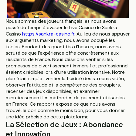
Nous sommes des joueurs français, et nous avons
passé du temps à évaluer le Live Casino de Sankra
Casino
https://sankra-casino.fr
. Au lieu de nous appuyer
aux arguments marketing, nous avons occupé les
tables. Pendant des quantités d’heures, nous avons
scruté ce que l’expérience offre concrètement aux
résidents de France. Nous désirions vérifier si les
promesses de divertissement immersif et professionnel
étaient crédibles lors d’une utilisation intensive. Notre
plan était simple : vérifier la fluidité des streams vidéo,
observer l’attitude et la compétence des croupiers,
recenser des jeux disponibles, et examiner
minutieusement les méthodes de paiement utilisables
en France. Ce rapport expose ce que nous avons
trouvé, le bon comme le moins bon, pour vous donner
une idée précise de cette plateforme.
La Sélection de Jeux : Abondance
et Innovation