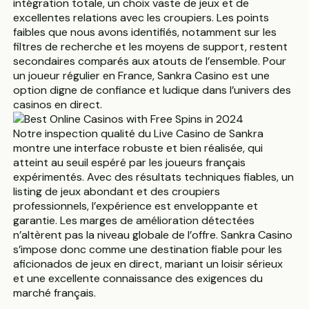
intégration totale, un choix vaste de jeux et de
excellentes relations avec les croupiers. Les points
faibles que nous avons identifiés, notamment sur les
filtres de recherche et les moyens de support, restent
secondaires comparés aux atouts de l’ensemble. Pour
un joueur régulier en France, Sankra Casino est une
option digne de confiance et ludique dans l’univers des
casinos en direct.
Notre inspection qualité du Live Casino de Sankra
montre une interface robuste et bien réalisée, qui
atteint au seuil espéré par les joueurs français
expérimentés. Avec des résultats techniques fiables, un
listing de jeux abondant et des croupiers
professionnels, l’expérience est enveloppante et
garantie. Les marges de amélioration détectées
n’altèrent pas la niveau globale de l’offre. Sankra Casino
s’impose donc comme une destination fiable pour les
aficionados de jeux en direct, mariant un loisir sérieux
et une excellente connaissance des exigences du
marché français.