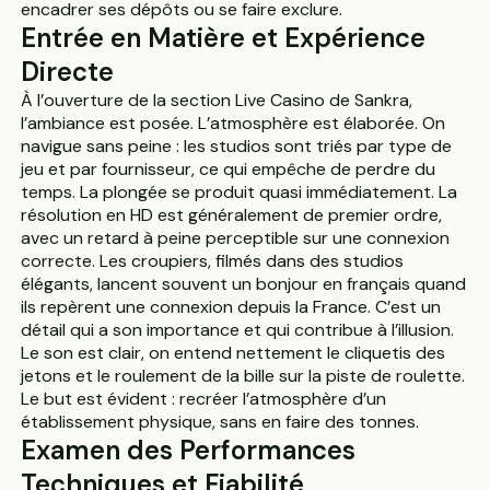
encadrer ses dépôts ou se faire exclure.
Entrée en Matière et Expérience
Directe
À l’ouverture de la section Live Casino de Sankra,
l’ambiance est posée. L’atmosphère est élaborée. On
navigue sans peine : les studios sont triés par type de
jeu et par fournisseur, ce qui empêche de perdre du
temps. La plongée se produit quasi immédiatement. La
résolution en HD est généralement de premier ordre,
avec un retard à peine perceptible sur une connexion
correcte. Les croupiers, filmés dans des studios
élégants, lancent souvent un bonjour en français quand
ils repèrent une connexion depuis la France. C’est un
détail qui a son importance et qui contribue à l’illusion.
Le son est clair, on entend nettement le cliquetis des
jetons et le roulement de la bille sur la piste de roulette.
Le but est évident : recréer l’atmosphère d’un
établissement physique, sans en faire des tonnes.
Examen des Performances
Techniques et Fiabilité