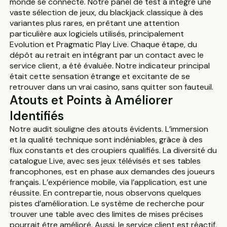
monde se connecte. Notre panel de test a intégré une
vaste sélection de jeux, du blackjack classique à des
variantes plus rares, en prêtant une attention
particulière aux logiciels utilisés, principalement
Evolution et Pragmatic Play Live. Chaque étape, du
dépôt au retrait en intégrant par un contact avec le
service client, a été évaluée. Notre indicateur principal
était cette sensation étrange et excitante de se
retrouver dans un vrai casino, sans quitter son fauteuil.
Atouts et Points à Améliorer
Identifiés
Notre audit souligne des atouts évidents. L’immersion
et la qualité technique sont indéniables, grâce à des
flux constants et des croupiers qualifiés. La diversité du
catalogue Live, avec ses jeux télévisés et ses tables
francophones, est en phase aux demandes des joueurs
français. L’expérience mobile, via l’application, est une
réussite. En contrepartie, nous observons quelques
pistes d’amélioration. Le système de recherche pour
trouver une table avec des limites de mises précises
pourrait être amélioré. Aussi, le service client est réactif,