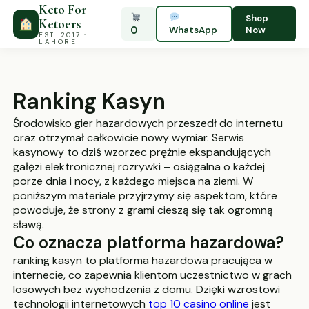
Keto For
Shop
Ketoers
0
WhatsApp
Now
EST. 2017 ·
LAHORE
Ranking Kasyn
Środowisko gier hazardowych przeszedł do internetu
oraz otrzymał całkowicie nowy wymiar. Serwis
kasynowy to dziś wzorzec prężnie ekspandujących
gałęzi elektronicznej rozrywki – osiągalna o każdej
porze dnia i nocy, z każdego miejsca na ziemi. W
poniższym materiale przyjrzymy się aspektom, które
powoduje, że strony z grami cieszą się tak ogromną
sławą.
Co oznacza platforma hazardowa?
ranking kasyn to platforma hazardowa pracująca w
internecie, co zapewnia klientom uczestnictwo w grach
losowych bez wychodzenia z domu. Dzięki wzrostowi
technologii internetowych
top 10 casino online
jest