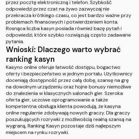
przez pocztę elektroniczną i telefon. Szybkość
odpowiedzi przez czat na żywo zazwyczaj nie
przekracza krótkiego czasu, co jest bardzo ważne przy
problemach finansowych i potwierdzeniem konta.
Rosnąca liczba kasyn posiada również bazę pytań i
odpowiedzi, które szybko rozwiązują często zadawane
pytania.
Wnioski: Dlaczego warto wybrać
ranking kasyn
Kasyno online oferuje łatwość dostępu, bogactwo
oferty i bezpieczeństwo w jednym portalu. Użytkownicy
doceniają dostępność przez całą dobę, szansę na grę
na dowolnym urządzeniu oraz hojne bonusy niemożliwe
do znalezienia w klasycznych salonach gier. Szeroka
oferta gier, uczciwe oprogramowanie a także
kompetentna obsługa klienta powodują, że kasyna
online regularnie zdobywają nowych graczy. Dla graczy
poszukujących rozrywki z możliwością realną szansą na
wygraną, Ranking Kasyn pozostaje dziś najlepszym
miejscem na rynku rozrywki.