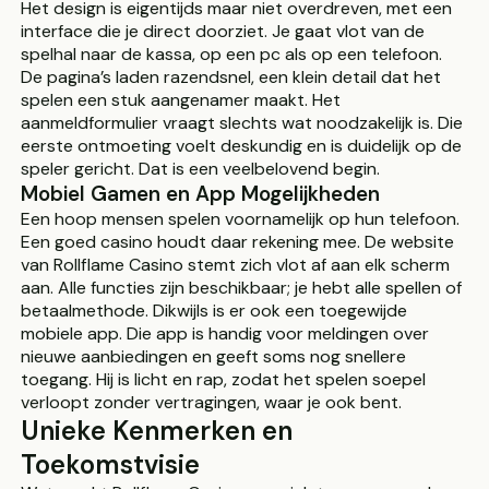
Het design is eigentijds maar niet overdreven, met een
interface die je direct doorziet. Je gaat vlot van de
spelhal naar de kassa, op een pc als op een telefoon.
De pagina’s laden razendsnel, een klein detail dat het
spelen een stuk aangenamer maakt. Het
aanmeldformulier vraagt slechts wat noodzakelijk is. Die
eerste ontmoeting voelt deskundig en is duidelijk op de
speler gericht. Dat is een veelbelovend begin.
Mobiel Gamen en App Mogelijkheden
Een hoop mensen spelen voornamelijk op hun telefoon.
Een goed casino houdt daar rekening mee. De website
van Rollflame Casino stemt zich vlot af aan elk scherm
aan. Alle functies zijn beschikbaar; je hebt alle spellen of
betaalmethode. Dikwijls is er ook een toegewijde
mobiele app. Die app is handig voor meldingen over
nieuwe aanbiedingen en geeft soms nog snellere
toegang. Hij is licht en rap, zodat het spelen soepel
verloopt zonder vertragingen, waar je ook bent.
Unieke Kenmerken en
Toekomstvisie