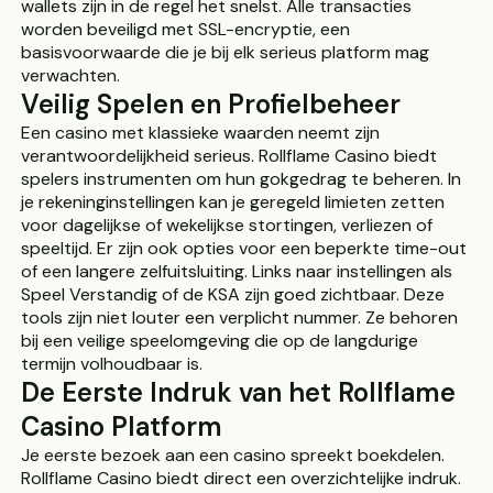
wallets zijn in de regel het snelst. Alle transacties
worden beveiligd met SSL-encryptie, een
basisvoorwaarde die je bij elk serieus platform mag
verwachten.
Veilig Spelen en Profielbeheer
Een casino met klassieke waarden neemt zijn
verantwoordelijkheid serieus. Rollflame Casino biedt
spelers instrumenten om hun gokgedrag te beheren. In
je rekeninginstellingen kan je geregeld limieten zetten
voor dagelijkse of wekelijkse stortingen, verliezen of
speeltijd. Er zijn ook opties voor een beperkte time-out
of een langere zelfuitsluiting. Links naar instellingen als
Speel Verstandig of de KSA zijn goed zichtbaar. Deze
tools zijn niet louter een verplicht nummer. Ze behoren
bij een veilige speelomgeving die op de langdurige
termijn volhoudbaar is.
De Eerste Indruk van het Rollflame
Casino Platform
Je eerste bezoek aan een casino spreekt boekdelen.
Rollflame Casino biedt direct een overzichtelijke indruk.