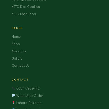
KETO Diet Cookies
KETO Fast Food
PAGES
Home
Shop
About Us
Gallery
Contact Us
CONTACT
0334-7959442
WhatsApp Order
Lahore, Pakistan