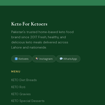
Keto For Ketoers
Pakistan's trusted home-based keto food
brand since 2017. Fresh, healthy, and
delicious keto meals delivered across
Lahore and nationwide.
Ketoers
Instagram
WhatsApp
MENU
KETO Diet Breads
KETO Roti
KETO Gravies
KETO Special Desserts