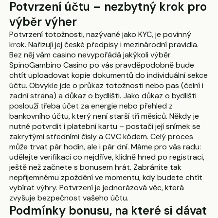
Potvrzení účtu – nezbytný krok pro
výběr výher
Potvrzení totožnosti, nazývané jako KYC, je povinný
krok. Nařizují jej české předpisy i mezinárodní pravidla.
Bez něj vám casino nevypořádá jakýkoli výběr.
SpinoGambino Casino po vás pravděpodobně bude
chtít uploadovat kopie dokumentů do individuální sekce
účtu. Obvykle jde o průkaz totožnosti nebo pas (čelní i
zadní strana) a důkaz o bydlišti. Jako důkaz o bydlišti
poslouží třeba účet za energie nebo přehled z
bankovního účtu, který není starší tří měsíců. Někdy je
nutné potvrdit i platební kartu – postačí její snímek se
zakrytými středními čísly a CVC kódem. Celý proces
může trvat pár hodin, ale i pár dní. Máme pro vás radu:
udělejte verifikaci co nejdříve, klidně hned po registraci,
ještě než začnete s bonusem hrát. Zabráníte tak
nepříjemnému zpoždění ve momentu, kdy budete chtít
vybírat výhry. Potvrzení je jednorázová věc, která
zvyšuje bezpečnost vašeho účtu.
Podmínky bonusu, na které si dávat