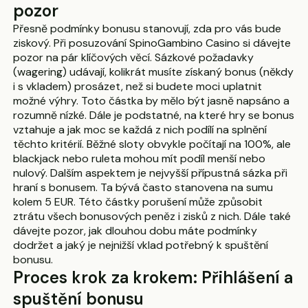
pozor
Přesně podmínky bonusu stanovují, zda pro vás bude
ziskový. Při posuzování SpinoGambino Casino si dávejte
pozor na pár klíčových věcí. Sázkové požadavky
(wagering) udávají, kolikrát musíte získaný bonus (někdy
i s vkladem) prosázet, než si budete moci uplatnit
možné výhry. Toto částka by mělo být jasně napsáno a
rozumně nízké. Dále je podstatné, na které hry se bonus
vztahuje a jak moc se každá z nich podílí na splnění
těchto kritérií. Běžné sloty obvykle počítají na 100%, ale
blackjack nebo ruleta mohou mít podíl menší nebo
nulový. Dalším aspektem je nejvyšší přípustná sázka při
hraní s bonusem. Ta bývá často stanovena na sumu
kolem 5 EUR. Této částky porušení může způsobit
ztrátu všech bonusových peněz i zisků z nich. Dále také
dávejte pozor, jak dlouhou dobu máte podmínky
dodržet a jaký je nejnižší vklad potřebný k spuštění
bonusu.
Proces krok za krokem: Přihlášení a
spuštění bonusu