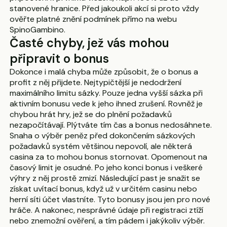
stanovené hranice. Před jakoukoli akcí si proto vždy
ověřte platné znění podmínek přímo na webu
SpinoGambino.
Časté chyby, jež vás mohou
připravit o bonus
Dokonce i malá chyba může způsobit, že o bonus a
profit z něj přijdete. Nejtypičtější je nedodržení
maximálního limitu sázky. Pouze jedna vyšší sázka při
aktivním bonusu vede k jeho ihned zrušení. Rovněž je
chybou hrát hry, jež se do plnění požadavků
nezapočítávají. Plýtváte tím čas a bonus nedosáhnete.
Snaha o výběr peněz před dokončením sázkových
požadavků systém většinou nepovolí, ale některá
casina za to mohou bonus stornovat. Opomenout na
časový limit je osudné. Po jeho konci bonus i veškeré
výhry z něj prostě zmizí. Následující past je snažit se
získat uvítací bonus, když už v určitém casinu nebo
herní síti účet vlastníte. Tyto bonusy jsou jen pro nové
hráče. A nakonec, nesprávné údaje při registraci ztíží
nebo znemožní ověření, a tím pádem i jakýkoliv výběr.