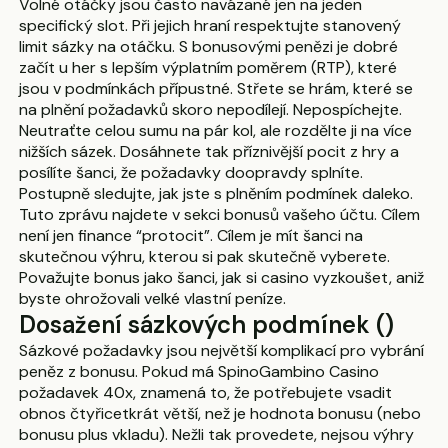
Volné otáčky jsou často navázané jen na jeden
specifický slot. Při jejich hraní respektujte stanovený
limit sázky na otáčku. S bonusovými penězi je dobré
začít u her s lepším výplatním poměrem (RTP), které
jsou v podmínkách přípustné. Střete se hrám, které se
na plnění požadavků skoro nepodílejí. Nepospíchejte.
Neutraťte celou sumu na pár kol, ale rozdělte ji na více
nižších sázek. Dosáhnete tak příznivější pocit z hry a
posílíte šanci, že požadavky doopravdy splníte.
Postupně sledujte, jak jste s plněním podmínek daleko.
Tuto zprávu najdete v sekci bonusů vašeho účtu. Cílem
není jen finance “protocit”. Cílem je mít šanci na
skutečnou výhru, kterou si pak skutečně vyberete.
Považujte bonus jako šanci, jak si casino vyzkoušet, aniž
byste ohrožovali velké vlastní peníze.
Dosažení sázkových podmínek ()
Sázkové požadavky jsou největší komplikací pro vybrání
peněz z bonusu. Pokud má SpinoGambino Casino
požadavek 40x, znamená to, že potřebujete vsadit
obnos čtyřicetkrát větší, než je hodnota bonusu (nebo
bonusu plus vkladu). Nežli tak provedete, nejsou výhry