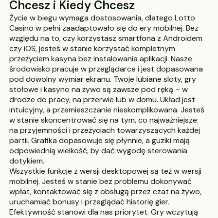
Chcesz i Kiedy Chcesz
Życie w biegu wymaga dostosowania, dlatego Lotto
Casino w pełni zaadaptowało się do ery mobilnej. Bez
względu na to, czy korzystasz smartfona z Androidem
czy iOS, jesteś w stanie korzystać kompletnym
przeżyciem kasyna bez instalowania aplikacji. Nasze
środowisko pracuje w przeglądarce i jest dopasowana
pod dowolny wymiar ekranu. Twoje lubiane sloty, gry
stołowe i kasyno na żywo są zawsze pod ręką – w
drodze do pracy, na przerwie lub w domu. Układ jest
intuicyjny, a przemieszczanie nieskomplikowana. Jesteś
w stanie skoncentrować się na tym, co najważniejsze:
na przyjemności i przeżyciach towarzyszących każdej
partii. Grafika dopasowuje się płynnie, a guziki mają
odpowiednią wielkość, by dać wygodę sterowania
dotykiem.
Wszystkie funkcje z wersji desktopowej są też w wersji
mobilnej. Jesteś w stanie bez problemu dokonywać
wpłat, kontaktować się z obsługą przez czat na żywo,
uruchamiać bonusy i przeglądać historię gier.
Efektywność stanowi dla nas priorytet. Gry wczytują