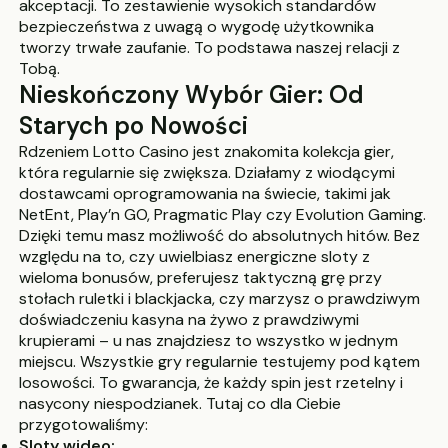
akceptacji. To zestawienie wysokich standardów
bezpieczeństwa z uwagą o wygodę użytkownika
tworzy trwałe zaufanie. To podstawa naszej relacji z
Tobą.
Nieskończony Wybór Gier: Od
Starych po Nowości
Rdzeniem Lotto Casino jest znakomita kolekcja gier,
która regularnie się zwiększa. Działamy z wiodącymi
dostawcami oprogramowania na świecie, takimi jak
NetEnt, Play’n GO, Pragmatic Play czy Evolution Gaming.
Dzięki temu masz możliwość do absolutnych hitów. Bez
względu na to, czy uwielbiasz energiczne sloty z
wieloma bonusów, preferujesz taktyczną grę przy
stołach ruletki i blackjacka, czy marzysz o prawdziwym
doświadczeniu kasyna na żywo z prawdziwymi
krupierami – u nas znajdziesz to wszystko w jednym
miejscu. Wszystkie gry regularnie testujemy pod kątem
losowości. To gwarancja, że każdy spin jest rzetelny i
nasycony niespodzianek. Tutaj co dla Ciebie
przygotowaliśmy:
Sloty wideo: