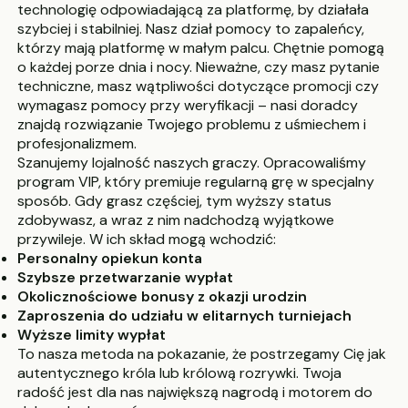
technologię odpowiadającą za platformę, by działała
szybciej i stabilniej. Nasz dział pomocy to zapaleńcy,
którzy mają platformę w małym palcu. Chętnie pomogą
o każdej porze dnia i nocy. Nieważne, czy masz pytanie
techniczne, masz wątpliwości dotyczące promocji czy
wymagasz pomocy przy weryfikacji – nasi doradcy
znajdą rozwiązanie Twojego problemu z uśmiechem i
profesjonalizmem.
Szanujemy lojalność naszych graczy. Opracowaliśmy
program VIP, który premiuje regularną grę w specjalny
sposób. Gdy grasz częściej, tym wyższy status
zdobywasz, a wraz z nim nadchodzą wyjątkowe
przywileje. W ich skład mogą wchodzić:
Personalny opiekun konta
Szybsze przetwarzanie wypłat
Okolicznościowe bonusy z okazji urodzin
Zaproszenia do udziału w elitarnych turniejach
Wyższe limity wypłat
To nasza metoda na pokazanie, że postrzegamy Cię jak
autentycznego króla lub królową rozrywki. Twoja
radość jest dla nas największą nagrodą i motorem do