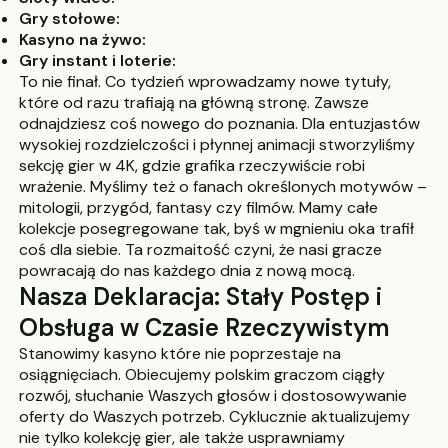
Gry stołowe:
Kasyno na żywo:
Gry instant i loterie:
To nie finał. Co tydzień wprowadzamy nowe tytuły,
które od razu trafiają na główną stronę. Zawsze
odnajdziesz coś nowego do poznania. Dla entuzjastów
wysokiej rozdzielczości i płynnej animacji stworzyliśmy
sekcję gier w 4K, gdzie grafika rzeczywiście robi
wrażenie. Myślimy też o fanach określonych motywów –
mitologii, przygód, fantasy czy filmów. Mamy całe
kolekcje posegregowane tak, byś w mgnieniu oka trafił
coś dla siebie. Ta rozmaitość czyni, że nasi gracze
powracają do nas każdego dnia z nową mocą.
Nasza Deklaracja: Stały Postęp i
Obsługa w Czasie Rzeczywistym
Stanowimy kasyno które nie poprzestaje na
osiągnięciach. Obiecujemy polskim graczom ciągły
rozwój, słuchanie Waszych głosów i dostosowywanie
oferty do Waszych potrzeb. Cyklucznie aktualizujemy
nie tylko kolekcję gier, ale także usprawniamy