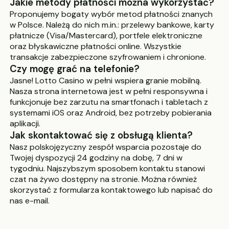
Jakie metody płatności można wykorzystać?
Proponujemy bogaty wybór metod płatności znanych
w Polsce. Należą do nich m.in.: przelewy bankowe, karty
płatnicze (Visa/Mastercard), portfele elektroniczne
oraz błyskawiczne płatności online. Wszystkie
transakcje zabezpieczone szyfrowaniem i chronione.
Czy mogę grać na telefonie?
Jasne! Lotto Casino w pełni wspiera granie mobilną.
Nasza strona internetowa jest w pełni responsywna i
funkcjonuje bez zarzutu na smartfonach i tabletach z
systemami iOS oraz Android, bez potrzeby pobierania
aplikacji.
Jak skontaktować się z obsługą klienta?
Nasz polskojęzyczny zespół wsparcia pozostaje do
Twojej dyspozycji 24 godziny na dobę, 7 dni w
tygodniu. Najszybszym sposobem kontaktu stanowi
czat na żywo dostępny na stronie. Można również
skorzystać z formularza kontaktowego lub napisać do
nas e-mail.