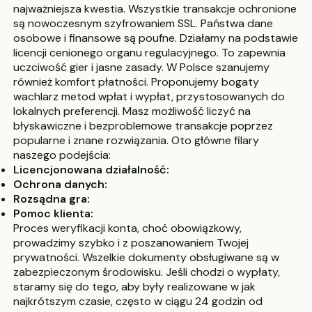
najważniejsza kwestia. Wszystkie transakcje ochronione
są nowoczesnym szyfrowaniem SSL. Państwa dane
osobowe i finansowe są poufne. Działamy na podstawie
licencji cenionego organu regulacyjnego. To zapewnia
uczciwość gier i jasne zasady. W Polsce szanujemy
również komfort płatności. Proponujemy bogaty
wachlarz metod wpłat i wypłat, przystosowanych do
lokalnych preferencji. Masz możliwość liczyć na
błyskawiczne i bezproblemowe transakcje poprzez
popularne i znane rozwiązania. Oto główne filary
naszego podejścia:
Licencjonowana działalność:
Ochrona danych:
Rozsądna gra:
Pomoc klienta:
Proces weryfikacji konta, choć obowiązkowy,
prowadzimy szybko i z poszanowaniem Twojej
prywatności. Wszelkie dokumenty obsługiwane są w
zabezpieczonym środowisku. Jeśli chodzi o wypłaty,
staramy się do tego, aby były realizowane w jak
najkrótszym czasie, często w ciągu 24 godzin od