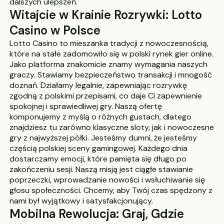
dalszych ulepszeń.
Witajcie w Krainie Rozrywki: Lotto
Casino w Polsce
Lotto Casino to mieszanka tradycji z nowoczesnością,
które na stałe zadomowiło się w polski rynek gier online.
Jako platforma znakomicie znamy wymagania naszych
graczy. Stawiamy bezpieczeństwo transakcji i mnogość
doznań. Działamy legalnie, zapewniając rozrywkę
zgodną z polskimi przepisami, co daje Ci zapewnienie
spokojnej i sprawiedliwej gry. Naszą ofertę
komponujemy z myślą o różnych gustach, dlatego
znajdziesz tu zarówno klasyczne sloty, jak i nowoczesne
gry z najwyższej półki. Jesteśmy dumni, że jesteśmy
częścią polskiej sceny gamingowej. Każdego dnia
dostarczamy emocji, które pamięta się długo po
zakończeniu sesji. Naszą misją jest ciągłe stawianie
poprzeczki, wprowadzanie nowości i wsłuchiwanie się
głosu społeczności. Chcemy, aby Twój czas spędzony z
nami był wyjątkowy i satysfakcjonujący.
Mobilna Rewolucja: Graj, Gdzie