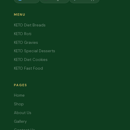
MENU
KETO Diet Breads
KETO Roti
KETO Gravies
KETO Special Desserts
KETO Diet Cookies
KETO Fast Food
PAGES
Home
Shop
About Us
Gallery