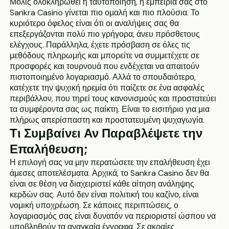
Μόλις ολοκληρωθεί η ταυτοποίηση, η εμπειρία σας στο
Sankra Casino γίνεται πιο ομαλή και πιο πλούσια. Το
κυριότερο όφελος είναι ότι οι αναλήψεις σας θα
επεξεργάζονται πολύ πιο γρήγορα, άνευ πρόσθετους
ελέγχους. Παράλληλα, έχετε πρόσβαση σε όλες τις
μεθόδους πληρωμής και μπορείτε να συμμετέχετε σε
προσφορές και τουρνουά που ενδέχεται να απαιτούν
πιστοποιημένο λογαριασμό. Αλλά το σπουδαιότερο,
κατέχετε την ψυχική ηρεμία ότι παίζετε σε ένα ασφαλές
περιβάλλον, που τηρεί τους κανονισμούς και προστατεύει
τα συμφέροντα σας ως παίκτη. Είναι το εισιτήριο για μια
πλήρως απερίσπαστη και προστατευμένη ψυχαγωγία.
Τι Συμβαίνει Αν Παραβλέψετε την
Επαλήθευση;
Η επιλογή σας να μην περατώσετε την επαλήθευση έχει
άμεσες αποτελέσματα. Αρχικά, το Sankra Casino δεν θα
είναι σε θέση να διαχειριστεί κάθε αίτηση ανάληψης
κερδών σας. Αυτό δεν είναι πολιτική του καζίνο, είναι
νομική υποχρέωση. Σε κάποιες περιπτώσεις, ο
λογαριασμός σας είναι δυνατόν να περιοριστεί ώσπου να
υποβληθούν τα αναγκαία έγγραφα. Σε ακραίες