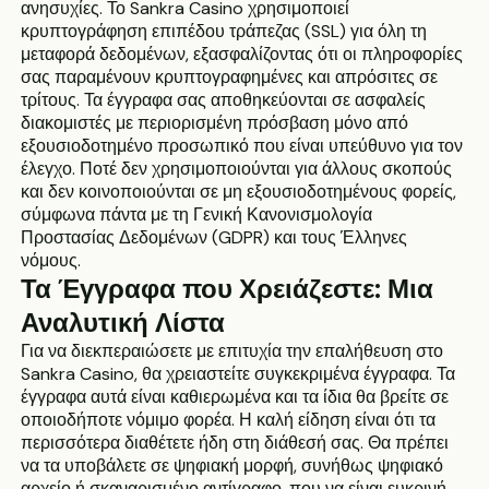
ανησυχίες. Το Sankra Casino χρησιμοποιεί
κρυπτογράφηση επιπέδου τράπεζας (SSL) για όλη τη
μεταφορά δεδομένων, εξασφαλίζοντας ότι οι πληροφορίες
σας παραμένουν κρυπτογραφημένες και απρόσιτες σε
τρίτους. Τα έγγραφα σας αποθηκεύονται σε ασφαλείς
διακομιστές με περιορισμένη πρόσβαση μόνο από
εξουσιοδοτημένο προσωπικό που είναι υπεύθυνο για τον
έλεγχο. Ποτέ δεν χρησιμοποιούνται για άλλους σκοπούς
και δεν κοινοποιούνται σε μη εξουσιοδοτημένους φορείς,
σύμφωνα πάντα με τη Γενική Κανονισμολογία
Προστασίας Δεδομένων (GDPR) και τους Έλληνες
νόμους.
Τα Έγγραφα που Χρειάζεστε: Μια
Αναλυτική Λίστα
Για να διεκπεραιώσετε με επιτυχία την επαλήθευση στο
Sankra Casino, θα χρειαστείτε συγκεκριμένα έγγραφα. Τα
έγγραφα αυτά είναι καθιερωμένα και τα ίδια θα βρείτε σε
οποιοδήποτε νόμιμο φορέα. Η καλή είδηση είναι ότι τα
περισσότερα διαθέτετε ήδη στη διάθεσή σας. Θα πρέπει
να τα υποβάλετε σε ψηφιακή μορφή, συνήθως ψηφιακό
αρχείο ή σκαναρισμένο αντίγραφο, που να είναι ευκρινή