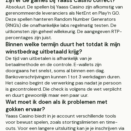
Zijn er de games bij Yaass Casino correct?
Absoluut. De spellen bij Yaass Casino zijn afkomstig van
gerenommeerde leveranciers als NetEnt en Play’n GO.
Deze spellen hanteren Random Number Generators
(RNG’s) die onafhankelijke labs regelmatig testen. De
uitkomsten zijn geheel willekeurig. De aangegeven RTP-
percentages zijn juist.
Binnen welke termijn duurt het totdat ik mijn
winstbedrag uitbetaald krijg?
De tijd van uitbetalen is afhankelijk van je
betaalmethode en de controle. E-wallets zijn
doorgaans het snelst, soms al binnen een dag.
Bankoverschrijvingen kunnen 1 tot 3 werkdagen duren.
Het casino begint de verwerking pas nadat je persoon
is gecontroleerd. Die check is volgens de wet verplicht
en duurt gewoonlijk maar een paar uur.
Wat moet ik doen als ik problemen met
gokken ervaar?
Yaass Casino biedt in je account verschillende tools
voor bewust spelen, zoals stortingslimieten en time-
outs. Voor een langere uitsluiting kan je je inschrijven via