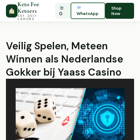
Keto For
Shop
Ketoers
0
WhatsApp
Now
EST. 2017 ·
LAHORE
Veilig Spelen, Meteen
Winnen als Nederlandse
Gokker bij Yaass Casino