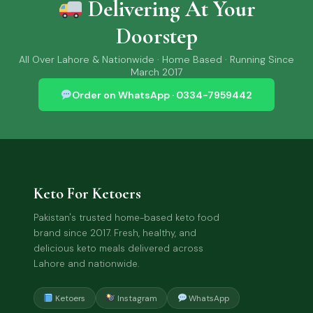
Delivering At Your
Doorstep
All Over Lahore & Nationwide · Home Based · Running Since
March 2017
Order on WhatsApp · 0334-7959442
Keto For Ketoers
Pakistan's trusted home-based keto food
brand since 2017. Fresh, healthy, and
delicious keto meals delivered across
Lahore and nationwide.
Ketoers
Instagram
WhatsApp