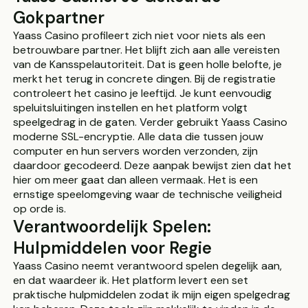
Gokpartner
Yaass Casino profileert zich niet voor niets als een
betrouwbare partner. Het blijft zich aan alle vereisten
van de Kansspelautoriteit. Dat is geen holle belofte, je
merkt het terug in concrete dingen. Bij de registratie
controleert het casino je leeftijd. Je kunt eenvoudig
speluitsluitingen instellen en het platform volgt
speelgedrag in de gaten. Verder gebruikt Yaass Casino
moderne SSL-encryptie. Alle data die tussen jouw
computer en hun servers worden verzonden, zijn
daardoor gecodeerd. Deze aanpak bewijst zien dat het
hier om meer gaat dan alleen vermaak. Het is een
ernstige speelomgeving waar de technische veiligheid
op orde is.
Verantwoordelijk Spelen:
Hulpmiddelen voor Regie
Yaass Casino neemt verantwoord spelen degelijk aan,
en dat waardeer ik. Het platform levert een set
praktische hulpmiddelen zodat ik mijn eigen spelgedrag