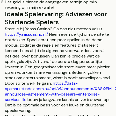
Het geld is binnen de aangegeven termijn op mijn
rekening of in mijn e-wallet.
Ideale Spelervaring: Adviezen voor
Startende Spelers
Start je bij Yaass Casino? Ga dan niet meteen voluit
https://yaasscasino.nl/
. Neem even de tijd om de site te
ontdekken. Speel eerst een paar spellen in de demo-
modus, zodat je de regels en features gratis leert
kennen. Lees altijd de algemene voorwaarden, vooral
het deel over bonussen. Dan ken je precies wat de
spelregels zijn. Zet vanaf de eerste dag persoonlijke
limieten in. Een georganiseerde start levert meer plezier
op en voorkomt nare verrassingen. Bedenk: gokken
staat om entertainment, winst is nooit vanzelfsprekend.
Door zo te werk te gaan,
https://data-
api.marketindex.com.au/api/v1/announcements/XASX:EML:2
announces-agreement-with-caesars-enterprise-
services-llc
bouw je langzaam kennis en vertrouwen op.
Dat is de optimale basis voor een leuke en duurzame
speelervaring.