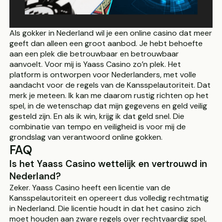
Als gokker in Nederland wil je een online casino dat meer
geeft dan alleen een groot aanbod. Je hebt behoefte
aan een plek die betrouwbaar en betrouwbaar
aanvoelt. Voor mij is Yaass Casino zo’n plek. Het
platform is ontworpen voor Nederlanders, met volle
aandacht voor de regels van de Kansspelautoriteit. Dat
merk je meteen. Ik kan me daarom rustig richten op het
spel, in de wetenschap dat mijn gegevens en geld veilig
gesteld zijn. En als ik win, krijg ik dat geld snel. Die
combinatie van tempo en veiligheid is voor mij de
grondslag van verantwoord online gokken.
FAQ
Is het Yaass Casino wettelijk en vertrouwd in
Nederland?
Zeker. Yaass Casino heeft een licentie van de
Kansspelautoriteit en opereert dus volledig rechtmatig
in Nederland. Die licentie houdt in dat het casino zich
moet houden aan zware regels over rechtvaardig spel,