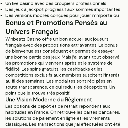
Un live casino avec des croupiers professionnels
Des jeux à jackpot progressif aux sommes importantes
Des versions mobiles conçues pour jouer n’importe où
Bonus et Promotions Pensés au
Univers Français
Winbeatz Casino offre un bon accueil aux joueurs
français avec des propositions attrayantes. Le bonus
de bienvenue est conséquent et permet de essayer
une bonne partie des jeux. Mais j’ai avant tout observé
les promotions qui viennent après et le système de
fidélité. Les spins gratuits, les cashbacks et les
compétitions exclusifs aux membres suscitent l’intérêt
au fil des semaines. Les modalités sont rédigées en
toute transparence, ce qui réduit les déceptions. Un
point que je trouve très positif.
Une Vision Moderne du Règlement
Les options de dépôt et de retrait répondent aux
habitudes en France. On retrouve les cartes bancaires,
les solutions de paiement en ligne et les virements
classiques. Les transactions que j’ai effectuées ont été