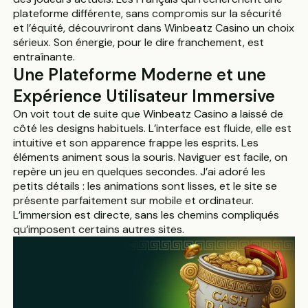
plateforme différente, sans compromis sur la sécurité
et l’équité, découvriront dans Winbeatz Casino un choix
sérieux. Son énergie, pour le dire franchement, est
entraînante.
Une Plateforme Moderne et une
Expérience Utilisateur Immersive
On voit tout de suite que Winbeatz Casino a laissé de
côté les designs habituels. L’interface est fluide, elle est
intuitive et son apparence frappe les esprits. Les
éléments animent sous la souris. Naviguer est facile, on
repère un jeu en quelques secondes. J’ai adoré les
petits détails : les animations sont lisses, et le site se
présente parfaitement sur mobile et ordinateur.
L’immersion est directe, sans les chemins compliqués
qu’imposent certains autres sites.