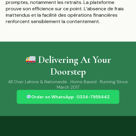
promptes, notamment les retraits. La plateforme
prouve son efficience sur ce point. L’absence de frais
inattendus et la facilité des opérations financières
renforcent sensiblement la contentement.
Delivering At Your
Doorstep
All Over Lahore & Nationwide · Home Based · Running Since
March 2017
Order on WhatsApp · 0334-7959442