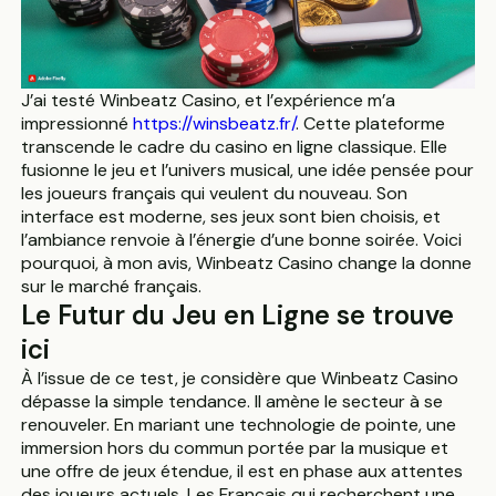
J’ai testé Winbeatz Casino, et l’expérience m’a
impressionné
https://winsbeatz.fr/
. Cette plateforme
transcende le cadre du casino en ligne classique. Elle
fusionne le jeu et l’univers musical, une idée pensée pour
les joueurs français qui veulent du nouveau. Son
interface est moderne, ses jeux sont bien choisis, et
l’ambiance renvoie à l’énergie d’une bonne soirée. Voici
pourquoi, à mon avis, Winbeatz Casino change la donne
sur le marché français.
Le Futur du Jeu en Ligne se trouve
ici
À l’issue de ce test, je considère que Winbeatz Casino
dépasse la simple tendance. Il amène le secteur à se
renouveler. En mariant une technologie de pointe, une
immersion hors du commun portée par la musique et
une offre de jeux étendue, il est en phase aux attentes
des joueurs actuels. Les Français qui recherchent une