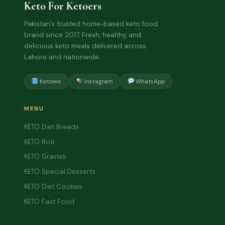
Keto For Ketoers
Pakistan's trusted home-based keto food
brand since 2017. Fresh, healthy, and
delicious keto meals delivered across
Lahore and nationwide.
Ketoers
Instagram
WhatsApp
MENU
KETO Diet Breads
KETO Roti
KETO Gravies
KETO Special Desserts
KETO Diet Cookies
KETO Fast Food