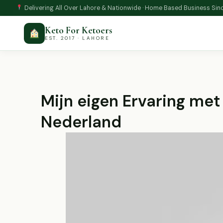
Delivering All Over Lahore & Nationwide · Home Based Business Sin
Keto For Ketoers
EST. 2017 · LAHORE
Mijn eigen Ervaring me
Nederland