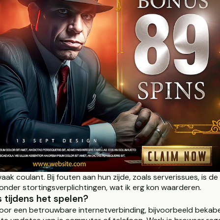
aak coulant. Bij fouten aan hun zijde, zoals serverissues, is
s zonder stortingsverplichtingen, wat ik erg kon waarderen.
s tijdens het spelen?
or een betrouwbare internetverbinding, bijvoorbeeld bekabeld 