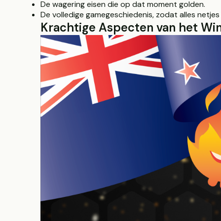
De wagering eisen die op dat moment golden.
De volledige gamegeschiedenis, zodat alles netjes 
Krachtige Aspecten van het Wi