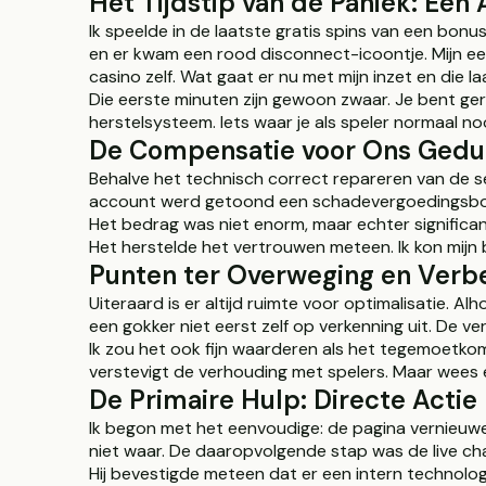
Het Tijdstip van de Paniek: Ee
Ik speelde in de laatste gratis spins van een bo
en er kwam een rood disconnect-icoontje. Mijn eer
casino zelf. Wat gaat er nu met mijn inzet en die l
Die eerste minuten zijn gewoon zwaar. Je bent geric
herstelsysteem. Iets waar je als speler normaal n
De Compensatie voor Ons Gedu
Behalve het technisch correct repareren van de s
account werd getoond een schadevergoedingsbonus
Het bedrag was niet enorm, maar echter significan
Het herstelde het vertrouwen meteen. Ik kon mijn 
Punten ter Overweging en Verb
Uiteraard is er altijd ruimte voor optimalisatie. 
een gokker niet eerst zelf op verkenning uit. De v
Ik zou het ook fijn waarderen als het tegemoetkomin
verstevigt de verhouding met spelers. Maar wees eer
De Primaire Hulp: Directe Actie
Ik begon met het eenvoudige: de pagina vernieuwe
niet waar. De daaropvolgende stap was de live cha
Hij bevestigde meteen dat er een intern technolog