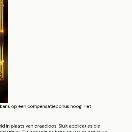
 de kans op een compensatiebonus hoog. Het
in plaats van draadloos. Sluit applicaties die