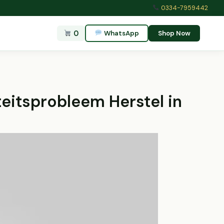
0334-7959442
0
WhatsApp
Shop Now
eitsprobleem Herstel in