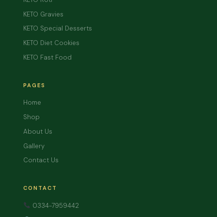
KETO Gravies
KETO Special Desserts
KETO Diet Cookies
KETO Fast Food
PAGES
Home
Shop
About Us
Gallery
Contact Us
CONTACT
0334-7959442