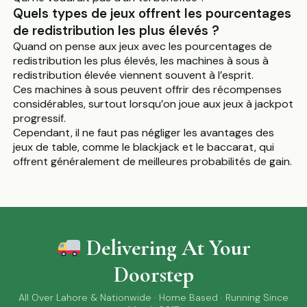
Quels types de jeux offrent les pourcentages
de redistribution les plus élevés ?
Quand on pense aux jeux avec les pourcentages de
redistribution les plus élevés, les machines à sous à
redistribution élevée viennent souvent à l’esprit.
Ces machines à sous peuvent offrir des récompenses
considérables, surtout lorsqu’on joue aux jeux à jackpot
progressif.
Cependant, il ne faut pas négliger les avantages des
jeux de table, comme le blackjack et le baccarat, qui
offrent généralement de meilleures probabilités de gain.
Delivering At Your
Doorstep
All Over Lahore & Nationwide · Home Based · Running Since