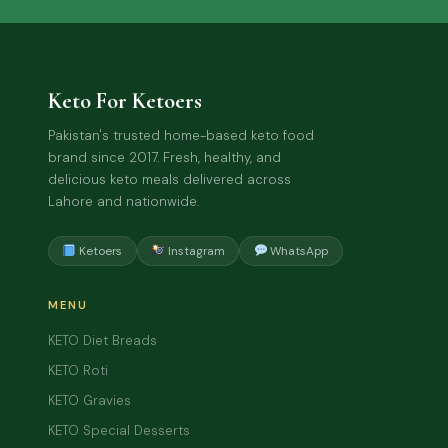
Keto For Ketoers
Pakistan's trusted home-based keto food
brand since 2017. Fresh, healthy, and
delicious keto meals delivered across
Lahore and nationwide.
Ketoers
Instagram
WhatsApp
MENU
KETO Diet Breads
KETO Roti
KETO Gravies
KETO Special Desserts