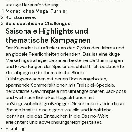
stetige Herausforderung.
Monatliches Mega-Turnier:
Kurzturniere:
Spielspezifische Challenges:
Saisonale Highlights und
thematische Kampagnen
Der Kalender ist raffiniert an den Zyklus des Jahres und
an globale Feierlichkeiten orientiert. Das ist eine kluge
Marketingstrategie, da sie an bestehende Stimmungen
und Erwartungen der Spieler anschließt. Ich beobachte
klar abgegrenzte thematische Blöcke:
Frühlingserwachen mit neuen Bonusangeboten,
spannende Sommeraktionen mit Freispiel-Specials,
herbstliche Gewinnspiele mit umfangreicheren Jackpots
und weihnachtliche Festtagsaktionen mit
außergewöhnlich großzügigen Geschenken. Jede dieser
Phasen besitzt eine eigene visuelle und inhaltliche
Identität, die das Eintauchen in die Casino-Welt
erleichtert und abwechslungsreich gestaltet.
Frühling: