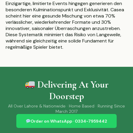
Einzigartige, limitierte Events hingegen generieren den
besonderen Kulminationspunkt und Exklusivität. Casea
scheint hier eine gesunde Mischung von etwa 70%
verlässlicher, wiederkehrender Formate und 30%
innovativer, saisonaler Überraschungen anzustreben.
Diese Systematik minimiert das Risiko von Langeweile,
während sie gleichzeitig eine solide Fundament für
regelmäßige Spieler bietet.
Delivering At Your
Doorstep
All Over Lahore & Nationwide · Home Based · Running Since
March 2017
Order on WhatsApp · 0334-7959442