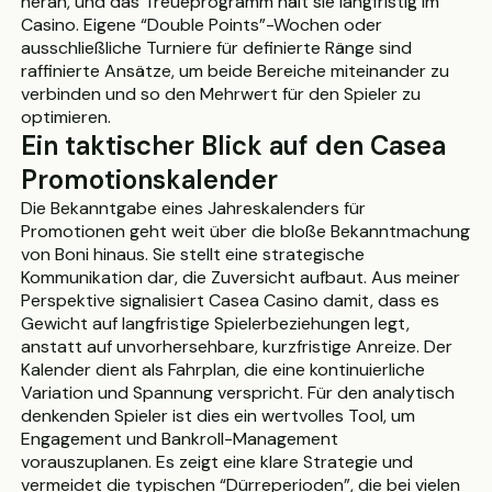
heran, und das Treueprogramm hält sie langfristig im
Casino. Eigene “Double Points”-Wochen oder
ausschließliche Turniere für definierte Ränge sind
raffinierte Ansätze, um beide Bereiche miteinander zu
verbinden und so den Mehrwert für den Spieler zu
optimieren.
Ein taktischer Blick auf den Casea
Promotionskalender
Die Bekanntgabe eines Jahreskalenders für
Promotionen geht weit über die bloße Bekanntmachung
von Boni hinaus. Sie stellt eine strategische
Kommunikation dar, die Zuversicht aufbaut. Aus meiner
Perspektive signalisiert Casea Casino damit, dass es
Gewicht auf langfristige Spielerbeziehungen legt,
anstatt auf unvorhersehbare, kurzfristige Anreize. Der
Kalender dient als Fahrplan, die eine kontinuierliche
Variation und Spannung verspricht. Für den analytisch
denkenden Spieler ist dies ein wertvolles Tool, um
Engagement und Bankroll-Management
vorauszuplanen. Es zeigt eine klare Strategie und
vermeidet die typischen “Dürreperioden”, die bei vielen