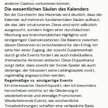
anderen Casinos vorkommen können.
Die wesentlichen Säulen des Kalenders
Bei der Durchsicht des Materials wird deutlich, dass der
Kalender auf mehreren fundamentalen Säulen aufbaut,
die das Jahr strukturieren. Diese sind nicht willkürlich
ausgesucht, sondern folgen einer durchdachten
Mischung aus branchenüblichen Highlights und
einzigartigen Casinokreationen. Die Balance zwischen
diesen Elementen ist entscheidend für den Erfolg. Ich
sehe hier einen Zugang, der sowohl Zusammenhalt
durch große Events fördert als auch individuellere,
thematische Aktionen anbietet. Diese Doppelnatur
sorgt dafür, dass sowohl der Social-Spieler als auch
derjenige, der fokussiert seine Lieblingsspiele zockt,
regelmäßig angesprochen werden.
Regelmäßige vs. einzigartige Events
Ein interessanter Gesichtspunkt, den ich besonders
hervorheben möchte, ist die Gliederung in
wiederkehrende und einmalige Promotionen.
Wiederkehrende Events, wie wöchentliche
Treuebelohnungen, schaffen eine verlässliche Basis.