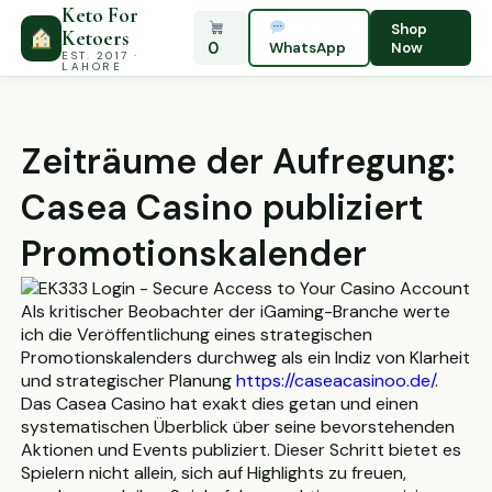
Keto For
Shop
Ketoers
0
WhatsApp
Now
EST. 2017 ·
LAHORE
Zeiträume der Aufregung:
Casea Casino publiziert
Promotionskalender
Als kritischer Beobachter der iGaming-Branche werte
ich die Veröffentlichung eines strategischen
Promotionskalenders durchweg als ein Indiz von Klarheit
und strategischer Planung
https://caseacasinoo.de/
.
Das Casea Casino hat exakt dies getan und einen
systematischen Überblick über seine bevorstehenden
Aktionen und Events publiziert. Dieser Schritt bietet es
Spielern nicht allein, sich auf Highlights zu freuen,